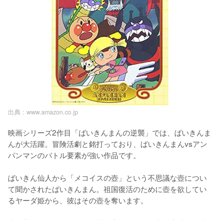
出典 :
www.amazon.co.jp
映画シリーズ2作目「ばいきんまんの逆襲」では、ばいきんま
んが大活躍。冒険活劇と銘打っており、ばいきんまんvsアン
パンマンのバトル要素が強い作品です。

ばいきん仙人から「メコイスの壺」という不思議な壺につい
て聞かされたばいきんまん。祖国復活のために壺を欲してい
るヤーダ姫から、彼はその壺を奪います。
