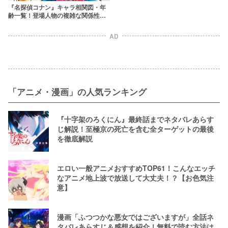
『名探偵コナン』キャラ相関図・年
齢一覧！登場人物の複雑な関係性を
わかりやすく解説【2026年最新】
AD
「アニメ・漫画」の人気ランキング
『十字架のろくにん』最終話までネタバレあらす
じ解説！至極京の死亡を含む全ターゲットの最後
を徹底解説
エロい一般アニメおすすめTOP61！こんなエッチ
なアニメ地上波で放送して大丈夫！？【お色気注
意】
漫画「ふつつかな悪女ではございますが」全話ネ
タバレあらすじ＆感想を紹介！無料で読む方法は