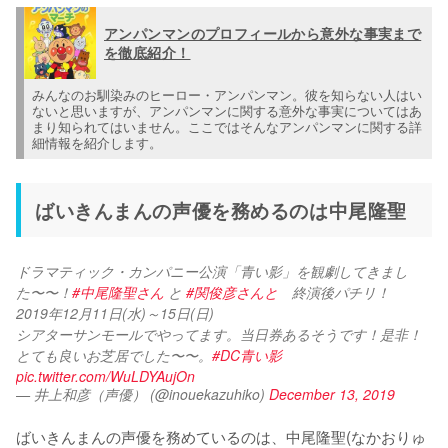
アンパンマンのプロフィールから意外な事実まで
を徹底紹介！
みんなのお馴染みのヒーロー・アンパンマン。彼を知らない人はい
ないと思いますが、アンパンマンに関する意外な事実についてはあ
まり知られてはいません。ここではそんなアンパンマンに関する詳
ばいきんまんの声優を務めるのは中尾隆聖
ドラマティック・カンパニー公演「青い影」を観劇してきまし
た〜〜！
#中尾隆聖さん
 と 
#関俊彦さんと
　終演後パチリ！
2019年12月11日(水)～15日(日)
シアターサンモールでやってます。当日券あるそうです！是非！
とても良いお芝居でした〜〜。
#DC青い影
pic.twitter.com/WuLDYAujOn
— 井上和彦（声優） (@inouekazuhiko)
December 13, 2019
ばいきんまんの声優を務めているのは、中尾隆聖(なかおりゅ