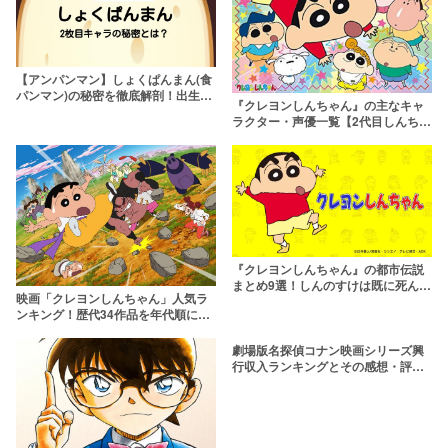
【アンパンマン】しょくぱんまん(食
パンマン)の秘密を徹底解剖！出生は
『クレヨンしんちゃん』の主なキャ
謎？
ラクター・声優一覧【2代目しんちゃ
んに小林由美子】
『クレヨンしんちゃん』の都市伝説
まとめ9選！しんのすけは既に死んで
映画「クレヨンしんちゃん」人気ラ
いる…？
ンキング！歴代34作品を年代順に一
覧で紹介！興行収入や主題歌も
【1992~2026】
劇場版名探偵コナン映画シリーズ興
行収入ランキングとその感想・評価
まとめ