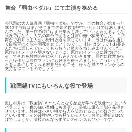
舞台『弱虫ペダル』にて主演を務める
今話題の大人気漫画『弱虫ペダル』ですが、この舞台が始まった
2012年当時はまだそこまでの知名度を得ていたわけではありませ
んでした。第一作の時にはまだ集客も決していいと言えるような
状況ではなく、人気の舞台であるとは言い難い状況でした。 この
舞台で村井は主人公小野田坂道を演じています。彼は作品を通じ
て自転車の才能を開花させていくのです。 村井は少しでもお客さ
んたちに楽しんでいってもらおうと努力を惜しみませんでした。
原作のイメージを壊さないように、原作のイメージに近づけて、
そしてそれを村井の中に落とし込んでいきます。原作に敬意を払
った役作りは原作ファンにも好感を得られました。こういうとこ
ろを大事にしてくれる村井だからこそ、様々な層のファンからの
支持を得ているのでしょう。
戦国鍋TVにもいろんな役で登場
更に村井は『戦国鍋TV 〜なんとなく歴史が学べる映像〜』という
バラエティー色の強い番組にも出演し、多岐に渡る才能を発揮さ
せています。村井は小さい頃から人を笑わせることが好きだった
といいます。その経験やいつも見ているというお笑い番組のおか
げでしょうか。演技のみならず笑いのセンスもぴか一です。