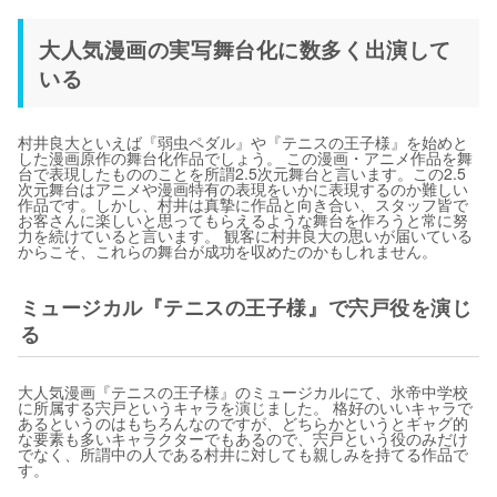
大人気漫画の実写舞台化に数多く出演して
いる
村井良大といえば『弱虫ペダル』や『テニスの王子様』を始めと
した漫画原作の舞台化作品でしょう。 この漫画・アニメ作品を舞
台で表現したもののことを所謂2.5次元舞台と言います。この2.5
次元舞台はアニメや漫画特有の表現をいかに表現するのか難しい
作品です。しかし、村井は真摯に作品と向き合い、スタッフ皆で
お客さんに楽しいと思ってもらえるような舞台を作ろうと常に努
力を続けていると言います。 観客に村井良大の思いが届いている
からこそ、これらの舞台が成功を収めたのかもしれません。
ミュージカル『テニスの王子様』で宍戸役を演じ
る
大人気漫画『テニスの王子様』のミュージカルにて、氷帝中学校
に所属する宍戸というキャラを演じました。 格好のいいキャラで
あるというのはもちろんなのですが、どちらかというとギャグ的
な要素も多いキャラクターでもあるので、宍戸という役のみだけ
でなく、所謂中の人である村井に対しても親しみを持てる作品で
す。