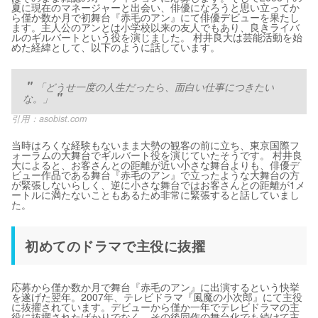
夏に現在のマネージャーと出会い、俳優になろうと思い立ってか
ら僅か数か月で初舞台『赤毛のアン』にて俳優デビューを果たし
ます。主人公のアンとは小学校以来の友人でもあり、良きライバ
ルのギルバートという役を演じました。 村井良大は芸能活動を始
めた経緯として、以下のように話しています。
「どうせ一度の人生だったら、面白い仕事につきたい
な。」
引用：
asobist.com
当時はろくな経験もないまま大勢の観客の前に立ち、東京国際フ
ォーラムの大舞台でギルバート役を演じていたそうです。 村井良
大によると、お客さんとの距離が近い小さな舞台よりも、俳優デ
ビュー作品である舞台『赤毛のアン』で立ったような大舞台の方
が緊張しないらしく、逆に小さな舞台ではお客さんとの距離が1メ
ートルに満たないこともあるため非常に緊張すると話していまし
た。
初めてのドラマで主役に抜擢
応募から僅か数か月で舞台『赤毛のアン』に出演するという快挙
を遂げた翌年。2007年、テレビドラマ『風魔の小次郎』にて主役
に抜擢されています。デビューから僅か一年でテレビドラマの主
役に抜擢されたばかりでなく、その後同作の舞台化でも続けて主