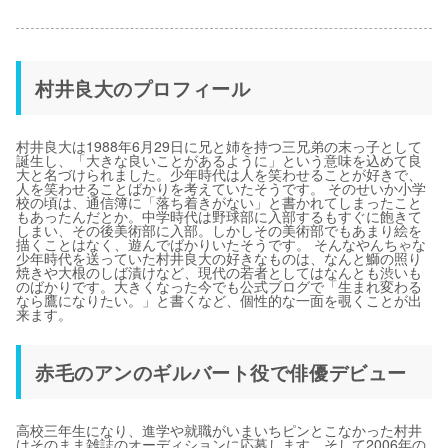
村井良大のプロフィール
村井良大は1988年6月29日に兄と姉を持つ三兄弟の末っ子として
誕生し、「大きな良いことがあるように」という意味を込めて良
大と名づけられました。少年時代は人を笑わせることが好きで、
人を笑わせることばかりを考えていたそうです。 そのせいか小学
校の頃は、通信簿に「落ち着きがない」と書かれてしまったこと
もあったんだとか。中学時代は野球部に入部するもすぐに飽きて
しまい、その後美術部に入部。しかしその美術部でもあまり絵を
描くことはなく、遊んでばかりいたそうです。 そんなやんちゃな
少年時代を送っていた村井良大の好きなものは、なんと鰤の照り
焼きや大根のしば漬けなど、現代の若者としてはなんとも渋いも
のばかりです。大きくなった今でも公式ブログで「生まれ変わる
なら鷹になりたい。」と書くなど、個性的な一面を覗くことが出
来ます。
赤毛のアンのギルバート役で俳優デビュー
高校三年生になり、進学や就職がいまいちピンとこなかった村井
はそのまま雑誌のオーディションに応募します。そして2006年の