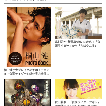
真剣佑が“新田真剣佑”に改名！「仮
面ライダー」から『ちはやふる』綿
谷新まで徹底解剖！
桐山漣が大ブレイクの予感！テニミ
ュ・仮面ライダーを経た実力派俳優
が熱い
秋山莉奈、『仮面ライダーアギト』
で女優デビューした“オシリーナ”に