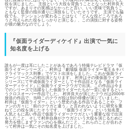
役を演じました。 主役という大役を背負うこととなった村井良大
ですが、あまりその実感はなかったと言い、いい意味で気負うこ
ともなく監督の指示通りに演技をしていたそうです。 主演でも脇
役でも、テンションが変わることはなく「どんな役どころであろ
うと与えられた役をしっかりと演じる」、この演技に対する姿勢
が彼の魅力なのでしょう。
『仮面ライダーディケイド』出演で一気に
知名度を上げる
誰もが一度は耳にしたことがあるであろう特撮テレビドラマ『仮
面ライダーシリーズ』。村井は『劇場版 仮面ライダー電王＆キバ
クライマックス刑事』でゲスト出演をしました。これが仮面ライ
ダーシリーズへの初出演となります。 村井はその後仮面ライダー
シリーズにて平成仮面ライダーとして十作品目となる『仮面ライ
ダーディケイド』に仮面ライダークウガで出演。この作品は今ま
でのシリーズで活躍をした仮面ライダーたちが一堂に会するとい
うクロスオーバー作品でした。 村井良大が演じたクウガは2000年
放送の作品で、当時このクウガ役は別の俳優が演じていました。
村井は『仮面ライダー』という歴史のある作品であることや、フ
ァンの方々に「前のクウガと違う」と言われないように研究を重
ねてこの役を演じたそうです。 『仮面ライダー』という知名度、
人気ともに高い作品で仮面ライダークウガという重要な役で出演
をしたこと、そして村井自身がクウガという大役を演じるために
努力を惜しまずファンの心を掴んだこと。これらのことが合わさ
って村井は一気にその知名度を上げました。