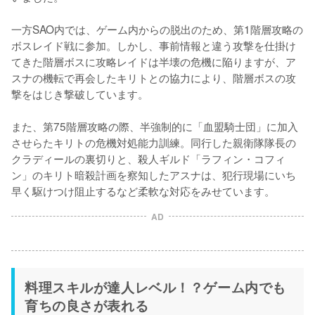
一方SAO内では、ゲーム内からの脱出のため、第1階層攻略の
ボスレイド戦に参加。しかし、事前情報と違う攻撃を仕掛け
てきた階層ボスに攻略レイドは半壊の危機に陥りますが、ア
スナの機転で再会したキリトとの協力により、階層ボスの攻
撃をはじき撃破しています。

また、第75階層攻略の際、半強制的に「血盟騎士団」に加入
させらたキリトの危機対処能力訓練。同行した親衛隊隊長の
クラディールの裏切りと、殺人ギルド「ラフィン・コフィ
ン」のキリト暗殺計画を察知したアスナは、犯行現場にいち
早く駆けつけ阻止するなど柔軟な対応をみせています。
AD
料理スキルが達人レベル！？ゲーム内でも
育ちの良さが表れる