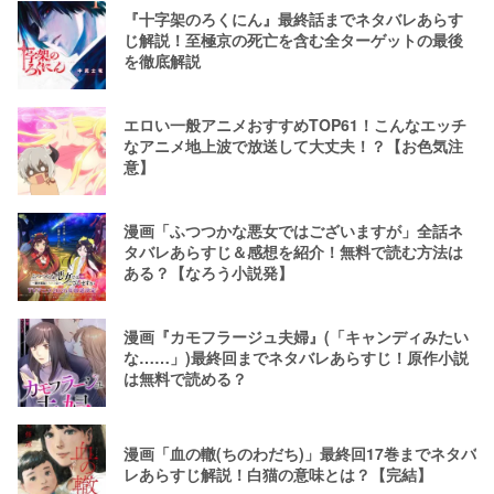
『十字架のろくにん』最終話までネタバレあらす
じ解説！至極京の死亡を含む全ターゲットの最後
を徹底解説
エロい一般アニメおすすめTOP61！こんなエッチ
なアニメ地上波で放送して大丈夫！？【お色気注
意】
漫画「ふつつかな悪女ではございますが」全話ネ
タバレあらすじ＆感想を紹介！無料で読む方法は
ある？【なろう小説発】
漫画『カモフラージュ夫婦』(「キャンディみたい
な……」)最終回までネタバレあらすじ！原作小説
は無料で読める？
漫画「血の轍(ちのわだち)」最終回17巻までネタバ
レあらすじ解説！白猫の意味とは？【完結】