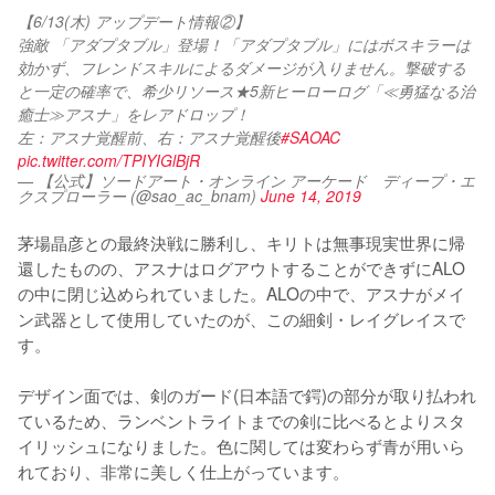
【6/13(木) アップデート情報②】
強敵 「アダプタブル」登場！「アダプタブル」にはボスキラーは
効かず、フレンドスキルによるダメージが入りません。撃破する
と一定の確率で、希少リソース★5新ヒーローログ「≪勇猛なる治
癒士≫アスナ」をレアドロップ！
左：アスナ覚醒前、右：アスナ覚醒後
#SAOAC
pic.twitter.com/TPIYIGlBjR
— 【公式】ソードアート・オンライン アーケード ディープ・エ
クスプローラー (@sao_ac_bnam)
June 14, 2019
茅場晶彦との最終決戦に勝利し、キリトは無事現実世界に帰
還したものの、アスナはログアウトすることができずにALO
の中に閉じ込められていました。ALOの中で、アスナがメイ
ン武器として使用していたのが、この細剣・レイグレイスで
す。

デザイン面では、剣のガード(日本語で鍔)の部分が取り払われ
ているため、ランベントライトまでの剣に比べるとよりスタ
イリッシュになりました。色に関しては変わらず青が用いら
れており、非常に美しく仕上がっています。
