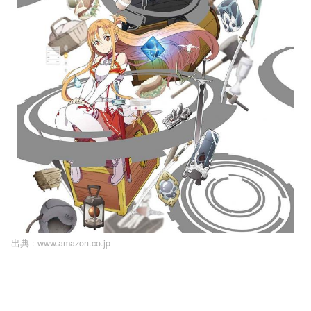
出典 :
www.amazon.co.jp