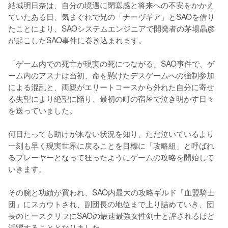
結城明日奈は、自分の境遇に閉塞感と将来への不安をかかえ
ていたある日、気まぐれで兄の「ナーヴギア」とSAOを借り
たことにより、SAOシステムエンジニアで開発者の茅場晶彦
が起こしたSAO事件に巻き込まれます。

「ゲーム内での死亡が現実の死につながる」SAO事件で、ゲ
ーム内のアスナは当初、命を懸けたデスゲームへの強制参加
による混乱と、両親がエリートコースから外れた自分に寄せ
る失望により絶望に陥り、最初の町の宿屋で泣き明かす日々
を送っていました。

何日たっても助けが来ない状況を知り、ただ泣いているより
一刻も早く現実世界に戻ることを目標に「攻略組」と呼ばれ
るプレーヤーとなって狂ったようにゲームの攻略を開始して
いきます。

その腕と功績が買われ、SAO内最大の攻略ギルド「血盟騎士
団」にスカウトされ、副団長の地位まで上り詰めていき、団
長のヒースクリフにSAOの最速最強女性剣士と評されるほど
活躍することとなりました。
