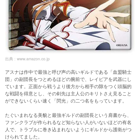
出典 :
www.amazon.co.jp
アスナは作中で最強と呼び声の高いギルドである「血盟騎士
団」の副団長をつとめるほどの腕前で、レイピアを武器にし
ています。正面から戦うより後方から相手の隙をつく頭脳的
な戦闘を得意とし、その剣先は主人公のキリトさえ見ること
ができないくらい速く「閃光」の二つ名をもっています。

たぐいまれなる美貌と最強ギルドの副団長という肩書から、
ファンクラブが作られるなど知らない人がいないほどの有名
人で、トラブルに巻き込まれないようにギルドから護衛がつ
けられてました。
