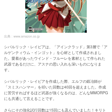
出典 :
www.amazon.co.jp
シバルリック・レイピアは、「アインクラッド」第3層で「ア
ルゲンティウム・インゴット」を心材として作成されまし
た。愛着があったウインド・フルーレを素材として作られた
武器であるだけに、アスナの思い入れも深いものになりま
す。

シバルリック・レイピアを作成した際、エルフの鍛冶師が
「スミスハンマー」を叩いた回数は40回を超えました。作成
に苦労すればするほど武器が強くなるのは、どんなMMORPG
にも共通して言えることです。

さらにその強化試行回数は15回にも及んでいました！キリト