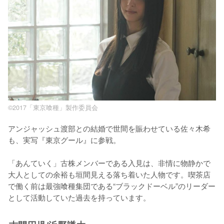
©2017「東京喰種」製作委員会
アンジャッシュ渡部との結婚で世間を賑わせている佐々木希
も、実写『東京グール』に参戦。

「あんていく」古株メンバーである入見は、非情に物静かで
大人としての余裕も垣間見える落ち着いた人物です。喫茶店
で働く前は最強喰種集団である“ブラックドーベル”のリーダー
として活動していた過去を持っています。