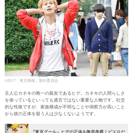
©2017「東京喰種」製作委員会
主人公カネキの唯一の親友であるヒデ。カネキの人間らしさ
を保っているといっても過言ではない重要な人物です。社交
的な性格ですが、家族構成が不明なことや洞察力が高いこと
から彼の正体を疑う人は少なくないようです。
『東京グール』ヒデの正体を徹底考察！ピエロだ