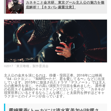
カネキこと金木研、東京グール主人公の魅力を徹
底解析！【ネタバレ厳重注意】
©2017「東京喰種」製作委員会
主人公の金木を演じるのは、俳優・窪田正孝。2016年には映画
『64 -ロクヨン-』『MARS〜ただ、君を愛してる〜』などに出演
しています。2015年に放送されたドラマ『デスノート』では主人
公の夜神月を演じ、その高い演技力で注目を集めました。 原作者
の石田スイも納得のキャスティングだということで、「カネキが
現実世界にいるとするならこんな感じ」と太鼓判を押すほどキャ
ラクターとのイメージが合っています。
霧嶋董香(トーカ)には清水富美加が抜擢さ