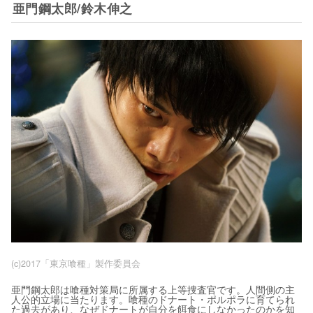
亜門鋼太郎/鈴木伸之
(c)2017「東京喰種」製作委員会
亜門鋼太郎は喰種対策局に所属する上等捜査官です。人間側の主
人公的立場に当たります。喰種のドナート・ポルポラに育てられ
た過去があり、なぜドナートが自分を餌食にしなかったのかを知