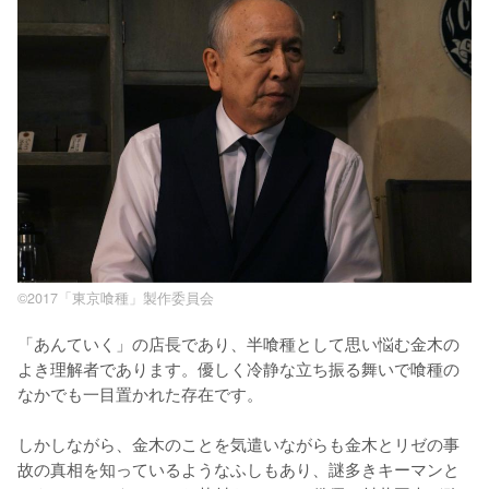
©2017「東京喰種」製作委員会
「あんていく」の店長であり、半喰種として思い悩む金木の
よき理解者であります。優しく冷静な立ち振る舞いで喰種の
なかでも一目置かれた存在です。

しかしながら、金木のことを気遣いながらも金木とリゼの事
故の真相を知っているようなふしもあり、謎多きキーマンと