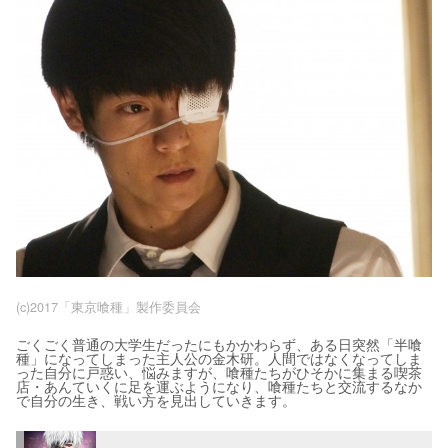
(c)2017「東京喰種」製作委員会
ごくごく普通の大学生だったにもかかわらず、ある日突然「半喰
種」になってしまった主人公の金木研。人間ではなくなってしま
った自分に戸惑い、悩みますが、喰種たちがひそかに集まる喫茶
店・あんていくに足を運ぶようになり、喰種たちと交流するなか
で自分の生き、戦い方を見出していきます。