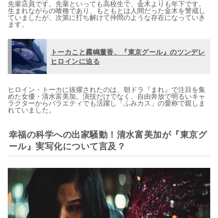
先輩店員です。先輩といっても高校生で、金木よりも年下です。
生まれながらの喰種であり、もともとは人間だった金木を警戒し
ていましたが、次第に打ち解けて仲間のような存在になっていき
ます。
トーカこと霧嶋董香、『東京グール』のツンデレ
ヒロインに迫る
ヒロイン・トーカに抜擢されたのは、朝ドラ『まれ』で注目を集
めた女優・清水富美加。演技だけでなく、自由奔放で明るいキャ
ラクターからバラエティでも活躍し「ふみカス」の愛称で親しま
れていました。
幸福の科学への出家騒動！清水富美加が『東京グ
ール』実写化について言及？