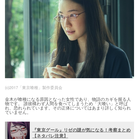
(c)2017「東京喰種」製作委員会
金木が喰種になる原因となった女性であり、物語のカギを握る人
物です。 誰彼構わず人間を食べてしまうため「大喰い」と呼ば
れ、恐れられています。その正体についてはあまり詳しく知られ
ていません。
『東京グール』リゼの謎が気になる！考察まとめ
【ネタバレ注意】