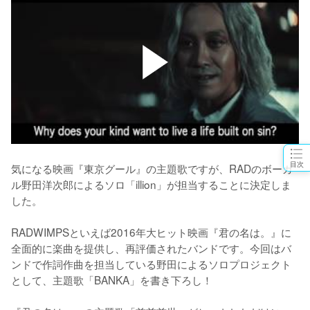
目次
気になる映画『東京グール』の主題歌ですが、RADのボーカ
ル野田洋次郎によるソロ「illion」が担当することに決定しま
した。

RADWIMPSといえば2016年大ヒット映画『君の名は。』に
全面的に楽曲を提供し、再評価されたバンドです。今回はバ
ンドで作詞作曲を担当している野田によるソロプロジェクト
として、主題歌「BANKA」を書き下ろし！
