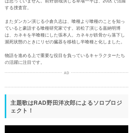
は思っていません。前野朋哉演じる草場一平は、20区で活躍
する捜査官。

またダンカン演じる小倉久志は、喰種より喰種のことを知っ
ていると豪語する喰種研究家です。岩松了演じる嘉納明博
は、カネキを半喰種にした張本人。カネキが鉄骨から落下し
瀕死状態のときにリゼの臓器を移植し半喰種と化しました。

物語を進める上で重要な役目を負っているキャラクターたち
の活躍に注目です。
AD
主題歌はRAD野田洋次郎によるソロプロジ
ェクト！