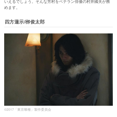
いえるでしょう。そんな芳村をベテラン俳優の村井國夫が務
めます。
四方蓮示/栁俊太郎
©2017「東京喰種」製作委員会