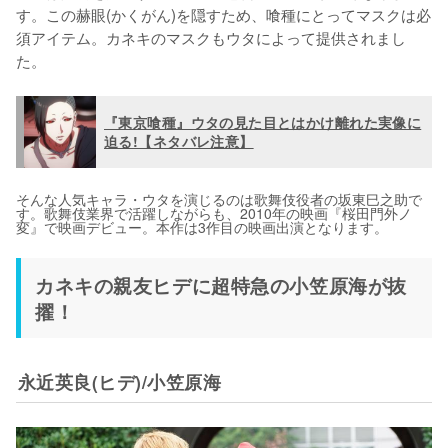
す。この赫眼(かくがん)を隠すため、喰種にとってマスクは必
須アイテム。カネキのマスクもウタによって提供されまし
た。
『東京喰種』ウタの見た目とはかけ離れた実像に
迫る!【ネタバレ注意】
そんな人気キャラ・ウタを演じるのは歌舞伎役者の坂東巳之助で
す。歌舞伎業界で活躍しながらも、2010年の映画『桜田門外ノ
変』で映画デビュー。本作は3作目の映画出演となります。
カネキの親友ヒデに超特急の小笠原海が抜
擢！
永近英良(ヒデ)/小笠原海