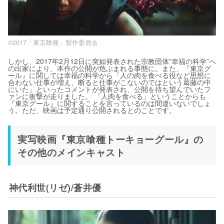
©2017「東京喰種」製作委員会
しかし、2017年2月12日に突如発表された宗教団体”幸福の科学”へ
の出家により、本作の公開が危ぶまれる事態に。また、『東京グ
ール』に関しては幸福の科学から「人の肉を食べる役など思想に
合わない仕事が増え、断ると仕事がこないのではという葛藤の中
にいた」といったコメントが発表され、公開を待ち望んでいたフ
ァンに衝撃が走りました。 「人肉を食べる」ということからも
『東京グール』に関することを言っているのは間違いないでしょ
う。ただ、映画は予定通り公開されるとのことです。
実写映画『東京喰種トーキョーグール』の
その他のメインキャスト
神代利世(リゼ)/蒼井優