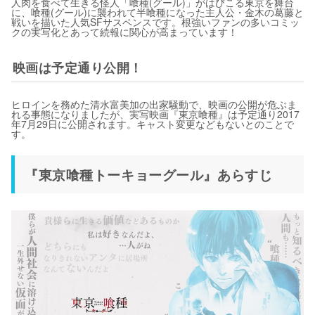
人肉を食べて生きる怪人「喰種(グール)」がはびこる東京を舞台
に、喰種(グール)に襲われて半喰種になった主人公・金木の葛藤と
戦いを描いた人気SFサスペンスです。根強いファンの多いコミッ
クの実写化とあって続報に関心が高まっています！
映画は予定通り公開！
ヒロインを務めた清水富美加の出家騒動で、映画の公開が危ぶま
れる事態になりましたが、実写映画『東京喰種』は予定通り2017
年7月29日に公開されます。キャスト変更などもないとのことで
す。
『東京喰種トーキョーグール』あらすじ