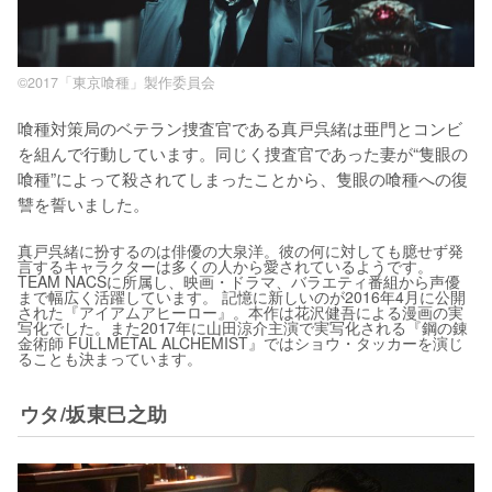
©2017「東京喰種」製作委員会
喰種対策局のベテラン捜査官である真戸呉緒は亜門とコンビ
を組んで行動しています。同じく捜査官であった妻が“隻眼の
喰種”によって殺されてしまったことから、隻眼の喰種への復
讐を誓いました。
真戸呉緒に扮するのは俳優の大泉洋。彼の何に対しても臆せず発
言するキャラクターは多くの人から愛されているようです。
TEAM NACSに所属し、映画・ドラマ、バラエティ番組から声優
まで幅広く活躍しています。 記憶に新しいのが2016年4月に公開
された『アイアムアヒーロー』。本作は花沢健吾による漫画の実
写化でした。また2017年に山田涼介主演で実写化される『鋼の錬
金術師 FULLMETAL ALCHEMIST』ではショウ・タッカーを演じ
ることも決まっています。
ウタ/坂東巳之助