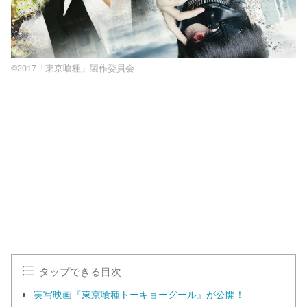
©2017「東京喰種」製作委員会
L
o
/
U
a
n
d
m
e
u
d
t
:
e
1
0
0
.
0
0
%
タップできる目次
実写映画『東京喰種トーキョーグール』が公開！