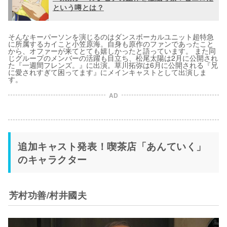
という噂とは？
そんなキーパーソンを演じるのはダンスボーカルユニット超特急
に所属するカイこと小笠原海。自身も原作のファンであったこと
から、オファーが来てとても嬉しかったと語っています。 また同
じグループのメンバーの活躍も目立ち、松尾太陽は2月に公開され
た『一週間フレンズ。』に出演。草川拓弥は6月に公開される『兄
に愛されすぎて困ってます』にメインキャストとして出演しま
す。
AD
追加キャスト発表！喫茶店「あんていく」
のキャラクター
芳村功善/村井國夫