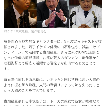
©2017「東京喰種」製作委員会
脇を固める魅力的なキャラクターに、5人の実写キャストが抜
擢されました。若手イケメン俳優の白石隼也や、雑誌「セブ
ンティーン」で活躍する古畑星夏、さらにauのCMで話題に
なった俳優の前野朋哉、お笑い芸人のダンカン、劇作家から
映画監督まで幅広く活躍する岩松了が出演するとのことで
す。

白石隼也演じる西尾錦は、カネキらと同じ学校に通い人間の
ように振る舞う喰種。人間の裏切りによって姉を失ったこと
から人間のことを憎んでいます。

古畑星夏演じる小坂依子は、トーカの親友で彼女が喰種だと