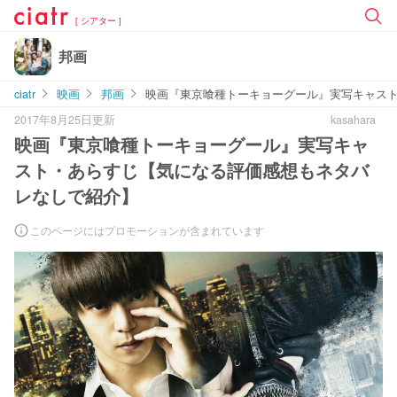
[ シアター ]
邦画
ciatr
映画
邦画
映画『東京喰種トーキョーグール』実写キャス
2017年8月25日更新
kasahara
映画『東京喰種トーキョーグール』実写キャ
スト・あらすじ【気になる評価感想もネタバ
レなしで紹介】
このページにはプロモーションが含まれています