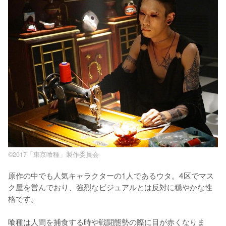
©2017「東京喰種」製作委員会
原作の中でも人気キャラクターの1人であるウタ。4区でマス
ク屋を営んでおり、強烈なビジュアルとは反対に穏やかな性
格です。

喰種は人間を捕食する時や戦闘態勢の際に目が赤くなりま