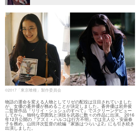
©2017「東京喰種」製作委員会
物語の運命を変える人物としてリゼの配役は注目されていました
が、女優の蒼井優が務めることが決定しました。蒼井優は岩井俊
二監督作品『リリイ・シュシュのすべて』でスクリーンデビュー
してから、独特な雰囲気と演技を武器に数々の作品に出演。 2016
年12月公開の『アズミ・ハルコは行方不明』では主人公・安曇春
子を務め、山田洋次監督の続編『家族はつらいよ2』にも引き続き
出演しました。