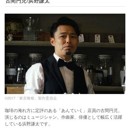
古間円児/浜野謙太
©2017「東京喰種」製作委員会
珈琲の淹れ方に定評のある「あんていく」店員の古間円児。
演じるのはミュージシャン、作曲家、俳優として幅広く活躍
している浜野謙太です。
