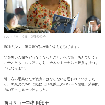
©2017「東京喰種」製作委員会
喰種の少女・笛口雛実は桜田ひよりが演じます。

父を失い人間を狩れなくなったことから喫茶「あんていく」
に母とともにお世話になり、金木やトーカらと接点を持つよ
うになります。

引っ込み思案なため戦力にはならないと思われていました
が、両親の仇を打つ際には想像以上のパワーを発揮。潜在能
力の高さを見せつけました。
笛口リョーコ/相田翔子