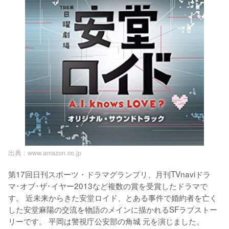
出典 :
www.amazon.co.jp
第17回日刊スポーツ・ドラマグランプリ、月刊TVnaviドラ
マ･オブ･ザ･イヤー2013など複数の賞を受賞したドラマで
す。 近未来からきた安堂ロイド、とある事件で婚約者を亡く
した安堂麻陽の交流を物語のメインに描かれるSFラブストー
リーです。 平岡は警視庁公安部の角城 元を演じました。