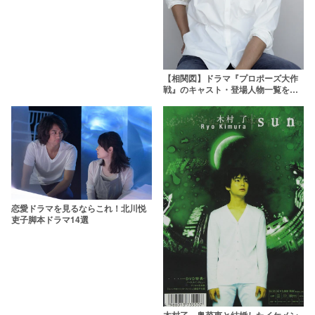
【相関図】ドラマ『プロポーズ大作
戦』のキャスト・登場人物一覧を紹
介！現在大活躍のあの芸人も出演し
ていた？！
恋愛ドラマを見るならこれ！北川悦
吏子脚本ドラマ14選
木村了、奥菜恵と結婚したイケメン