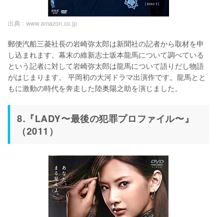
出典 :
www.amazon.co.jp
郵便汽船三菱社長の岩崎弥太郎は新聞社の記者から取材を申
し込まれます。幕末の維新志士坂本龍馬について調べている
という記者に対して岩崎弥太郎は龍馬について語りだし物語
がはじまります。 平岡初の大河ドラマ出演作です。龍馬とと
もに激動の時代を奔走した陸奥陽之助を演じました。
8.『LADY〜最後の犯罪プロファイル〜』
（2011）