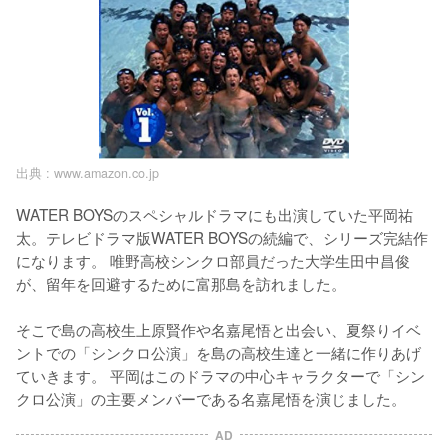
出典 :
www.amazon.co.jp
WATER BOYSのスペシャルドラマにも出演していた平岡祐
太。テレビドラマ版WATER BOYSの続編で、シリーズ完結作
になります。 唯野高校シンクロ部員だった大学生田中昌俊
が、留年を回避するために富那島を訪れました。

そこで島の高校生上原賢作や名嘉尾悟と出会い、夏祭りイベ
ントでの「シンクロ公演」を島の高校生達と一緒に作りあげ
ていきます。 平岡はこのドラマの中心キャラクターで「シン
クロ公演」の主要メンバーである名嘉尾悟を演じました。
AD