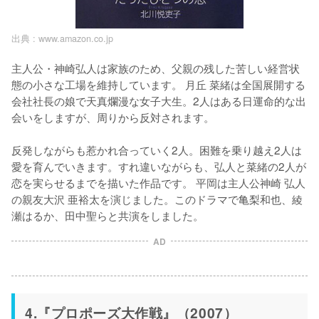
出典 :
www.amazon.co.jp
主人公・神崎弘人は家族のため、父親の残した苦しい経営状
態の小さな工場を維持しています。 月丘 菜緒は全国展開する
会社社長の娘で天真爛漫な女子大生。2人はある日運命的な出
会いをしますが、周りから反対されます。

反発しながらも惹かれ合っていく2人。困難を乗り越え2人は
愛を育んでいきます。すれ違いながらも、弘人と菜緒の2人が
恋を実らせるまでを描いた作品です。 平岡は主人公神崎 弘人
の親友大沢 亜裕太を演じました。このドラマで亀梨和也、綾
瀬はるか、田中聖らと共演をしました。
AD
4.『プロポーズ大作戦』（2007）