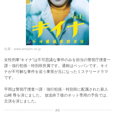
出典 :
www.amazon.co.jp
女性刑事“キイナ”は不可思議な事件のみを担当の警視庁捜査一
課・強行犯係・特別班所属です。通称はベッパンです。キイ
ナが不可解な事件を追う事実が元になったミステリードラマ
です。

平岡は警視庁捜査一課・強行犯係・特別班に配属された新人
山崎 尊を演じました。 放送終了後のネット専用の予告では、
主演を演じました。
AD