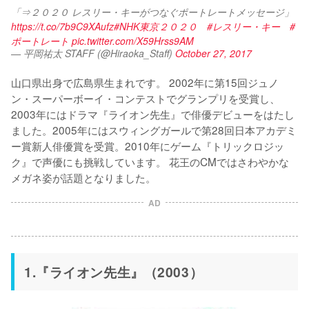
「⇒２０２０ レスリー・キーがつなぐポートレートメッセージ」
https://t.co/7b9C9XAufz
#NHK東京２０２０
#レスリー・キー
#
ポートレート
pic.twitter.com/X59Hrss9AM
— 平岡祐太 STAFF (@Hiraoka_Staff)
October 27, 2017
山口県出身で広島県生まれです。 2002年に第15回ジュノ
ン・スーパーボーイ・コンテストでグランプリを受賞し、
2003年にはドラマ『ライオン先生』で俳優デビューをはたし
ました。2005年にはスウィングガールで第28回日本アカデミ
ー賞新人俳優賞を受賞。2010年にゲーム『トリックロジッ
ク』で声優にも挑戦しています。 花王のCMではさわやかな
メガネ姿が話題となりました。
AD
1.『ライオン先生』（2003）