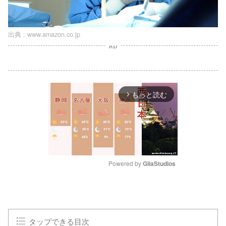
出典 :
www.amazon.co.jp
AD
もっと読む
arrow_forward_ios
Powered by 
GliaStudios
M
u
t
e
タップできる目次