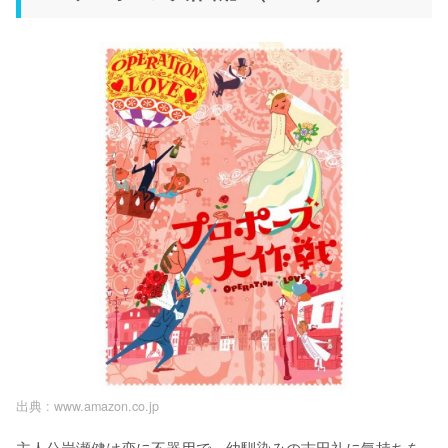
出典 :
www.amazon.co.jp
主人公岩瀬健は恋に不器用で、幼馴染みの吉田礼に気持ちを