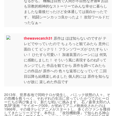
なるかも。 機械は自然で人間が不自然な矛盾w お話
も宗教的精神的なストーリーでみんな幸せに暮らし
ましたな最後だったけど全体通しては面白かったで
す。 戦闘シーンカッコ良かったよ！ 攻殻ワールドだ
ったなぁ～
thewavecatch31
原作は ほぼ知らないのですが テ
レビでやっていたので ちょろっと観てみたら 意外に
面白くて ビックリ！ フランソワーズが ひたすら い
い！ ひたすら可愛い！ 加速装置のシーンには 何気
に感動しました！ そういう風に表現するのね⁉︎って
カンジでした 作品を観てから 原作を調べてみたら
この作品が 原作への 色々な返答になっていて 二回
目以降も結構楽しめました 個人的には 原作を知らな
いが故に 楽しめた作品です
2013年、世界各地で同時テロが発生し、パニック状態の人々。そ
の危機を救うべく、それぞれの生活に戻っていたかつてのヒーロ
ーたちが再び集まり、新たな戦いに挑みます。 石ノ森章太郎の人
気SF漫画『サイボーグ009』が初めてアニメ映画化されたのは
1966年。その後テレビアニメがスタートし、多くのファンを獲得
してきたシリーズです。本作は、『攻殻機動隊』で知られる神山