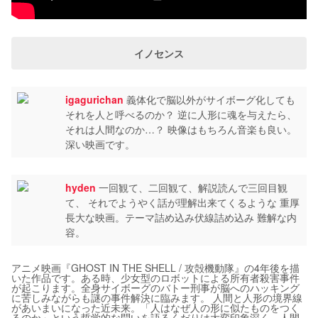
イノセンス
igagurichan
義体化で脳以外がサイボーグ化しても
それを人と呼べるのか？ 逆に人形に魂を与えたら、
それは人間なのか…？ 映像はもちろん音楽も良い。
深い映画です。
hyden
一回観て、二回観て、解説読んで三回目観
て、 それでようやく話が理解出来てくるような 重厚
長大な映画。テーマ詰め込み伏線詰め込み 難解な内
容。
アニメ映画『GHOST IN THE SHELL / 攻殻機動隊』の4年後を描
いた作品です。ある時、少女型のロボットによる所有者殺害事件
が起こります。全身サイボーグのバトー刑事が脳へのハッキング
に苦しみながらも謎の事件解決に臨みます。 人間と人形の境界線
があいまいになった近未来。「人はなぜ人の形に似たものをつく
るのか」という哲学的な問いを語るくだりは大変印象深く、人間