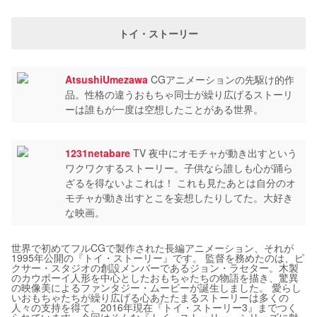
トイ・ストーリー
AtsushiUmezawa
CGアニメーションの先駆け的作
品。性格の違うおもちゃ同士が繰り広げるストーリ
ーは誰もが一度は空想したことがある世界。
1231netabare
TV 夜中にオモチャが動き出すという
ワクワクするストーリー。子供なら誰しも心が踊ら
ざるを得ないよこれは！ これも見たあとは自分のオ
モチャが動き出すとこを妄想したりしてた。大好き
な映画。
世界で初めてフルCGで製作された長編アニメーション、それが
1995年公開の『トイ・ストーリー』です。 監督を務めたのは、ピ
クサー・スタジオの創設メンバーであるジョン・ラセター。木製
のカウボーイ人形を中心としたおもちゃたちの物語を描き、驚異
の映像美によるファンタジー・ムービーが誕生しました。 愛らし
いおもちゃたちが繰り広げる心あたたまるストーリーは多くの
人々の支持を得て、2016年現在『トイ・ストーリー3』までつく