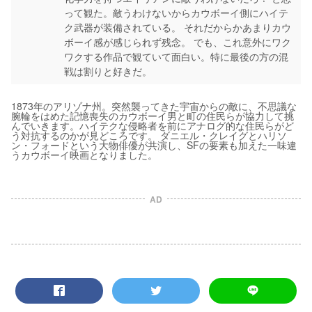
って観た。敵うわけないからカウボーイ側にハイテ
ク武器が装備されている。 それだからかあまりカウ
ボーイ感が感じられず残念。 でも、これ意外にワク
ワクする作品で観ていて面白い。特に最後の方の混
戦は割りと好きだ。
1873年のアリゾナ州。突然襲ってきた宇宙からの敵に、不思議な
腕輪をはめた記憶喪失のカウボーイ男と町の住民らが協力して挑
んでいきます。ハイテクな侵略者を前にアナログ的な住民らがど
う対抗するのかが見どころです。 ダニエル・クレイグとハリソ
ン・フォードという大物俳優が共演し、SFの要素も加えた一味違
うカウボーイ映画となりました。
AD