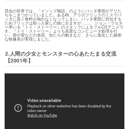
昆虫の世界では、「イソップ物語」のようにバッタ軍団がアリた
ちをこきつかっていました。ある時、アリのフリックのミスでバ
ッタに貢ぐ食料が揃わなくなってしまい、バッタ軍団に対抗する
ためフリックは助っ人探しの旅に出ますが……。 ジョン・ラセタ
ー率いる『トイ・ストーリー』のスタッフによるフルCGアニメで
す。『トイ・ストーリー』よりも高度なコンピュータ処理を行
い、雨や雷などの表現、虫たちの動きなど、さらに進化した緻密
な映像美が実現しました。
2.人間の少女とモンスターの心あたたまる交流
【2001年】