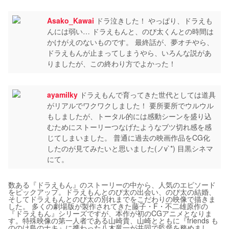
Asako_Kawai
ドラ泣きした！ やっぱり、ドラえも
んには弱い… ドラえもんと、のび太くんとの時間は
かけがえのないものです。 最終話が、夢オチやら、
ドラえもんが止まってしまうやら、いろんな説があ
りましたが、この終わり方でよかった！
ayamilky
ドラえもんで育ってきた世代としては道具
がリアルでワクワクしました！ 要所要所でウルウル
もしましたが、トータル的には感動シーンを盛り込
むためにストーリーつなげたようなブツ切れ感を感
じてしまいました。 普通に過去の映画作品をCG化
したのが見てみたいと思いました(ノv`*) 目黒シネマ
にて。
数ある『ドラえもん』のストーリーの中から、人気のエピソード
をピックアップ。ドラえもんとのび太の出会い、のび太の結婚、
そしてドラえもんとのび太の別れまでをこだわりの映像で描きま
した。 多くの劇場版が製作されてきた藤子・F・不二雄原作の
『ドラえもん』シリーズですが、本作が初のCGアニメとなりま
す。特殊映像の第一人者である山崎貴、山崎とともに『friends も
ののけ島のナキ』に携わった八木竜一が共同で監督を務めまし