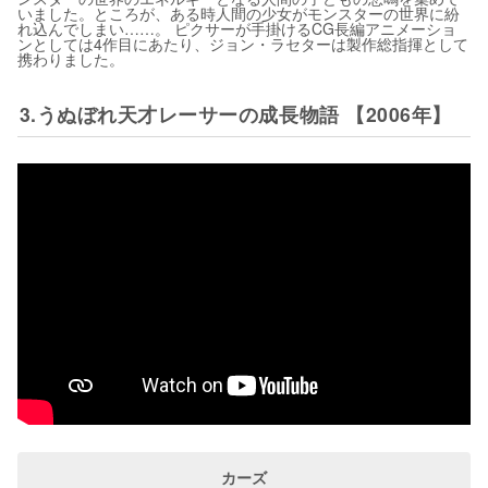
いました。ところが、ある時人間の少女がモンスターの世界に紛
れ込んでしまい……。 ピクサーが手掛けるCG長編アニメーショ
ンとしては4作目にあたり、ジョン・ラセターは製作総指揮として
携わりました。
3.うぬぼれ天才レーサーの成長物語 【2006年】
カーズ