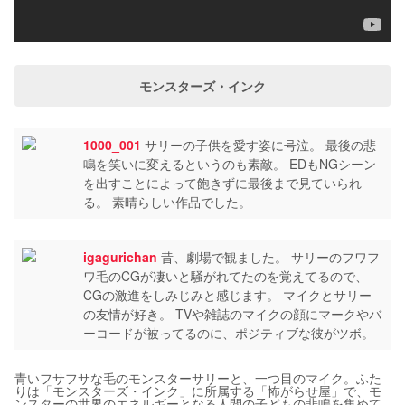
モンスターズ・インク
1000_001
サリーの子供を愛す姿に号泣。 最後の悲
鳴を笑いに変えるというのも素敵。 EDもNGシーン
を出すことによって飽きずに最後まで見ていられ
る。 素晴らしい作品でした。
igagurichan
昔、劇場で観ました。 サリーのフワフ
ワ毛のCGが凄いと騒がれてたのを覚えてるので、
CGの激進をしみじみと感じます。 マイクとサリー
の友情が好き。 TVや雑誌のマイクの顔にマークやバ
ーコードが被ってるのに、ポジティブな彼がツボ。
青いフサフサな毛のモンスターサリーと、一つ目のマイク。ふた
りは「モンスターズ・インク」に所属する「怖がらせ屋」で、モ
ンスターの世界のエネルギーとなる人間の子どもの悲鳴を集めて