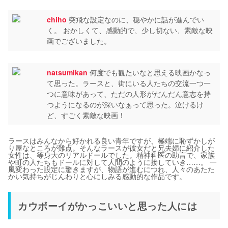
chiho
突飛な設定なのに、穏やかに話が進んでい
く。 おかしくて、感動的で、少し切ない、素敵な映
画でございました。
natsumikan
何度でも観たいなと思える映画かなっ
て思った。ラースと、街にいる人たちの交流一つ一
つに意味があって、ただの人形がだんだん意志を持
つようになるのが深いなぁって思った。泣けるけ
ど、すごく素敵な映画！
ラースはみんなから好かれる良い青年ですが、極端に恥ずかしが
り屋なところが難点。そんなラースが彼女だと兄夫婦に紹介した
女性は、等身大のリアルドールでした。精神科医の助言で、家族
や町の人たちもドールに対して人間のように接していき……。 一
風変わった設定に驚きますが、物語が進むにつれ、人々のあたた
かい気持ちがじんわりと心にしみる感動的な作品です。
カウボーイがかっこいいと思った人には