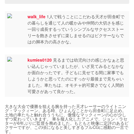
walk_life
1人で戦うことにこだわる天才が田舎町で
の暮らしを通じて人の暖かみや仲間の大切さを感じ
一回り成長するっていうシンプルなサクセスストー
リーを飽きさせずに楽しませるのはピクサーならで
はの脚本力の高さかな。
kumies0120
見るまでは幼児向けの感じかなぁと思
い込んじゃっていましたが、いざ見てみるとなかな
か面白かったです。子どもに見せてる間に家事でも
しようかと思ってたのにすっかり最後まで見ちゃい
ました。車たちは、オモチャ的可愛さでなく人間的
可愛さがあって良かった。
大きな大会で優勝を狙える腕を持った天才レーサーのライトニン
グ・マックィーン。ある時、ひょんなことから田舎町に足止め。
土地の車たちと触れ合ううちに、傲慢なマックィーンの心が少し
ずつ変わっていきます。 車を擬人化したアニメで、ジョン・ラセ
ターが6年ぶりに監督を務めました。もともと映像に定評のあるピ
クサーですが、この頃になると美しすぎるフルCGに感動の一言で
す。