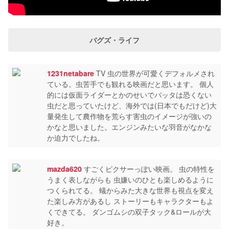
バグズ・ライフ
1231netabare
TV 虫の世界が可愛くデフォルメされ
ている。虫苦手でも観れる映画だと思います。 個人
的には仮面ライダーとかのせいでバッタは恐くない
虫だと思っていたけど、海外では(日本でもだけど)大
量発生して農作物を荒らす害虫のイメージが強いの
かなと思いました。エンジンみたいな羽音がなかな
か迫力でしたね。
mazda620
すごくピクサーっぽい映画。 虫の特性を
うまく表しながらも 虫嫌いのひとも楽しめるように
つくられてる。 蟻からみた大きな世界も視点を変え
た楽しみ方があるし ストーリーもキャラクターもよ
くできてる。 ダンゴムシの双子タック&ロールが大
好き。