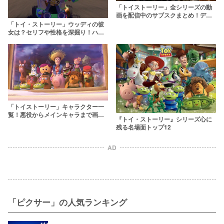
「トイストーリー」全シリーズの動
画を配信中のサブスクまとめ！ディ
ズニープラスがおすすめ
「トイ・ストーリー」ウッディの彼
女は？セリフや性格を深掘り！ハゲ
の理由は？
「トイストーリー」キャラクター一
覧！悪役からメインキャラまで画像
『トイ・ストーリー』シリーズ心に
付きで紹介
残る名場面トップ12
AD
「ピクサー」の人気ランキング