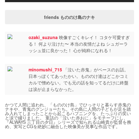
friends もののけ島のナキ
ozaki_suzuna
映像すごくキレイ！ コタケ可愛すぎ
る！ 何より泣けた〜 本当の友情だよね シュガーラ
ッシュ並に良かった！ 心が純粋になれる！
minomushi_715
「泣いた赤鬼」がベースのお話。
日本っぽくてあったかい。もののけ達はどこかコミ
カルで憎めない。でも元の話を知ってるだけに終盤
は涙が止まらなかった。
かつて人間に追われ、「もののけ島」でひっそりと暮らす赤鬼の
ナキや、青鬼のグンジョーたち。その島に人間の子どもが足を踏
み入れてしまったことから起こるハプニングを、たっぷりの笑い
と涙で綴りました。 童話の「泣いた赤おに」をモチーフにし、
『ALWAYS 三丁目の夕日』シリーズで知られる山崎貴が監督を務
め、実写とCGを絶妙に融合した映像美が見事な作品です。