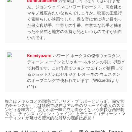
bonkuraman69
西部劇はこうでなくてはいけませ
ん。ジョンウェインにハワードホークス、高倉健と
マキノ雅広みたいなもんでしょうか。映画の王道行
く素晴らしい映画でした。保安官に女に痛い目あっ
た保安官助手、年寄りの牢番、生意気な若手と捕ま
った不良弟と地方の金持ち兄といつものですが面白
いのです。
Keimiyazato
ハワード ホークスの傑作ウェスタン、
ディーン マーチンとリッキー ネルソンの唄まで聴け
てお得です、この作品でジョン ウェインが使用して
るショットガンはセルジオ レオーネの ウェスタン
のオープニングで使われています（Wikipediaより
(^^)）
舞台はメキシコとの国境に近いリオ・ブラボーという町。保安官
のチャンスが、元は凄腕で現在はアル中のジュードや老人のスタ
ンピィを味方に、荒くれ者一味に立ち向かうという爽快な西部劇
です。 チャンス（ジョン・ウェイン）とデュード（ディーン・マ
ーティン）が魅せる驚異的な射撃の腕前は必見！