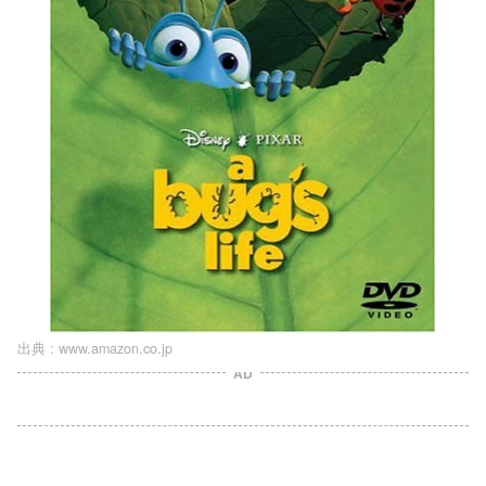
出典 :
www.amazon.co.jp
AD