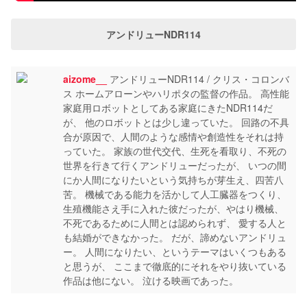
アンドリューNDR114
aizome__
アンドリューNDR114 / クリス・コロンバ
ス ホームアローンやハリポタの監督の作品。 高性能
家庭用ロボットとしてある家庭にきたNDR114だ
が、 他のロボットとは少し違っていた。 回路の不具
合が原因で、人間のような感情や創造性をそれは持
っていた。 家族の世代交代、生死を看取り、不死の
世界を行きて行くアンドリューだったが、 いつの間
にか人間になりたいという気持ちが芽生え、四苦八
苦。 機械である能力を活かして人工臓器をつくり、
生殖機能さえ手に入れた彼だったが、やはり機械、
不死であるために人間とは認められず、 愛する人と
も結婚ができなかった。 だが、諦めないアンドリュ
ー。 人間になりたい、というテーマはいくつもある
と思うが、 ここまで徹底的にそれをやり抜いている
作品は他にない。 泣ける映画であった。