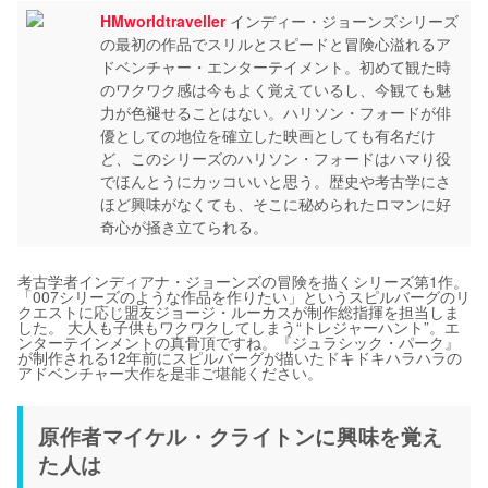
HMworldtraveller
インディー・ジョーンズシリーズ
の最初の作品でスリルとスピードと冒険心溢れるア
ドベンチャー・エンターテイメント。初めて観た時
のワクワク感は今もよく覚えているし、今観ても魅
力が色褪せることはない。ハリソン・フォードが俳
優としての地位を確立した映画としても有名だけ
ど、このシリーズのハリソン・フォードはハマり役
でほんとうにカッコいいと思う。歴史や考古学にさ
ほど興味がなくても、そこに秘められたロマンに好
奇心が掻き立てられる。
考古学者インディアナ・ジョーンズの冒険を描くシリーズ第1作。
「007シリーズのような作品を作りたい」というスピルバーグのリ
クエストに応じ盟友ジョージ・ルーカスが制作総指揮を担当しま
した。 大人も子供もワクワクしてしまう“トレジャーハント”。エ
ンターテインメントの真骨頂ですね。『ジュラシック・パーク』
が制作される12年前にスピルバーグが描いたドキドキハラハラの
アドベンチャー大作を是非ご堪能ください。
原作者マイケル・クライトンに興味を覚え
た人は