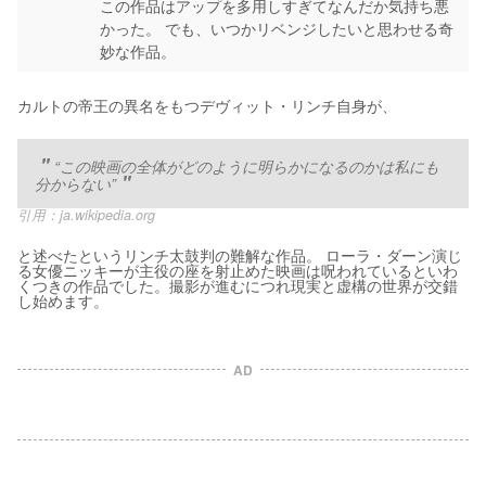
この作品はアップを多用しすぎてなんだか気持ち悪
かった。 でも、いつかリベンジしたいと思わせる奇
妙な作品。
カルトの帝王の異名をもつデヴィット・リンチ自身が、
“この映画の全体がどのように明らかになるのかは私にも
分からない”
引用：
ja.wikipedia.org
と述べたというリンチ太鼓判の難解な作品。 ローラ・ダーン演じ
る女優ニッキーが主役の座を射止めた映画は呪われているといわ
くつきの作品でした。撮影が進むにつれ現実と虚構の世界が交錯
し始めます。
AD