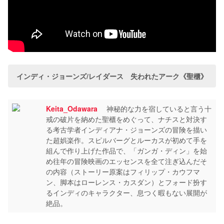
インディ・ジョーンズ/レイダース 失われたアーク《聖櫃》
Keita_Odawara
神秘的な力を宿していると言う十
戒の破片を納めた聖櫃をめぐって、ナチスと対決す
る考古学者インディアナ・ジョーンズの冒険を描い
た超娯楽作。スピルバーグとルーカスが初めて手を
組んで作り上げた作品で、「ガンガ・ディン」を始
め往年の冒険映画のエッセンスを全て注ぎ込んだそ
の内容（ストーリー原案はフィリップ・カウフマ
ン、脚本はローレンス・カスダン）とフォード扮す
るインディのキャラクター、息つく暇もない展開が
絶品。