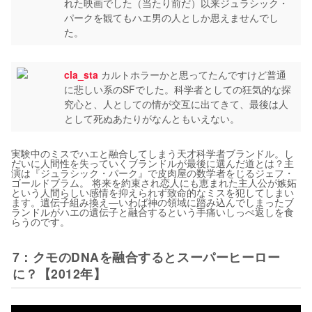
れた映画でした（当たり前だ）以来ジュラシック・
パークを観てもハエ男の人としか思えませんでし
た。
cla_sta
カルトホラーかと思ってたんですけど普通
に悲しい系のSFでした。科学者としての狂気的な探
究心と、人としての情が交互に出てきて、最後は人
として死ぬあたりがなんともいえない。
実験中のミスでハエと融合してしまう天才科学者ブランドル。し
だいに人間性を失っていくブランドルが最後に選んだ道とは？主
演は『ジュラシック・パーク』で皮肉屋の数学者をじるジェフ・
ゴールドブラム。 将来を約束され恋人にも恵まれた主人公が嫉妬
という人間らしい感情を抑えられず致命的なミスを犯してしまい
ます。遺伝子組み換え―いわば神の領域に踏み込んでしまったブ
ランドルがハエの遺伝子と融合するという手痛いしっぺ返しを食
らうのです。
7：クモのDNAを融合するとスーパーヒーロー
に？【2012年】