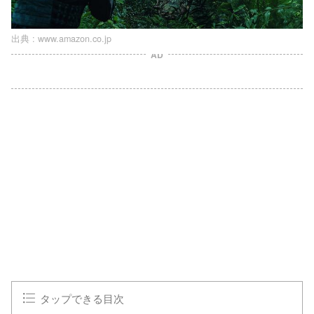
出典 :
www.amazon.co.jp
AD
タップできる目次