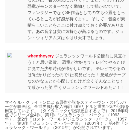
恐竜がモンスターでなく動物として描かれていて、
ファンタジーでなくSF作品としての立ち位置をもっ
ているところが好感が持てます。 そして、音楽が素
晴らしいことをここに付け加えておく必要がありま
す。あの音楽は実に気持ちが高ぶるものです。ジョ
ン・ウィリアムズはやはり天才でしょう。
whentheycry
ジュラシックワールド公開前に見直そ
う！と思い鑑賞。 恐竜が大好きでテレビでやるたび
に見てた少年時代が懐かしいです。 テレビでやるの
は3ばかりだったので1は初見だった！ 恐竜がチープ
なのかなぁとか心配してたけど全くそんなことなく
て凄かった笑 早くジュラシックワールドみたい！！
マイケル・クライトンによる原作小説をスティーヴン・スピルバ
ーグが映画化。全世界興行収入9億1,469万ドルと世界1位の記録を
樹立しています。（タイタニックが記録更新するまで） 2016年時
点でシリーズ全4作、第1作『ジュラシック・パーク』（1993
年）、第2作『ロスト・ワールド/ジュラシック・パーク』（1997
年）、第3作『ジュラシック・パークⅢ』（2001年）、第4作『ジ
ュラシック・ワールド』（2015年）が公開されています。