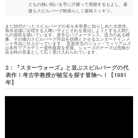
どもの熱い戦いを手に汗握って視聴するもよし、最
後もスピルバーグ映画らしく後味スッキリ。
まだ20代だったスピルバーグの名を全世界に知らしめた出世作。
海水浴場に出現する人喰いザメとそれを退治しようとする人間た
ちの攻防を描いています。派手なパフォーマンス、迫力のある映
像、その後のスピルバーグ作品を彷彿とさせるエンターテインメ
ント作品に仕上がっています。 音楽担当のジョン・ウィリアムズ
は本作でアカデミー賞作曲賞を受賞。ジョーズのテーマは危険が
迫る時の音楽として広く受け入れられています。
2：『スターウォーズ』と並ぶスピルバーグの代
表作！考古学教授が秘宝を探す冒険へ！【1981
年】