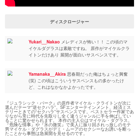
ディスクロージャー
Yukari__Nakao
メレディスが怖い！！ この頃のマ
イケルダグラスは素敵ですね。 原作がマイケルクラ
イトンだけあり 展開が面白いサスペンスです。
Yamanaka__Akira
思春期だった俺はちょっと興奮
(笑) この頃はこういうサスペンスもの多かったけ
ど、これはなかなかよかったです。
『ジュラシック・パーク』の原作者マイケル・クライトンが次に
選んだテーマ“逆セクハラ”。SFエンターテインメント、経済ミス
テリーときての“セクハラ”サスペンスです。ベストセラー作家であ
りながら常に時代を先取りし全く違うジャンルに手を伸ばしてい
ることに驚かせられます。 本作の主人公はマイケル・ダグラス。
『危険な情事』や『氷の微笑』で美人に振り回されっ放しのモテ
男マイケル・ダグラスがデミ・ムーアのセクシーなお誘いを断っ
たことから事態は急展開を見せるのです。