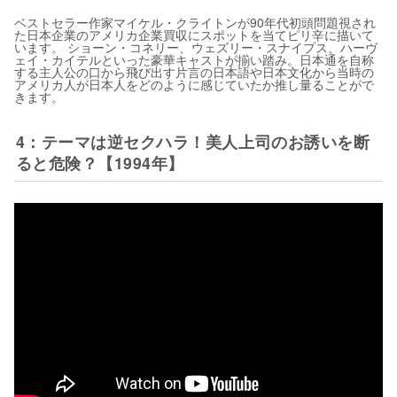
ベストセラー作家マイケル・クライトンが90年代初頭問題視され
た日本企業のアメリカ企業買収にスポットを当てピリ辛に描いて
います。 ショーン・コネリー、ウェズリー・スナイプス、ハーヴ
ェイ・カイテルといった豪華キャストが揃い踏み。日本通を自称
する主人公の口から飛び出す片言の日本語や日本文化から当時の
アメリカ人が日本人をどのように感じていたか推し量ることがで
きます。
4：テーマは逆セクハラ！美人上司のお誘いを断
ると危険？【1994年】