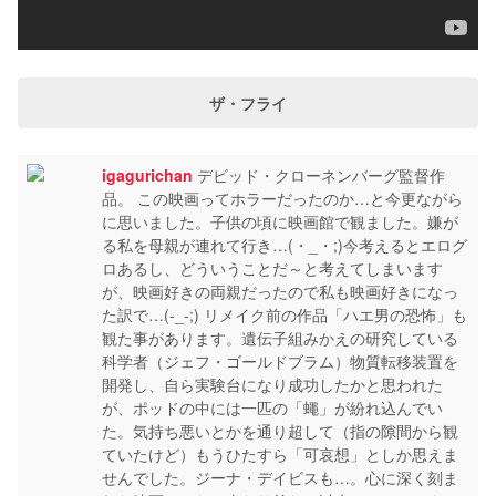
ザ・フライ
igagurichan
デビッド・クローネンバーグ監督作
品。 この映画ってホラーだったのか…と今更ながら
に思いました。子供の頃に映画館で観ました。嫌が
る私を母親が連れて行き…(・_・;)今考えるとエログ
ロあるし、どういうことだ～と考えてしまいます
が、映画好きの両親だったので私も映画好きになっ
た訳で…(-_-;) リメイク前の作品「ハエ男の恐怖」も
観た事があります。遺伝子組みかえの研究している
科学者（ジェフ・ゴールドブラム）物質転移装置を
開発し、自ら実験台になり成功したかと思われた
が、ポッドの中には一匹の「蠅」が紛れ込んでい
た。気持ち悪いとかを通り超して（指の隙間から観
ていたけど）もうひたすら「可哀想」としか思えま
せんでした。ジーナ・デイビスも…。心に深く刻ま