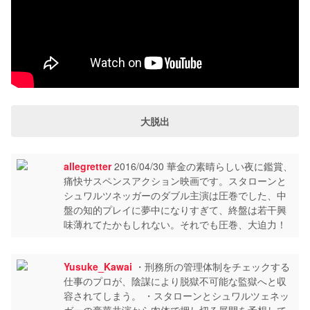
大脱出
allegretter
2016/04/30 華金の素晴らしい夜に鑑賞、
痛快サスペンスアクション映画です。スタローンと
シュワルツネッガーのダブル主演は圧巻でした、中
盤の知的プレイに夢中になりすぎて、終盤は若干興
味薄れてたかもしれない。それでも圧巻、大迫力！
Yusuke_Kawai
・刑務所の管理体制をチェックする
仕事のプロが、陰謀により脱獄不可能な監獄へと収
容されてしまう。 ・スタローンとシュワルツェネッ