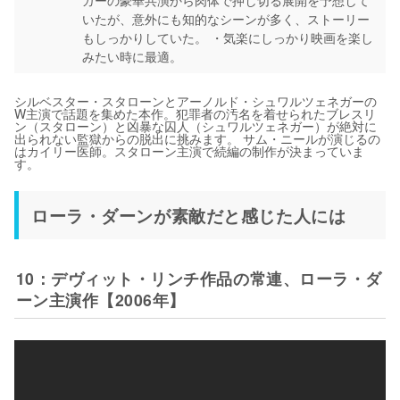
ガーの豪華共演から肉体で押し切る展開を予想して
いたが、意外にも知的なシーンが多く、ストーリー
もしっかりしていた。 ・気楽にしっかり映画を楽し
みたい時に最適。
シルベスター・スタローンとアーノルド・シュワルツェネガーの
W主演で話題を集めた本作。犯罪者の汚名を着せられたブレスリ
ン（スタローン）と凶暴な囚人（シュワルツェネガー）が絶対に
出られない監獄からの脱出に挑みます。 サム・ニールが演じるの
はカイリー医師。スタローン主演で続編の制作が決まっていま
す。
ローラ・ダーンが素敵だと感じた人には
10：デヴィット・リンチ作品の常連、ローラ・ダ
ーン主演作【2006年】