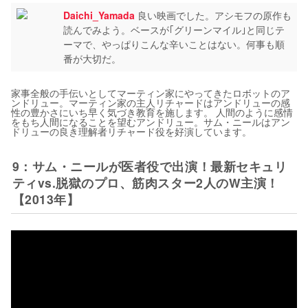
Daichi_Yamada
良い映画でした。アシモフの原作も
読んでみよう。ベースが｢グリーンマイル｣と同じテ
ーマで、やっぱりこんな辛いことはない。何事も順
番が大切だ。
家事全般の手伝いとしてマーティン家にやってきたロボットのア
ンドリュー。マーティン家の主人リチャードはアンドリューの感
性の豊かさにいち早く気づき教育を施します。 人間のように感情
をもち人間になることを望むアンドリュー。サム・ニールはアン
ドリューの良き理解者リチャード役を好演しています。
9：サム・ニールが医者役で出演！最新セキュリ
ティvs.脱獄のプロ、筋肉スター2人のW主演！
【2013年】