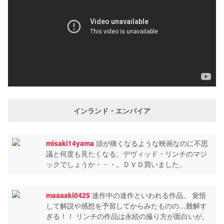
インランド・エンパイア
misaki14yama
頭が痛くなるような映画なのに不思
議と何度も見たくなる。デヴィッド・リンチのマジ
ックでしょうか・・・。ＤＶＤ買いました。
maaaaki0425
迷作中の迷作といわれる作品。 覚悟
して解説や感想を予習してからみたものの…難解す
ぎる！！ リンチの作品は永続の撮り方が面白いが、