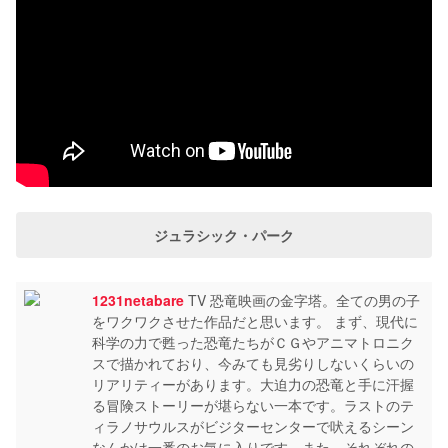
ジュラシック・パーク
1231netabare
TV 恐竜映画の金字塔。全ての男の子
をワクワクさせた作品だと思います。 まず、現代に
科学の力で甦った恐竜たちがＣＧやアニマトロニク
スで描かれており、今みても見劣りしないくらいの
リアリティーがあります。大迫力の恐竜と手に汗握
る冒険ストーリーが堪らない一本です。ラストのテ
ィラノサウルスがビジターセンターで吠えるシーン
なんかは一番のお気に入りです。また、それぞれの