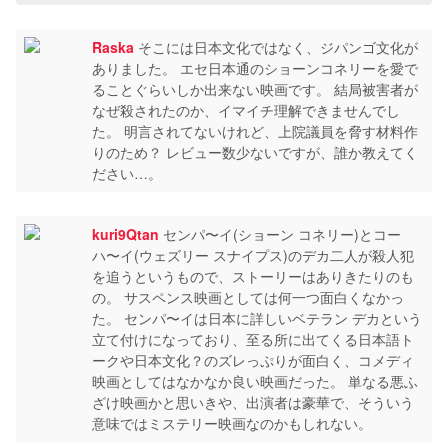
Raska
そこには日本文化ではなく、ジパンゴ文化が
ありました。 エセ日本通のショーンコネリーを愛で
ることぐらいしか出来ない映画です。 結局被害者が
なぜ殺されたのか、イマイチ理解できませんでし
た。 明言されてないけれど、上院議員を脅す材料作
りのため？ レビュー数少ないですが、誰か教えてく
ださい…。
kuri9Qtan
センパ〜イ(ショーン コネリー)とコー
ハ〜イ(ウェズリー スナイプス)のデカ二人が殺人犯
を追うというもので、ストーリーはありきたりのも
の。 サスペンス映画としては何一つ面白くなかっ
た。 センパ〜イは日本に詳しいベテラン デカという
立て付けになっており、至る所に出てくる日本語ト
ークや日本文化？のズレっぷりが面白く、コメディ
映画としてはなかなか良い映画だった。 単なる悪ふ
ざけ映画かと思いきや、出演者は豪華で、そういう
意味ではミステリー映画なのかもしれない。