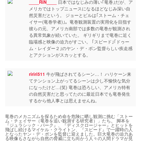
____RiN____
日本ではなじみの薄い｢竜巻｣だが、ア
メリカではトップニュースになるほどなじみ深い自
然災害だという。 ジョーとビルは｢ストーム・チェ
イサー(竜巻学者)｣。竜巻観測装置の実用化を目指す
彼らの元、アメリカ南部では多数の竜巻が観測され
る異常気象が続いていた。 ギリギリまで竜巻に近く
臨場感と映像の迫力がすごい。 ｢スピード｣｢ドゥー
ム・レイダー２｣のヤン・デ・ボン監督らしい疾走感
とアクションがスカッとする。
ririri511
牛が飛ばされてるシーン…！ ハリケーン来
てテンション上がってるシーンは少し不愉快な気分
になったけど…(笑) 竜巻は恐ろしい、アメリカ特有
の自然災害だと思ってたのに最近日本でも竜巻発生
するから他人事とは思えませんね。
竜巻のメカニズムを探るため命を危険に晒し観測に挑む「ストー
ム・チェイサー（竜巻を追い観測する研究者）」たち。 脚本を
『ジュラシック・パーク』、『ディスクロージャー』とヒットを
飛ばし続けるマイケル・クライトン、『スピード』で一躍時の人
となったヤン・デ・ポンを監督に迎えました。巨大竜巻の迫力あ
る映像もさながら自然の脅威に立ち向かう人々の人間ドラマが見