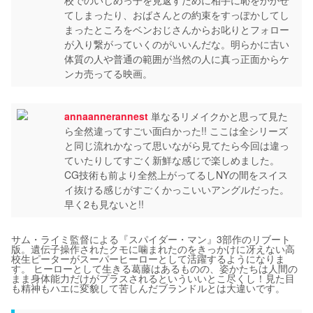
校でのいじめっ子を見返すために相手に恥をかかせ
てしまったり、おばさんとの約束をすっぽかしてし
まったところをベンおじさんからお叱りとフォロー
が入り繋がっていくのがいいんだな。明らかに古い
体質の人や普通の範囲が当然の人に真っ正面からケ
ンカ売ってる映画。
annaannerannest
単なるリメイクかと思って見た
ら全然違ってすごい面白かった!! ここは全シリーズ
と同じ流れかなって思いながら見てたら今回は違っ
ていたりしてすごく新鮮な感じで楽しめました。
CG技術も前より全然上がってるしNYの間をスイス
イ抜ける感じがすごくかっこいいアングルだった。
早く2も見ないと!!
サム・ライミ監督による『スパイダー・マン』3部作のリブート
版。遺伝子操作されたクモに噛まれたのをきっかけに冴えない高
校生ピーターがスーパーヒーローとして活躍するようになりま
す。 ヒーローとして生きる葛藤はあるものの、姿かたちは人間の
まま身体能力だけがプラスされるといういいとこ尽くし！見た目
も精神もハエに変貌して苦しんだブランドルとは大違いです。