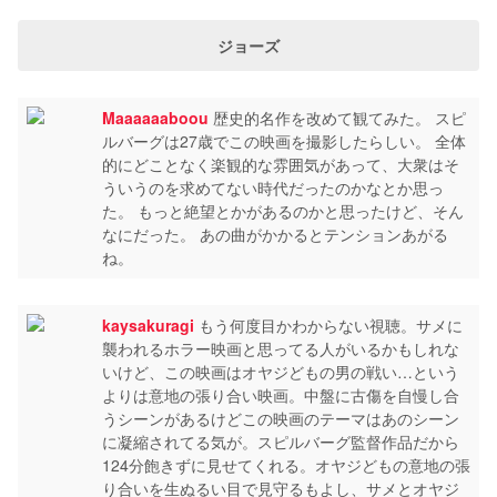
ジョーズ
Maaaaaaboou
歴史的名作を改めて観てみた。 スピ
ルバーグは27歳でこの映画を撮影したらしい。 全体
的にどことなく楽観的な雰囲気があって、大衆はそ
ういうのを求めてない時代だったのかなとか思っ
た。 もっと絶望とかがあるのかと思ったけど、そん
なにだった。 あの曲がかかるとテンションあがる
ね。
kaysakuragi
もう何度目かわからない視聴。サメに
襲われるホラー映画と思ってる人がいるかもしれな
いけど、この映画はオヤジどもの男の戦い…という
よりは意地の張り合い映画。中盤に古傷を自慢し合
うシーンがあるけどこの映画のテーマはあのシーン
に凝縮されてる気が。スピルバーグ監督作品だから
124分飽きずに見せてくれる。オヤジどもの意地の張
り合いを生ぬるい目で見守るもよし、サメとオヤジ