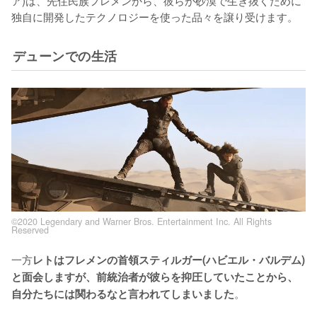
独自に開発したテクノロジーを使った品々を譲り受けます。
デューンでの生活
©2020 Legendary and Warner Bros. Entertainment Inc. All Rights
Reserved
一方
レトはフレメンの首領スティルガー(ハビエル・バルデム)
と面会しますが、前統治者が彼らを抑圧していたことから、
。

自分たちには関わるなと言われてしまいました