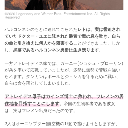
©2020 Legendary and Warner Bros. Entertainment Inc. All Rights
Reserved
ハルコンネンのもとに連れてこられた
レトは、実は脅迫され
ていたドクター・ユエに託された装置で毒の息を吐き、自ら
ことができました。しか
の命と引き換えに何人かを殺害する
し、
。

黒幕であるハルコンネン男爵は生き残ります
一方アトレイディス家では、ガーニー(ジョシュ・ブローリン)
が兵を率いて応戦していましたが、多勢に無勢で苦戦を強い
られます。ダンカンはポールとジェシカを守るために戦い、
自らは命を落としてしまいました。

アトレイデス母子はカインズ博士に救われ、フレメンの居
住地を目指すことにします
。帝国の生物学者である彼女
は、実はフレメン出身だったのです。

2人はオーニソプター(航空機の1種)で逃げようとしますが、