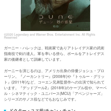
©2020 Legendary and Warner Bros. Entertainment Inc. All Rights
Reserved
ガーニー・ハレックは、戦術家でありアトレイデス家の武術
指南役で剣の達人。軍を率いる傍ら、ポールをアトレイデス
家の後継者として訓練しています。

ガーニーを演じるのは、アメリカ出身の俳優ジョシュ・ブロ
ーリン。『ノーカントリー』(2008年)や『トゥルー・グリッ
ト』(2011年)など、コーエン兄弟監督作への出演で知られて
います。『デッドプール2』(2018年)のケーブル役や、マーベ
ル・シネマティック・ユニバース(MCU)「アベンジャーズ」
シリーズのサノス役などでもおなじみです。
ドクター・ユエ役/チャン・チェン