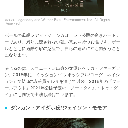
©2020 Legendary and Warner Bros. Entertainment Inc. All Rights
Reserved
ポールの母親レディ・ジェシカは、レト公爵の良きパートナ
ーであり、周りに流されない強い意志を持つ女性です。ポー
ルとともに過酷な砂の惑星で、自らの運命に立ち向かうこと
になります。

演じるのは、スウェーデン出身の女優レベッカ・ファーガソ
ン。2015年に『ミッション:インポッシブル/ローグ・ネイシ
ョン』でMI6の諜報員イルサを演じて以来、2018年の「フォ
ールアウト」2021年公開予定の「ノー・タイム・トゥ・ダ
イ」にも同役で出演し続けています。
ダンカン・アイダホ役/ジェイソン・モモア