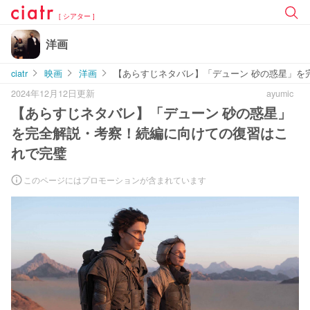
[ シアター ]
洋画
ciatr
映画
洋画
【あらすじネタバレ】「デューン 砂の惑星」を
2024年12月12日更新
ayumic
【あらすじネタバレ】「デューン 砂の惑星」
を完全解説・考察！続編に向けての復習はこ
れで完璧
このページにはプロモーションが含まれています