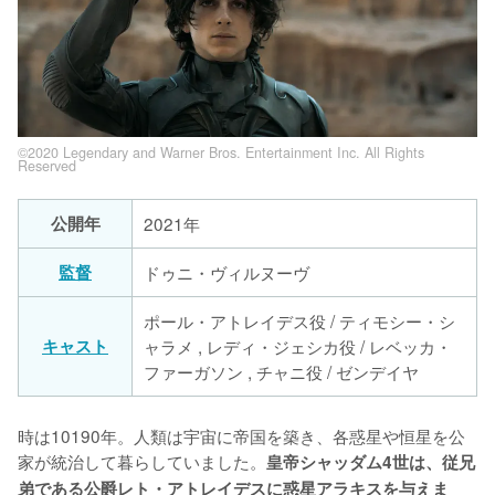
©2020 Legendary and Warner Bros. Entertainment Inc. All Rights
Reserved
公開年
2021年
監督
ドゥニ・ヴィルヌーヴ
ポール・アトレイデス役 / ティモシー・シ
キャスト
ャラメ , レディ・ジェシカ役 / レベッカ・
ファーガソン , チャニ役 / ゼンデイヤ
時は10190年。人類は宇宙に帝国を築き、各惑星や恒星を公
家が統治して暮らしていました。
皇帝シャッダム4世は、従兄
弟である公爵レト・アトレイデスに惑星アラキスを与えま