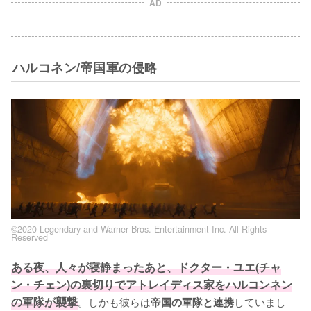
AD
ハルコネン/帝国軍の侵略
©2020 Legendary and Warner Bros. Entertainment Inc. All Rights
Reserved
ある夜、人々が寝静まったあと、ドクター・ユエ(チャ
ン・チェン)の裏切りでアトレイディス家をハルコンネン
の軍隊が襲撃
。しかも彼らは
していまし
帝国の軍隊と連携