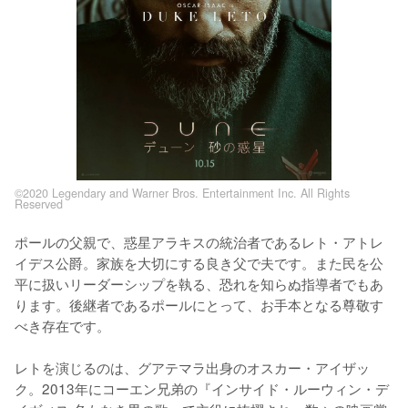
©2020 Legendary and Warner Bros. Entertainment Inc. All Rights
Reserved
ポールの父親で、惑星アラキスの統治者であるレト・アトレ
イデス公爵。家族を大切にする良き父で夫です。また民を公
平に扱いリーダーシップを執る、恐れを知らぬ指導者でもあ
ります。後継者であるポールにとって、お手本となる尊敬す
べき存在です。

レトを演じるのは、グアテマラ出身のオスカー・アイザッ
ク。2013年にコーエン兄弟の『インサイド・ルーウィン・デ