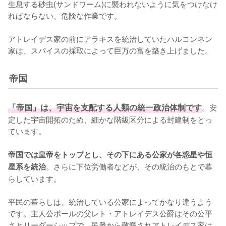
生息する砂虫(サンドワーム)に襲われないように気をつけなけ
ればならない、危険な作業です。

アトレイデス家の前にアラキスを統治していたハルコンネン
帝国
「帝国」は、宇宙を支配する人類の統一政治体制です
。安
定した宇宙開拓のため、細かな階級区分による封建制をとっ
ています。

帝国では皇帝をトップとし、その下にある公家が各惑星や恒
。さらに下位労働者などが、その統治のもとで暮
星系を統治
らしています。

平民の暮らしは、統治している公家によってかなり違うよう
です。主人公ポールの父レト・アトレイデス公爵はその公平
さとリーダーシップで、民衆から敬愛されアトレイデス家は