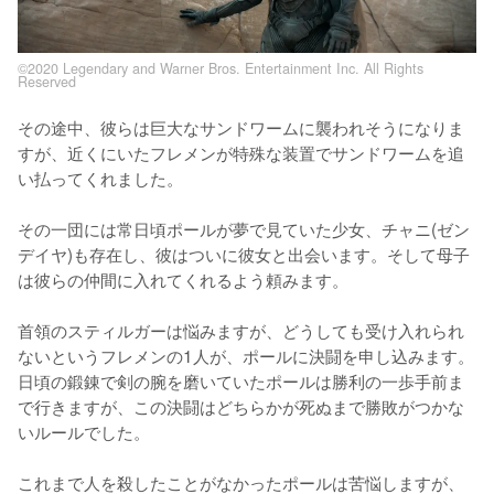
©2020 Legendary and Warner Bros. Entertainment Inc. All Rights
Reserved
その途中、彼らは巨大なサンドワームに襲われそうになりま
すが、近くにいたフレメンが特殊な装置でサンドワームを追
い払ってくれました。

その一団には常日頃ポールが夢で見ていた少女、チャニ(ゼン
デイヤ)も存在し、彼はついに彼女と出会います。そして母子
は彼らの仲間に入れてくれるよう頼みます。

首領のスティルガーは悩みますが、どうしても受け入れられ
ないというフレメンの1人が、ポールに決闘を申し込みます。
日頃の鍛錬で剣の腕を磨いていたポールは勝利の一歩手前ま
で行きますが、この決闘はどちらかが死ぬまで勝敗がつかな
いルールでした。

これまで人を殺したことがなかったポールは苦悩しますが、