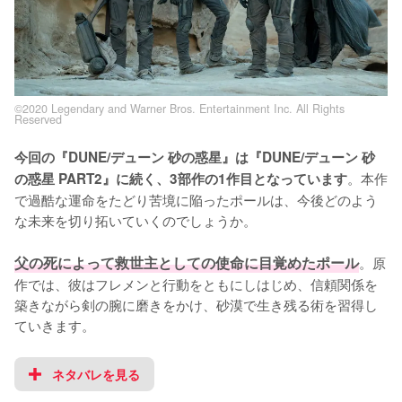
©2020 Legendary and Warner Bros. Entertainment Inc. All Rights
Reserved
今回の『DUNE/デューン 砂の惑星』は『DUNE/デューン 砂
。本作
の惑星 PART2』に続く、3部作の1作目となっています
で過酷な運命をたどり苦境に陥ったポールは、今後どのよう
な未来を切り拓いていくのでしょうか。

父の死によって救世主としての使命に目覚めたポール
。原
作では、彼はフレメンと行動をともにしはじめ、信頼関係を
築きながら剣の腕に磨きをかけ、砂漠で生き残る術を習得し
ていきます。
ネタバレを見る