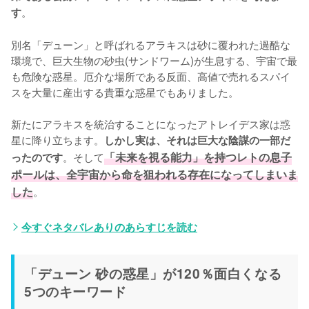
。

す
別名「デューン」と呼ばれるアラキスは砂に覆われた過酷な
環境で、巨大生物の砂虫(サンドワーム)が生息する、宇宙で最
も危険な惑星。厄介な場所である反面、高値で売れるスパイ
スを大量に産出する貴重な惑星でもありました。

新たにアラキスを統治することになったアトレイデス家は惑
星に降り立ちます。
しかし実は、それは巨大な陰謀の一部だ
。そして
「未来を視る能力」を持つレトの息子
ったのです
ポールは、全宇宙から命を狙われる存在になってしまいま
した
。
今すぐネタバレありのあらすじを読む
「デューン 砂の惑星」が120％面白くなる
5つのキーワード