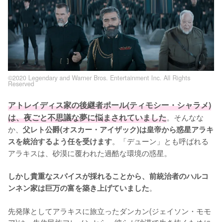
©2020 Legendary and Warner Bros. Entertainment Inc. All Rights
Reserved
アトレイディス家の後継者ポール(ティモシー・シャラメ)
は、夜ごと不思議な夢に悩まされていました
。そんなな
か、
父レト公爵(オスカー・アイザック)は皇帝から惑星アラキ
。「デューン」とも呼ばれる
スを統治するよう任を受けます
アラキスは、砂漠に覆われた過酷な環境の惑星。

しかし貴重なスパイスが採れることから、前統治者のハルコ
。

ンネン家は巨万の富を築き上げていました
先発隊としてアラキスに旅立ったダンカン(ジェイソン・モモ
ア)は、先住民族フレメンから、彼らが砂漠で生き抜くために