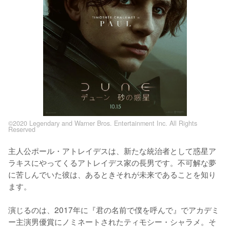
©2020 Legendary and Warner Bros. Entertainment Inc. All Rights
Reserved
主人公ポール・アトレイデスは、新たな統治者として惑星ア
ラキスにやってくるアトレイデス家の長男です。不可解な夢
に苦しんでいた彼は、あるときそれが未来であることを知り
ます。

演じるのは、2017年に『君の名前で僕を呼んで』でアカデミ
ー主演男優賞にノミネートされたティモシー・シャラメ。そ