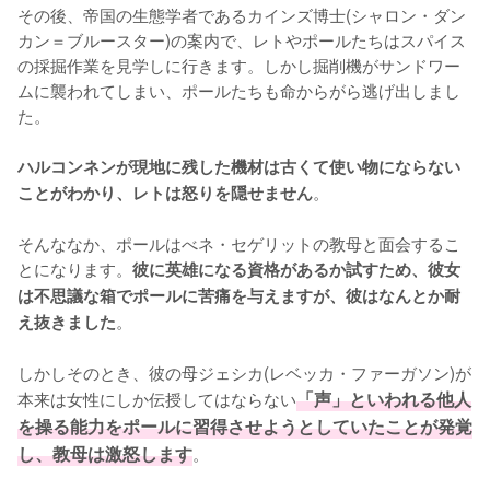
その後、帝国の生態学者であるカインズ博士(シャロン・ダン
カン＝ブルースター)の案内で、レトやポールたちはスパイス
の採掘作業を見学しに行きます。しかし掘削機がサンドワー
ムに襲われてしまい、ポールたちも命からがら逃げ出しまし
た。

ハルコンネンが現地に残した機材は古くて使い物にならない
。

ことがわかり、レトは怒りを隠せません
そんななか、ポールはべネ・セゲリットの教母と面会するこ
とになります。
彼に英雄になる資格があるか試すため、彼女
は不思議な箱でポールに苦痛を与えますが、彼はなんとか耐
。

え抜きました
しかしそのとき、彼の母ジェシカ(レベッカ・ファーガソン)が
本来は女性にしか伝授してはならない
「声」といわれる他人
を操る能力をポールに習得させようとしていたことが発覚
し、教母は激怒します
。