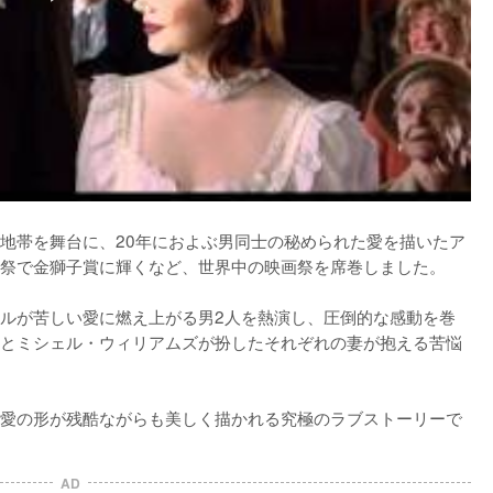
地帯を舞台に、20年におよぶ男同士の秘められた愛を描いたア
祭で金獅子賞に輝くなど、世界中の映画祭を席巻しました。

ルが苦しい愛に燃え上がる男2人を熱演し、圧倒的な感動を巻
とミシェル・ウィリアムズが扮したそれぞれの妻が抱える苦悩
愛の形が残酷ながらも美しく描かれる究極のラブストーリーで
AD