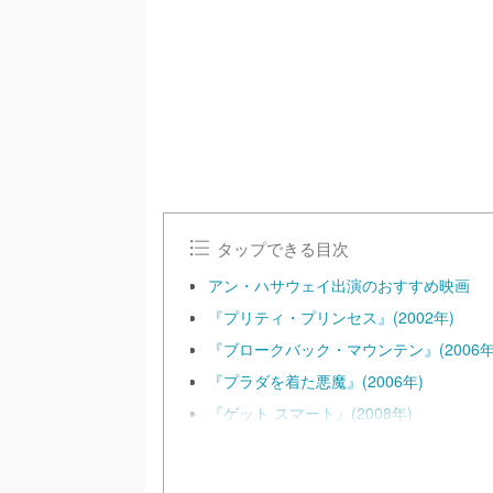
n
m
u
t
e
タップできる目次
アン・ハサウェイ出演のおすすめ映画
『プリティ・プリンセス』(2002年)
『ブロークバック・マウンテン』(2006年
『プラダを着た悪魔』(2006年)
『ゲット スマート』(2008年)