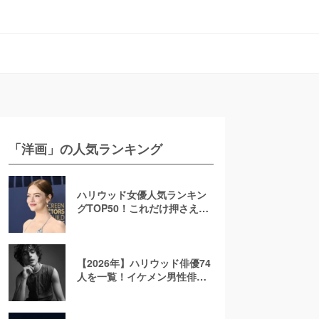
「洋画」の人気ランキング
ハリウッド女優人気ランキン
グTOP50！これだけ押さえれ
ば海外女優通【2026年最新
版】
【2026年】ハリウッド俳優74
人を一覧！イケメン男性俳優
を若手から大御所まで解説！
日本人も紹介