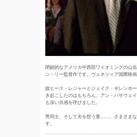
閉鎖的なアメリカ中西部ワイオミングの山岳
ン・リー監督作です。ヴェネツィア国際映画
故ヒース・レジャーとジェイク・ギレンホー
き起こしたのはもちろん、アン・ハサウェイ
も深い共感を呼びました。

男同士、そして夫を想う妻……、さまざまな
す。