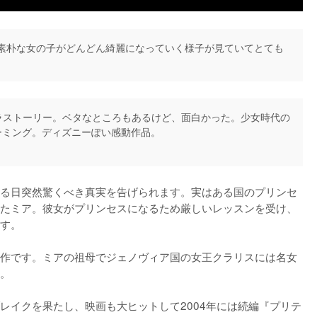
素朴な女の子がどんどん綺麗になっていく様子が見ていてとても
ラストーリー。ベタなところもあるけど、面白かった。少女時代の
ーミング。ディズニーぽい感動作品。
る日突然驚くべき真実を告げられます。実はある国のプリンセ
たミア。彼女がプリンセスになるため厳しいレッスンを受け、
す。

作です。ミアの祖母でジェノヴィア国の女王クラリスには名女
。

レイクを果たし、映画も大ヒットして2004年には続編『プリテ