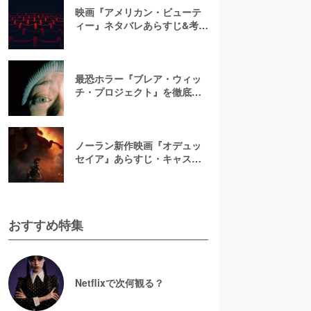
映画『アメリカン・ビューテ
ィー』ネタバレあらすじ&考
察！キャスト一覧からバラの
意味まで徹底解説
最恐ホラー『ブレア・ウィッ
チ・プロジェクト』を徹底紹
介【ネタバレ注意】
ノーラン新作映画『オデュッ
セイア』あらすじ・キャスト
解説！ホメロスの叙事詩を長
編映画史上初のIMAX全編撮影
で映像化
おすすめ特集
Netflixで次何観る？