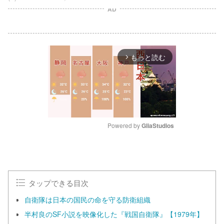
AD
もっと読む
arrow_forward_ios
Powered by 
GliaStudios
M
u
t
e
タップできる目次
自衛隊は日本の国民の命を守る防衛組織
半村良のSF小説を映像化した『戦国自衛隊』【1979年】