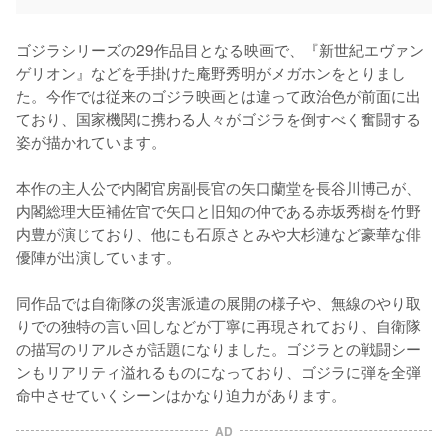
ゴジラシリーズの29作品目となる映画で、『新世紀エヴァン
ゲリオン』などを手掛けた庵野秀明がメガホンをとりまし
た。今作では従来のゴジラ映画とは違って政治色が前面に出
ており、国家機関に携わる人々がゴジラを倒すべく奮闘する
姿が描かれています。

本作の主人公で内閣官房副長官の矢口蘭堂を長谷川博己が、
内閣総理大臣補佐官で矢口と旧知の仲である赤坂秀樹を竹野
内豊が演じており、他にも石原さとみや大杉漣など豪華な俳
優陣が出演しています。

同作品では自衛隊の災害派遣の展開の様子や、無線のやり取
りでの独特の言い回しなどが丁寧に再現されており、自衛隊
の描写のリアルさが話題になりました。ゴジラとの戦闘シー
ンもリアリティ溢れるものになっており、ゴジラに弾を全弾
命中させていくシーンはかなり迫力があります。
AD