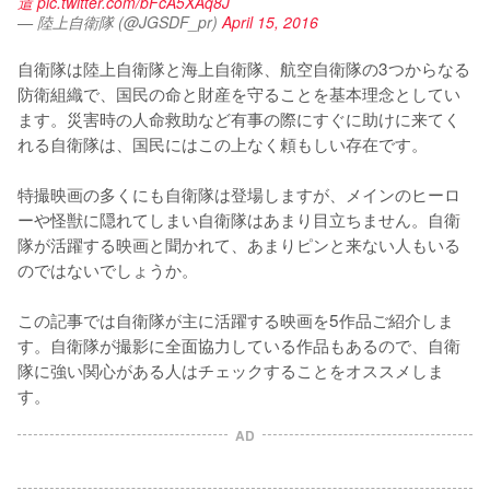
遣
pic.twitter.com/bFcA5XAq8J
— 陸上自衛隊 (@JGSDF_pr)
April 15, 2016
自衛隊は陸上自衛隊と海上自衛隊、航空自衛隊の3つからなる
防衛組織で、国民の命と財産を守ることを基本理念としてい
ます。災害時の人命救助など有事の際にすぐに助けに来てく
れる自衛隊は、国民にはこの上なく頼もしい存在です。

特撮映画の多くにも自衛隊は登場しますが、メインのヒーロ
ーや怪獣に隠れてしまい自衛隊はあまり目立ちません。自衛
隊が活躍する映画と聞かれて、あまりピンと来ない人もいる
のではないでしょうか。

この記事では自衛隊が主に活躍する映画を5作品ご紹介しま
す。自衛隊が撮影に全面協力している作品もあるので、自衛
隊に強い関心がある人はチェックすることをオススメしま
す。
AD