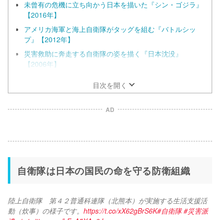
未曾有の危機に立ち向かう日本を描いた『シン・ゴジラ』
【2016年】
アメリカ海軍と海上自衛隊がタッグを組む『バトルシッ
プ』【2012年】
災害救助に奔走する自衛隊の姿を描く『日本沈没』
【2006年】
目次を開く
AD
自衛隊は日本の国民の命を守る防衛組織
陸上自衛隊　第４２普通科連隊（北熊本）が実施する生活支援活
動（炊事）の様子です。
https://t.co/xX62gBrS6K
#自衛隊
#災害派