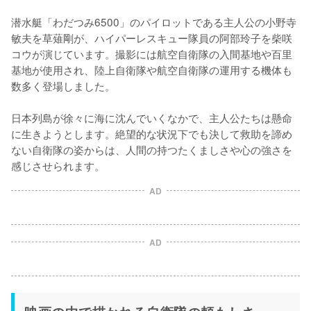
潜水艇「わだつみ6500」のパイロットである主人公の小野寺
敏夫を草薙剛が、ハイパーレスキュー隊員の阿部玲子を柴咲
コウが演じています。撮影には航空自衛隊の入間基地や百里
基地が使用され、陸上自衛隊や航空自衛隊の運用する機体も
数多く登場しました。

日本列島が徐々に海に沈んでいくなかで、主人公たちは懸命
に生きようとします。絶望的な状況下でも決して救助を諦め
ない自衛隊の姿からは、人間の持つたくましさや心の強さを
感じさせられます。
AD
AD