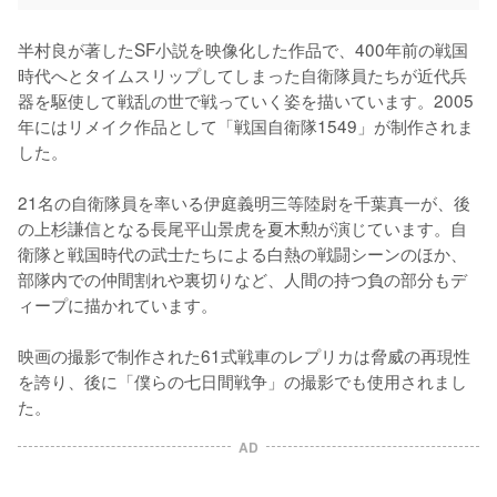
半村良が著したSF小説を映像化した作品で、400年前の戦国
時代へとタイムスリップしてしまった自衛隊員たちが近代兵
器を駆使して戦乱の世で戦っていく姿を描いています。2005
年にはリメイク作品として「戦国自衛隊1549」が制作されま
した。

21名の自衛隊員を率いる伊庭義明三等陸尉を千葉真一が、後
の上杉謙信となる長尾平山景虎を夏木勲が演じています。自
衛隊と戦国時代の武士たちによる白熱の戦闘シーンのほか、
部隊内での仲間割れや裏切りなど、人間の持つ負の部分もデ
ィープに描かれています。

映画の撮影で制作された61式戦車のレプリカは脅威の再現性
を誇り、後に「僕らの七日間戦争」の撮影でも使用されまし
た。
AD