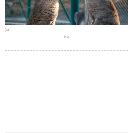
(c)
AD