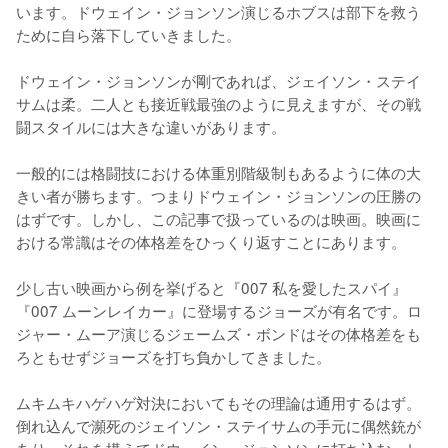
います。ドウェイン・ジョンソン演じるホブスは部下を救う
ために自ら落下していきました。

ドウェイン・ジョンソンが剛であれば、ジェイソン・ステイ
サムは柔。二人とも接近戦最強のように見えますが、その戦
闘スタイルには大きな違いがあります。

一般的には格闘技における体重別階級制もあるように体の大
きい者が勝ちます。つまりドウェイン・ジョンソンの圧勝の
はずです。しかし、この記事で扱っているのは映画。映画に
おける常識はその体格差をひっくり返すことにあります。

少し古い映画から例を挙げると『007 私を愛したスパイ』
『007 ムーンレイカー』に登場するジョーズが有名です。ロ
ジャー・ムーア演じるジェームズ・ボンドはその体格差をも
ろともせずジョーズを打ち負かしてきました。

ムキムキハゲハゲ対決においてもその理論は通用するはず。
倒れ込んで瀕死のジェイソン・ステイサムの手元に偶然銃が