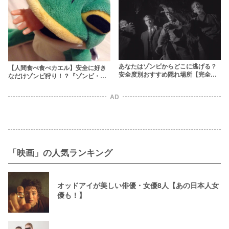
あなたはゾンビからどこに逃げる？
【人間食べ食べカエル】安全に好き
安全度別おすすめ隠れ場所【完全保
なだけゾンビ狩り！？『ゾンビ・サ
存版】
ファリパーク』が開園！！
AD
「映画」の人気ランキング
オッドアイが美しい俳優・女優8人【あの日本人女
優も！】