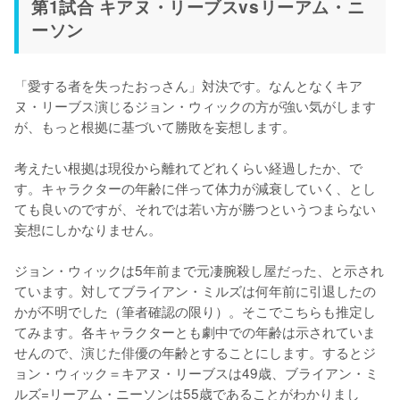
第1試合 キアヌ・リーブスvsリーアム・ニ
ーソン
「愛する者を失ったおっさん」対決です。なんとなくキア
ヌ・リーブス演じるジョン・ウィックの方が強い気がします
が、もっと根拠に基づいて勝敗を妄想します。

考えたい根拠は現役から離れてどれくらい経過したか、で
す。キャラクターの年齢に伴って体力が減衰していく、とし
ても良いのですが、それでは若い方が勝つというつまらない
妄想にしかなりません。

ジョン・ウィックは5年前まで元凄腕殺し屋だった、と示され
ています。対してブライアン・ミルズは何年前に引退したの
かが不明でした（筆者確認の限り）。そこでこちらも推定し
てみます。各キャラクターとも劇中での年齢は示されていま
せんので、演じた俳優の年齢とすることにします。するとジ
ョン・ウィック＝キアヌ・リーブスは49歳、ブライアン・ミ
ルズ=リーアム・ニーソンは55歳であることがわかりまし