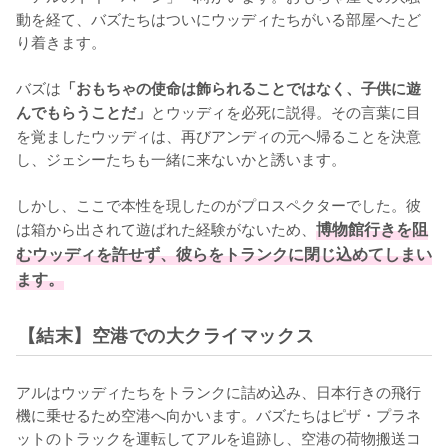
動を経て、バズたちはついにウッディたちがいる部屋へたど
り着きます。

バズは
「おもちゃの使命は飾られることではなく、子供に遊
とウッディを必死に説得。その言葉に目
んでもらうことだ」
を覚ましたウッディは、再びアンディの元へ帰ることを決意
し、ジェシーたちも一緒に来ないかと誘います。

しかし、ここで本性を現したのがプロスペクターでした。彼
は箱から出されて遊ばれた経験がないため、
博物館行きを阻
むウッディを許せず、彼らをトランクに閉じ込めてしまい
ます。
【結末】空港での大クライマックス
アルはウッディたちをトランクに詰め込み、日本行きの飛行
機に乗せるため空港へ向かいます。バズたちはピザ・プラネ
ットのトラックを運転してアルを追跡し、空港の荷物搬送コ