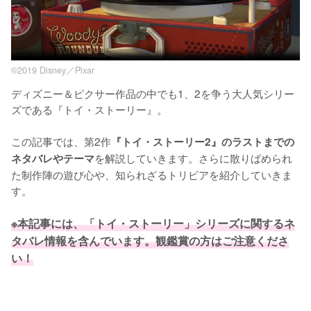
©2019 Disney／Pixar
ディズニー＆ピクサー作品の中でも1、2を争う大人気シリー
ズである『トイ・ストーリー』。

この記事では、第2作
『トイ・ストーリー2』のラストまでの
を解説していきます。さらに散りばめられ
ネタバレやテーマ
た制作陣の遊び心や、知られざるトリビアを紹介していきま
す。

※本記事には、「トイ・ストーリー」シリーズに関するネ
タバレ情報を含んでいます。観鑑賞の方はご注意くださ
い！
L
o
/
U
a