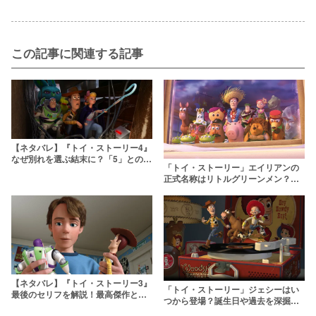
この記事に関連する記事
【ネタバレ】『トイ・ストーリー4』
なぜ別れを選ぶ結末に？「5」とのつ
「トイ・ストーリー」エイリアンの
ながりやテーマも考察
正式名称はリトルグリーンメン？セ
リフや魅力を深掘り
【ネタバレ】『トイ・ストーリー3』
「トイ・ストーリー」ジェシーはい
最後のセリフを解説！最高傑作と言
つから登場？誕生日や過去を深掘
われる理由とは？トトロやシドも登
り！恋人は誰