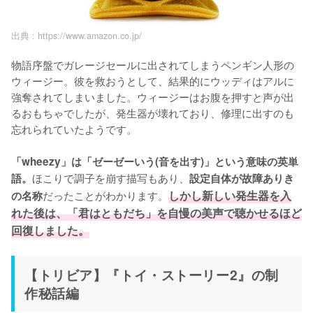
出典 :
https://www.amazon.co.jp/
物語序盤でガレージセールに出されてしまうペンギン人形の
ウィージー。彼を救おうとして、結果的にウッディはアルに
強奪されてしまいました。ウィージーはお腹を押すと声が出
るおもちゃでしたが、発生器が壊れており、修理に出すのも
忘れられていたようです。

「wheezy」は「ゼーゼーいう(音を出す)」という意味の英単
ほこりで調子を崩す描写もあり、
語。
設定自体が故障ありき
だったことがわかります。
しかし新しい発生器を入
の名称
れた後は、「君はともだち」を自慢の美声で聴かせるほど
回復しました。
【トリビア】『トイ・ストーリー2』の制
作秘話編