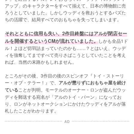
アップ」のキャラクターをすべて揃えて、日本の博物館に売
ろうとしていました。しかしウッディを救おうとするバズた
ちの活躍で、結局すべてのおもちゃを失ってしまいます。

それとともに信用も失い、2作目終盤にはアルが閉店セー
ルを開催するというCMが流れていました。
しかも全品1ド
ル！よほど切羽詰まっていたのかも……？とはいえ、ウッデ
ィを強奪してまですべて売りさばこうとしていたことを考え
れば、当然の末路かもしれません。

ところがその後、3作目の後のスピンオフ『トイ・ストーリ
ー・オブ・テラー！』で、
アルが懲りずにおもちゃ屋を続け
ことが判明。モーテルのオーナー・ロンが盗んだウッ
ている
ディを郵送する宛名が「アルのトイ・バーン」になってお
り、ロンがネットオークションにかけたウッディをアルが落
札したことがわかります。
AD