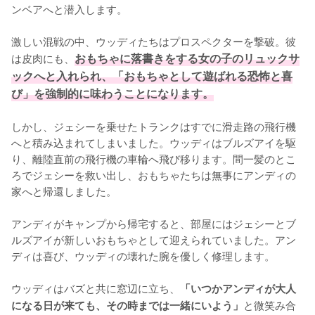
ンベアへと潜入します。

激しい混戦の中、ウッディたちはプロスペクターを撃破。彼
は皮肉にも、
おもちゃに落書きをする女の子のリュックサ
ックへと入れられ、「おもちゃとして遊ばれる恐怖と喜
び」を強制的に味わうことになります。
しかし、ジェシーを乗せたトランクはすでに滑走路の飛行機
へと積み込まれてしまいました。ウッディはブルズアイを駆
り、離陸直前の飛行機の車輪へ飛び移ります。間一髪のとこ
ろでジェシーを救い出し、おもちゃたちは無事にアンディの
家へと帰還しました。

アンディがキャンプから帰宅すると、部屋にはジェシーとブ
ルズアイが新しいおもちゃとして迎えられていました。アン
ディは喜び、ウッディの壊れた腕を優しく修理します。

ウッディはバズと共に窓辺に立ち、
「いつかアンディが大人
と微笑み合
になる日が来ても、その時までは一緒にいよう」