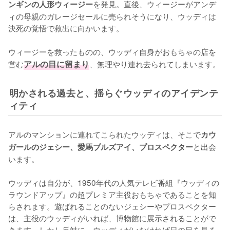
を発見。直後、ウィージーがアンデ
ンギンの人形ウィージー
ィの母親のガレージセールに売られそうになり、ウッディは
決死の覚悟で救出に向かいます。

ウィージーを救ったものの、ウッディ自身がおもちゃの店を
営む
アルの目に留まり
、無理やり連れ去られてしまいます。
明かされる過去と、揺らぐウッディのアイデンテ
ィティ
アルのマンションに連れてこられたウッディは、そこで
カウ
と出会
ガールのジェシー、愛馬ブルズアイ、プロスペクター
います。

ウッディは自分が、1950年代の人気テレビ番組『ウッディの
ラウンドアップ』の超プレミア主役おもちゃであることを知
らされます。遊ばれることのないジェシーやプロスペクター
は、主役のウッディがいれば、博物館に展示されることがで
きます。しかし反対に、ウッディがいなければ日の目を見る