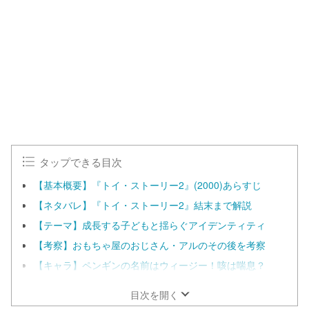
n
d
m
e
u
d
t
:
e
1
0
0
.
0
0
%
タップできる目次
【基本概要】『トイ・ストーリー2』(2000)あらすじ
【ネタバレ】『トイ・ストーリー2』結末まで解説
【テーマ】成長する子どもと揺らぐアイデンティティ
【考察】おもちゃ屋のおじさん・アルのその後を考察
【キャラ】ペンギンの名前はウィージー！咳は喘息？
目次を開く