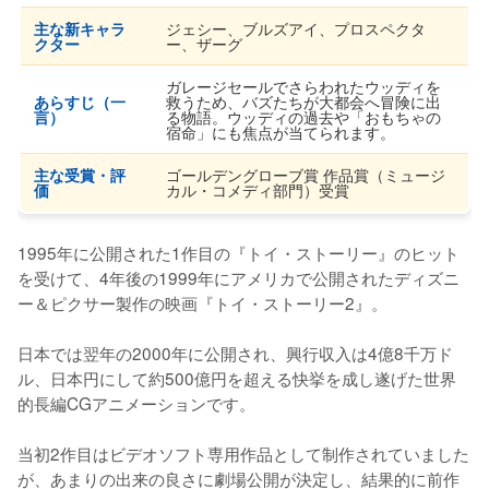
主な新キャラ
ジェシー、ブルズアイ、プロスペクタ
クター
ー、ザーグ
ガレージセールでさらわれたウッディを
あらすじ（一
救うため、バズたちが大都会へ冒険に出
言）
る物語。ウッディの過去や「おもちゃの
宿命」にも焦点が当てられます。
主な受賞・評
ゴールデングローブ賞 作品賞（ミュージ
価
カル・コメディ部門）受賞
1995年に公開された1作目の『トイ・ストーリー』のヒット
を受けて、4年後の1999年にアメリカで公開されたディズニ
ー＆ピクサー製作の映画『トイ・ストーリー2』。

日本では翌年の2000年に公開され、興行収入は4億8千万ド
ル、日本円にして約500億円を超える快挙を成し遂げた世界
的長編CGアニメーションです。

当初2作目はビデオソフト専用作品として制作されていました
が、あまりの出来の良さに劇場公開が決定し、結果的に前作