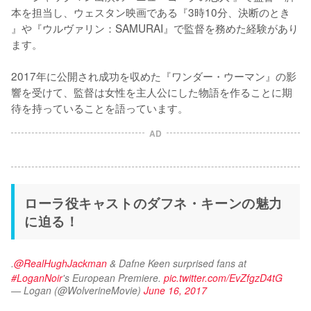
本を担当し、ウェスタン映画である『3時10分、決断のとき 
』や『ウルヴァリン：SAMURAI』で監督を務めた経験があり
ます。

2017年に公開され成功を収めた『ワンダー・ウーマン』の影
響を受けて、監督は女性を主人公にした物語を作ることに期
AD
ローラ役キャストのダフネ・キーンの魅力
に迫る！
.
@RealHughJackman
 & Dafne Keen surprised fans at 
#LoganNoir
's European Premiere. 
pic.twitter.com/EvZfgzD4tG
— Logan (@WolverineMovie)
June 16, 2017