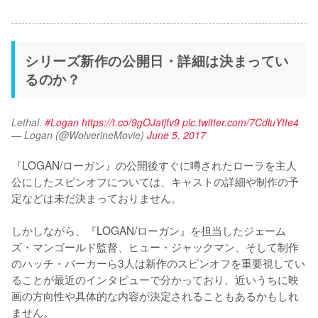
シリーズ新作の公開日・詳細は決まってい
るのか？
Lethal. 
#Logan
https://t.co/9gOJatjfv9
pic.twitter.com/7CdluYtte4
— Logan (@WolverineMovie)
June 5, 2017
『LOGAN/ローガン』の公開後すぐに噂されたローラを主人
公にしたスピンオフについては、キャストの詳細や制作の予
定などは未だ決まっておりません。

しかしながら、『LOGAN/ローガン』を担当したジェーム
ズ・マンゴールド監督、ヒュー・ジャックマン、そして制作
のハッチ・パーカーら3人は新作のスピンオフを重要視してい
ることが最近のインタビューで分かっており、近いうちに映
画の方向性や具体的な内容が決定されることもあるかもしれ
ません。
