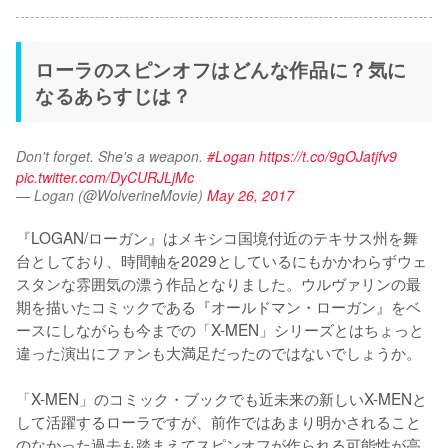
ローラのスピンオフはどんな作品に？気に
なるあらすじは？
Don't forget. She's a weapon. 
#Logan
https://t.co/9gOJatjfv9
pic.twitter.com/DyCURJLjMc
— Logan (@WolverineMovie)
May 26, 2017
『LOGAN/ローガン』はメキシコ国境付近のテキサス州を舞
台としており、時間軸を2029としているにもかかわらずウェ
スタンな雰囲気の漂う作品となりました。ウルヴァリンの最
期を描いたコミックである『オールドマン・ローガン』をベ
ースにしながらも今までの「X-MEN」シリーズとはちょっと
違った演出にファンも大満足だったのではないでしょうか。

「X-MEN」のコミック・ブックでも近未来の新しいX-MENと
して活躍するローラですが、前作ではあまり明かされること
のなかった過去も踏まえてスピンオフが作られる可能性が高