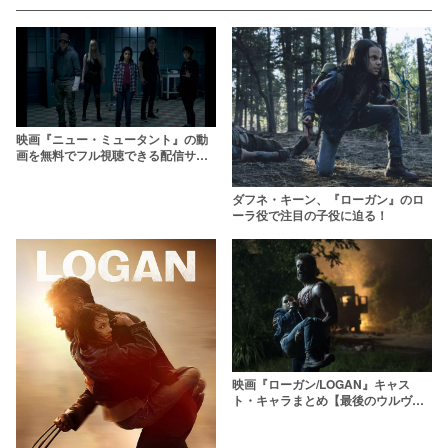
映画『ニュー・ミュータント』の動
画を無料でフル視聴できる配信サー
ビスは？ブルーレイも3月に発売決
定！
ダフネ・キーン、『ローガン』のロ
ーラ役で注目の子役に迫る！
映画『ローガン/LOGAN』キャス
ト・キャラまとめ【最後のウルヴァ
リン単独作】