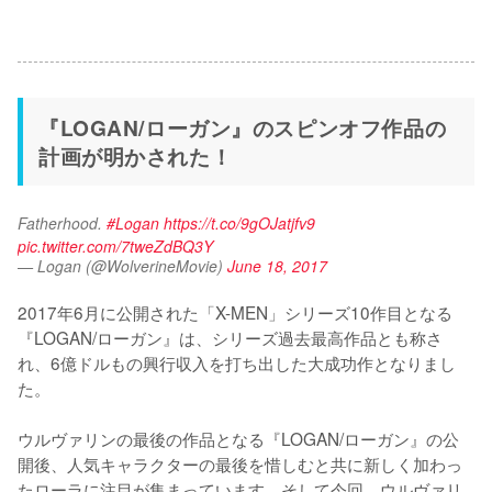
『LOGAN/ローガン』のスピンオフ作品の
計画が明かされた！
Fatherhood. 
#Logan
https://t.co/9gOJatjfv9
pic.twitter.com/7tweZdBQ3Y
— Logan (@WolverineMovie)
June 18, 2017
2017年6月に公開された「X-MEN」シリーズ10作目となる
『LOGAN/ローガン』は、シリーズ過去最高作品とも称さ
れ、6億ドルもの興行収入を打ち出した大成功作となりまし
た。

ウルヴァリンの最後の作品となる『LOGAN/ローガン』の公
開後、人気キャラクターの最後を惜しむと共に新しく加わっ
たローラに注目が集まっています。そして今回、ウルヴァリ