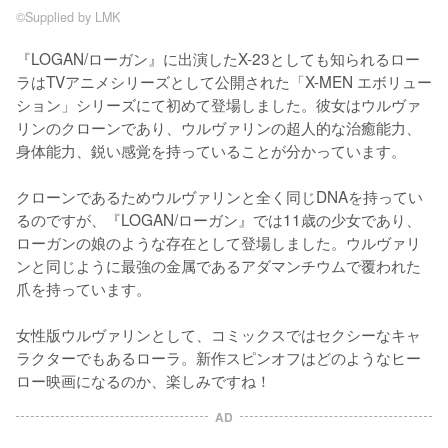
©︎Supplied by LMK
『LOGAN/ローガン』に出演したX-23としても知られるロー
ラはTVアニメシリーズとして公開された「X-MEN エボリュー
ション」シリーズにて初めて登場しました。彼女はウルヴァ
リンのクローンであり、ウルヴァリンの超人的な治癒能力、
身体能力、鋭い感覚を持っていることが分かっています。

クローンであるためウルヴァリンと全く同じDNAを持ってい
るのですが、『LOGAN/ローガン』では11歳の少女であり、
ローガンの娘のような存在として登場しました。ウルヴァリ
ンと同じように最強の金属であるアダマンチウムで覆われた
爪を持っています。

女性版ウルヴァリンとして、コミックスではセクシーなキャ
ラクターでもあるローラ。新作スピンオフはどのようなヒー
ロー映画になるのか、楽しみですね！
AD