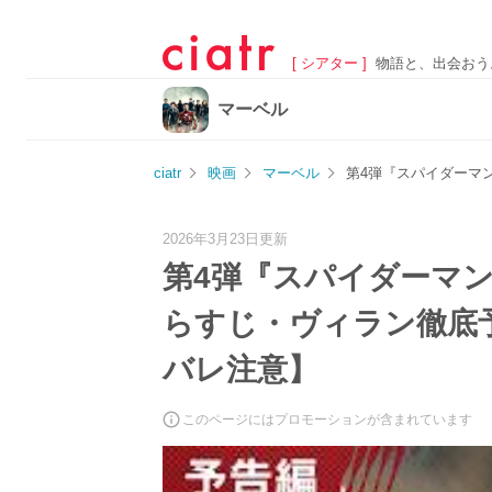
[ シアター ]
物語と、出会おう
マーベル
ciatr
映画
マーベル
第4弾『スパイダーマ
2026年3月23日更新
第4弾『スパイダーマ
らすじ・ヴィラン徹底予
バレ注意】
このページにはプロモーションが含まれています