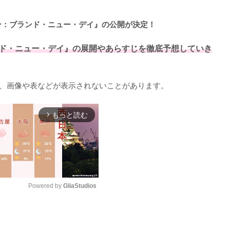
マン：ブランド・ニュー・デイ』の公開が決定！
ド・ニュー・デイ』の展開やあらすじを徹底予想していき
くと、画像や表などが表示されないことがあります。
もっと読む
arrow_forward_ios
Powered by 
GliaStudios
M
u