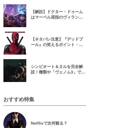
考察【マーベル/MCU】
【解説】ドクター・ドゥーム
はマーベル屈指のヴィラン！
強さ・過去・性格は？
【ネタバレ注意】『デッドプ
ール』の笑えるポイント・台
詞15選
シンビオート＆ヌルを完全解
説！種類や「ヴェノム3」で初
登場した創造主の強さに迫る
【マーベル】
おすすめ特集
Netflixで次何観る？