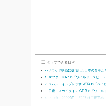
/
U
n
m
u
t
e
タップできる目次
ハリウッド映画に登場した日本の名車た
1. マツダ・RX-7 in『ワイルド・スピー
2. スバル・インプレッサ WRX in『ベ
3. 日産・スカイライン GT-R in『ワイ
4. トヨタ・2000GT in『007 は二度死ぬ