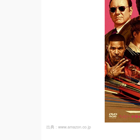
出典 :
www.amazon.co.jp