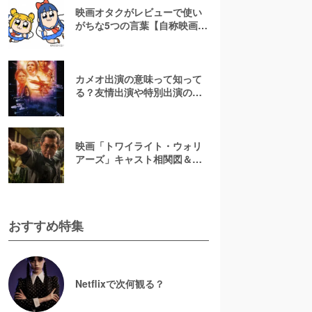
映画オタクがレビューで使い
がちな5つの言葉【自称映画オ
タクが解説】
カメオ出演の意味って知って
る？友情出演や特別出演の違
いとともに解説してみた
映画「トワイライト・ウォリ
アーズ」キャスト相関図＆登
場人物一覧！【決戦！九龍城
砦】
おすすめ特集
Netflixで次何観る？