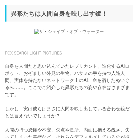
異形たちは人間自身を映し出す鏡！
FOX SEARCHLIGHT PICTURES
自身を人間だと思い込んでいたレプリカント、進化するAIロ
ボット、おぞましい外見の生物、ハサミの手を持つ人造人
間、実体を持たないネットワーク上のAI、命を宿したぬいぐ
るみ……。ここでご紹介した異形たちの姿や存在はさまざま
です。

しかし、実は彼らはまさに人間を映し出している合わせ鏡だ
とは言えないでしょうか？

人間の持つ恐怖や不安、欠点や長所、内面に抱える醜さ、失
ってしまった美徳など、それらをデフォルメしているのが彼