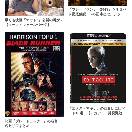
『ブレードランナー2049』をネタバ
レ徹底解説！Kの正体とは、デッカ
ードはレプリカントだった！？【レ
早くも映画『テッド3』公開の噂が？
ビュー】
【マーク・ウォールバーグ】
『エクス・マキナ』の面白いエピソ
ード15選！【アカデミー賞視覚効果
賞】
映画『ブレードランナー』の名言・
名セリフまとめ