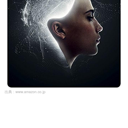
出典 :
www.amazon.co.jp