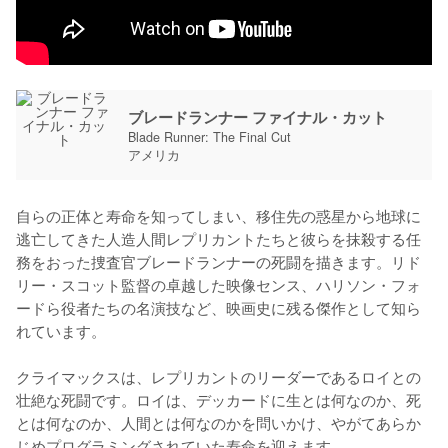
ブレードランナー ファイナル・カット
Blade Runner: The Final Cut
アメリカ
自らの正体と寿命を知ってしまい、移住先の惑星から地球に
逃亡してきた人造人間レプリカントたちと彼らを抹殺する任
務をおった捜査官ブレードランナーの死闘を描きます。リド
リー・スコット監督の卓越した映像センス、ハリソン・フォ
ードら役者たちの名演技など、映画史に残る傑作として知ら
れています。

クライマックスは、レプリカントのリーダーであるロイとの
壮絶な死闘です。ロイは、デッカードに生とは何なのか、死
とは何なのか、人間とは何なのかを問いかけ、やがてあらか
じめプログラミングされていた寿命を迎えます。
