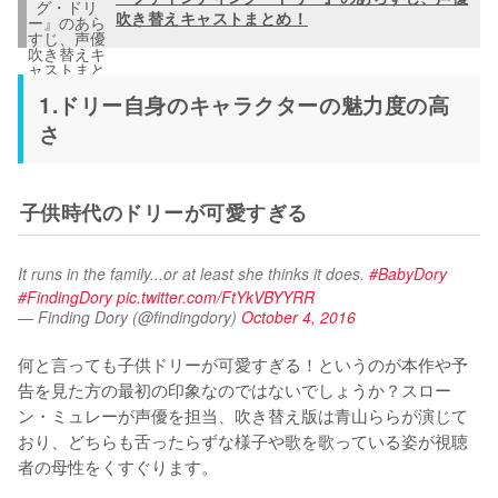
吹き替えキャストまとめ！
1.ドリー自身のキャラクターの魅力度の高
さ
子供時代のドリーが可愛すぎる
It runs in the family...or at least she thinks it does. 
#BabyDory
#FindingDory
pic.twitter.com/FtYkVBYYRR
— Finding Dory (@findingdory)
October 4, 2016
何と言っても子供ドリーが可愛すぎる！というのが本作や予
告を見た方の最初の印象なのではないでしょうか？スロー
ン・ミュレーが声優を担当、吹き替え版は青山ららが演じて
おり、どちらも舌ったらずな様子や歌を歌っている姿が視聴
者の母性をくすぐります。
