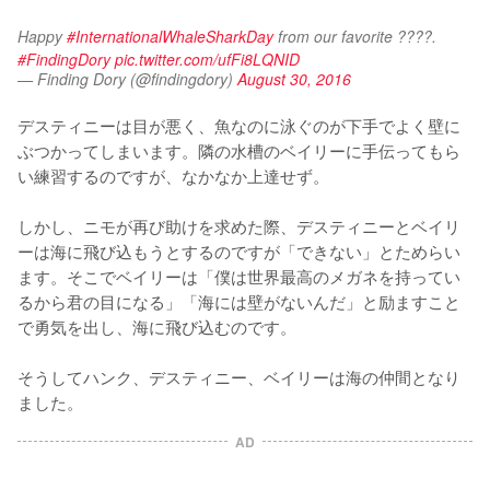
Happy 
#InternationalWhaleSharkDay
 from our favorite ????. 
#FindingDory
pic.twitter.com/ufFi8LQNID
— Finding Dory (@findingdory)
August 30, 2016
デスティニーは目が悪く、魚なのに泳ぐのが下手でよく壁に
ぶつかってしまいます。隣の水槽のベイリーに手伝ってもら
い練習するのですが、なかなか上達せず。

しかし、ニモが再び助けを求めた際、デスティニーとベイリ
ーは海に飛び込もうとするのですが「できない」とためらい
ます。そこでベイリーは「僕は世界最高のメガネを持ってい
るから君の目になる」「海には壁がないんだ」と励ますこと
で勇気を出し、海に飛び込むのです。

そうしてハンク、デスティニー、ベイリーは海の仲間となり
ました。
AD