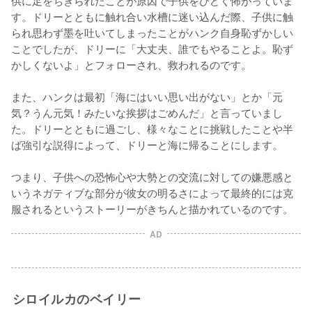
供に足をちぎられたことが原因で子供をひどく怖がっていま
す。ドリーとともに触れ合い水槽に迷い込んだ際、子供に触
られ思わず墨を吐いてしまったことがハンク自身恥ずかしい
ことでしたが、ドリーに「大丈夫、誰でもやることよ。恥ず
かしくないよ」とフォローされ、救われるのです。

また、ハンクは最初「海にはいい思い出がない」とか「元
気？うん元気！みたいな挨拶はごめんだ」と言っていまし
た。ドリーとともに過ごし、様々なことに挑戦したことや半
ば強引な説得によって、ドリーと海に帰ることにします。

つまり、子供への恐怖心や大勢との交流に対しての嫌悪感と
いうネガティブな部分が彼女の明るさによって最終的には克
服されるというストーリーがきちんと描かれているのです。
AD
シロイルカのベイリー