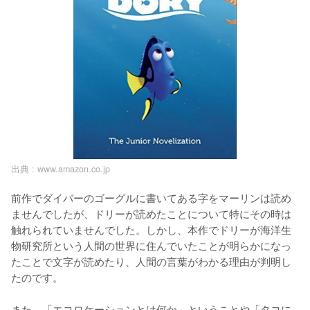
出典 :
www.amazon.co.jp
前作でダイバーのゴーグルに書いてある字をマーリンは読め
ませんでしたが、ドリーが読めたことについて特にその時は
触れられていませんでした。しかし、本作でドリーが海洋生
物研究所という人間の世界に住んでいたことが明らかになっ
たことで文字が読めたり、人間の言葉がわかる理由が判明し
たのです。

また、「エコロケーションとは何か」ということや「タコに