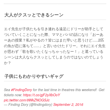
大人がクスッとできるシーン
エイ先生が子供たちを引き連れる遠足にドリーが助手として
ついていくことになった際、ママとパパの話になり「おーあ
ーあの授業？私がやるの？皆にはまだ早いと思うけど......2匹
の魚が恋に落ちて......」と言いかけたドリー。それにエイ先生
が思わず「歌を歌いたくなっちゃったなー！」と遮っている
シーンは大人ならクスッとしてしまうのではないのでしょう
か？
子供にもわかりやすいギャグ
Sea 
#FindingDory
 for the last time in theatres this weekend!  Get 
tickets now: 
https://t.co/gjF2yXbOoY
pic.twitter.com/8WkZNOGSJc
— Finding Dory (@findingdory)
September 2, 2016