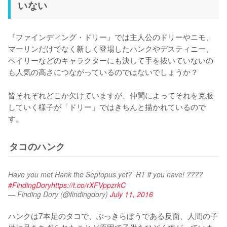
いない
『ファインディング・ドリー』では主人公のドリーやニモ、
マーリンだけでなく新しく登場したハンクやデスティニー、
ベイリーなどのキャラクターにも決して手を抜いていないの
も人気の高さにつながっているのではないでしょうか？

皆それぞれどこか欠けていますが、仲間によってそれを克服
していく様子が「ドリー」ではきちんと描かれているので
す。
タコのハンク
Have you met Hank the Septopus yet?  RT if you have! ????  
#FindingDory
https://t.co/rXFVppzrkC
— Finding Dory (@findingdory)
July 11, 2016
ハンクは7本足のタコで、ぶっきらぼうである反面、人間の子