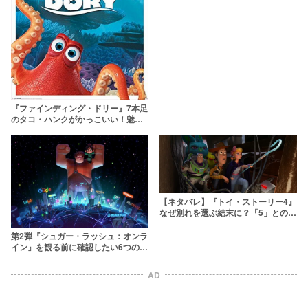
『ファインディング・ドリー』7本足
のタコ・ハンクがかっこいい！魅力
を解説
【ネタバレ】『トイ・ストーリー4』
なぜ別れを選ぶ結末に？「5」とのつ
ながりやテーマも考察
第2弾『シュガー・ラッシュ：オンラ
イン』を観る前に確認したい6つのこ
と
AD