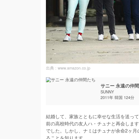
出典 :
www.amazon.co.jp
サニー 永遠の仲
SUNNY
2011年 韓国 124分
結婚して、家族とともに幸せな生活を送って
前の高校時代の友人ハ・チュナと再会します
でした。しかし、ナミはチュナが余命2ヶ月
ることを知ります。
