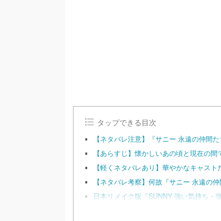
/
U
n
m
u
t
e
タップできる目次
【ネタバレ注意】『サニー 永遠の仲間
【あらすじ】懐かしいあの頃と現在の間
【軽くネタバレあり】華やかなキャスト
【ネタバレ考察】何故『サニー 永遠の仲
日本リメイク版『SUNNY 強い気持ち・強