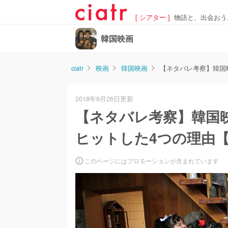
[ シアター ]
物語と、出会おう
韓国映画
ciatr
映画
韓国映画
【ネタバレ考察】韓国
2018年9月26日更新
【ネタバレ考察】韓国
ヒットした4つの理由
このページにはプロモーションが含まれています