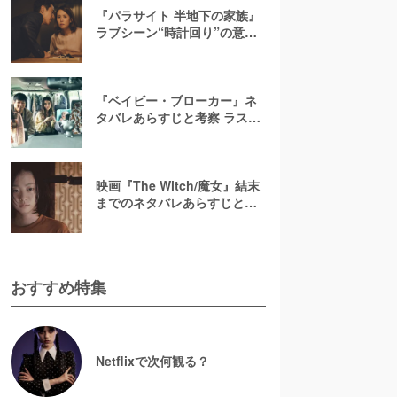
『パラサイト 半地下の家族』
ラブシーン“時計回り”の意味
とは？気まずいシーンから見
えてくる映画のメッセージ
『ベイビー・ブローカー』ネ
タバレあらすじと考察 ラスト
シーンのニュースが意味する
サンヒョンの物語を解説
映画『The Witch/魔女』結末
までのネタバレあらすじと感
想考察！最後の“お姉さん”は
誰？ラストの意味とは
おすすめ特集
Netflixで次何観る？