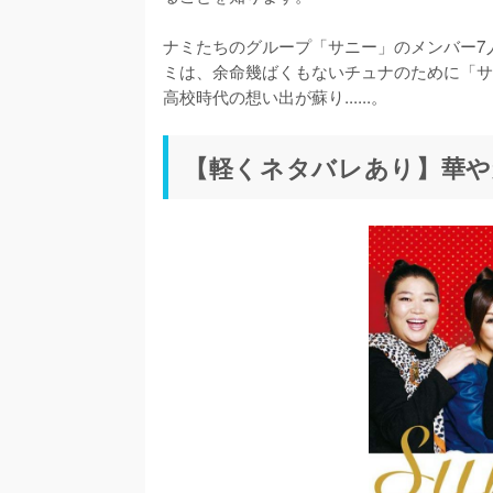
ナミたちのグループ「サニー」のメンバー7
ミは、余命幾ばくもないチュナのために「サ
高校時代の想い出が蘇り......。
【軽くネタバレあり】華