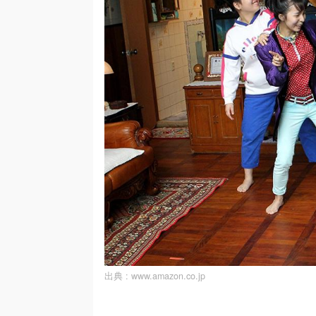
出典 :
www.amazon.co.jp