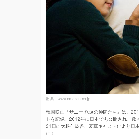
出典 :
www.amazon.co.jp
韓国映画『サニー 永遠の仲間たち』は、20
トを記録。2012年に日本でも公開され、数
31日に大根仁監督、豪華キャストにより日本
に！
