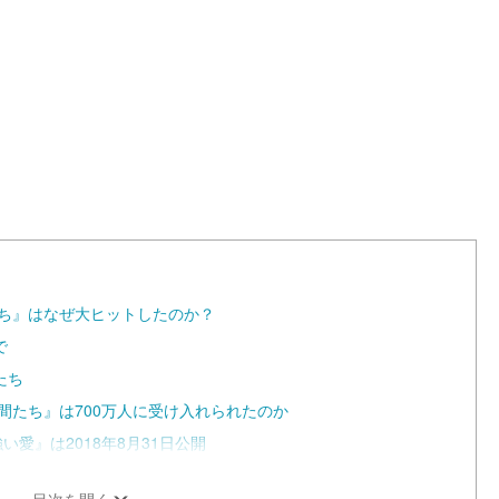
L
o
a
d
e
d
:
1
0
0
.
0
0
%
たち』はなぜ大ヒットしたのか？
で
たち
間たち』は700万人に受け入れられたのか
い愛』は2018年8月31日公開
目次を開く