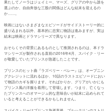
果たしてノーラはジェイミー、マーズ、グリアの中から誰を
選ぶのか、自由奔放な三股の関係はどんな結末を迎えるの
か……。

映画にはないさまざまなエピソードがサイドストーリー的に
盛り込まれる以外、基本的に忠実に物語は進みますが、実は
結末は映画とドラマシリーズで異なります。

おそらくその背景にあるものとして推測されるのは、本ドラ
マシリーズが製作される直前の2016年4月、スパイク・リー
が敬愛していたプリンスが急逝したことです。

プリンスのヒット曲『ラズベリー・ベレー』は、オープニン
グクレジットに流れるほか、10話のラストエピソードにおい
て物語のカギを握ります。そればかりか、グリアがいかにも
プリンス風の洋服を着用して登場します。つまり、亡くなっ
たプリンスへのオマージュ的な意味合いが結末に込められて
いると考えることができるかもしれません。

スパイク・リーはプリンス急逝直後、ブルックリンのストリ