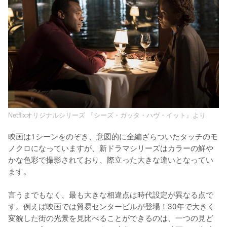
Netflixオリジナルシリーズ 『シーズ・ガッタ・ハヴ・イット』より
映画は1シーンをのぞき、意図的に全編ざらついたタッチのモ
ノクロになっていますが、新ドラマシリーズはカラーの鮮や
かな色彩で撮影されており、際立った大きな違いとなってい
ます。

言うまでもなく、最も大きな相違点は時代設定が異なる点で
す。例えば映画では貿易センタービルが登場！30年で大きく
変貌した街の光景を見比べることができるのは、一つの見ど