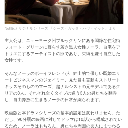
Netflixオリジナルシリーズ 『シーズ・ガッタ・ハヴ・イット』より
主人公は、ニューヨーク州ブルックリンにある閑静な住宅街
フォート・グリーンに暮らす若き黒人女性ノーラ。自宅をア
トリエにするアーティストの卵であり、束縛を嫌う自立した
女性です。

そんなノーラのボーイフレンドが、紳士的で優しい既婚エリ
ートビジネスマンのジェイミー、見た目も言動もストリート
キッズそのもののマーズ、超ナルシストの元モデルであるグ
リアの3人。それぞれ全くタイプの違う3人の男たちを翻弄
し、自由奔放に生きるノーラの日常が綴られます。

映画版と本ドラマシリーズの基本的設定は変わりません。た
だし、90分弱の映画に対してドラマは10話から構成されてい
るため、ノーラはもちろん、男たちや周囲の友人にまつわる