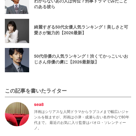
わからないあの人は何位？刑事ドラマでみたこと
のある彼ら
綺麗すぎる50代女優人気ランキング！美しさと可
愛さが魅力的【2026最新】
50代俳優の人気ランキング！渋くてかっこいいお
じさん俳優の虜に【2026最新版】
この記事を書いたライター
sea8
洋画はシリアスな人間ドラマからラブコメまで幅広いジャ
ンルを観ますが、邦画は小津・成瀬ら古い名作中心で80年
代まで。 最近のお気に入り監督はパオロ・ソレンティー
ノ。