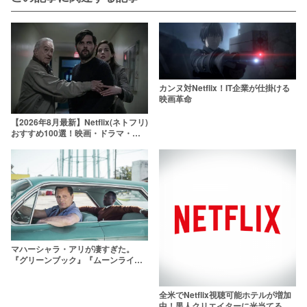
カンヌ対Netflix！IT企業が仕掛ける
映画革命
【2026年8月最新】Netflix(ネトフリ)
おすすめ100選！映画・ドラマ・ア
ニメの人気ランキング
マハーシャラ・アリが凄すぎた。
『グリーンブック』『ムーンライ
ト』で最高の演技を披露した黒人演
技派俳優を紹介
全米でNetflix視聴可能ホテルが増加
中！黒人クリエイターに光当てる映