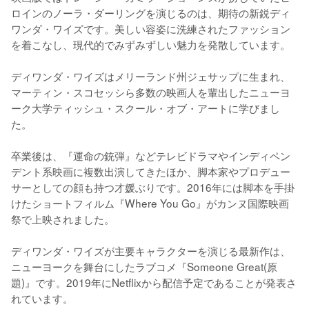
ロインのノーラ・ダーリングを演じるのは、期待の新鋭ディ
ワンダ・ワイズです。美しい容姿に洗練されたファッション
を着こなし、現代的でみずみずしい魅力を発散しています。

ディワンダ・ワイズはメリーランド州ジェサップに生まれ、
マーティン・スコセッシら多数の映画人を輩出したニューヨ
ーク大学ティッシュ・スクール・オブ・アートに学びまし
た。

卒業後は、『運命の銃弾』などテレビドラマやインディペン
デント系映画に複数出演してきたほか、脚本家やプロデュー
サーとしての顔も持つ才媛ぶりです。2016年には脚本を手掛
けたショートフィルム『Where You Go』がカンヌ国際映画
祭で上映されました。

ディワンダ・ワイズが主要キャラクターを演じる最新作は、
ニューヨークを舞台にしたラブコメ『Someone Great(原
題)』です。2019年にNetflixから配信予定であることが発表さ
れています。
