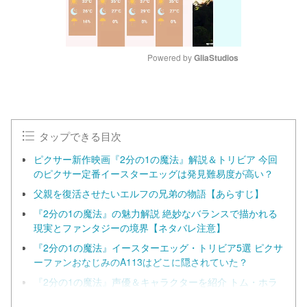
Powered by 
GliaStudios
M
u
t
e
タップできる目次
ピクサー新作映画『2分の1の魔法』解説＆トリビア 今回
のピクサー定番イースターエッグは発見難易度が高い？
父親を復活させたいエルフの兄弟の物語【あらすじ】
『2分の1の魔法』の魅力解説 絶妙なバランスで描かれる
現実とファンタジーの境界【ネタバレ注意】
『2分の1の魔法』イースターエッグ・トリビア5選 ピクサ
ーファンおなじみのA113はどこに隠されていた？
『2分の1の魔法』声優＆キャラクターを紹介 トム・ホラ
ンド×クリス・プラットの豪華キャストが共演