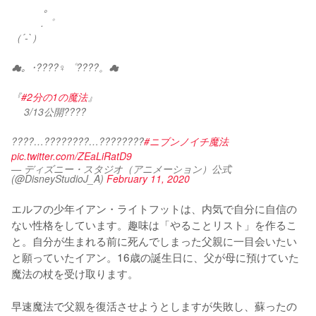
　　　 ｡
　　　.゜
（´-`）
☁。･????♀️゜????。☁
『
#2分の1の魔法
』
　 3/13公開????
????…????????…????????
#ニブンノイチ魔法
pic.twitter.com/ZEaLiRatD9
— ディズニー・スタジオ（アニメーション）公式
(@DisneyStudioJ_A)
February 11, 2020
エルフの少年イアン・ライトフットは、内気で自分に自信の
ない性格をしています。趣味は「やることリスト」を作るこ
と。自分が生まれる前に死んでしまった父親に一目会いたい
と願っていたイアン。16歳の誕生日に、父が母に預けていた
魔法の杖を受け取ります。

早速魔法で父親を復活させようとしますが失敗し、蘇ったの