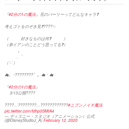
『
#2分の1の魔法
』兄のバーリーってどんなキャラ❓
考えゴトをのぞき見❓????✨
（　　　好きなものは何❓　　　）
（弟イアンのことどう思ってる❓）
　　　 ｡
　　　.゜
（´-`）
☁。･????????゜。☁・☁
『
#2分の1の魔法
』
　 3/13公開????
????…????????…????????????
#ニブンノイチ魔法
pic.twitter.com/fdhp0SMtA4
— ディズニー・スタジオ（アニメーション）公式
(@DisneyStudioJ_A)
February 12, 2020