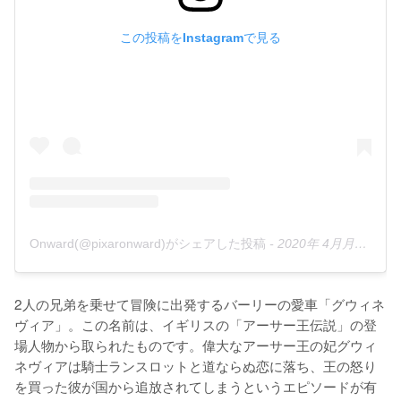
この投稿をInstagramで見る
Onward(@pixaronward)がシェアした投稿
-
2020年 4月月6日午後12時26分PDT
2人の兄弟を乗せて冒険に出発するバーリーの愛車「グウィネ
ヴィア」。この名前は、イギリスの「アーサー王伝説」の登
場人物から取られたものです。偉大なアーサー王の妃グウィ
ネヴィアは騎士ランスロットと道ならぬ恋に落ち、王の怒り
を買った彼が国から追放されてしまうというエピソードが有