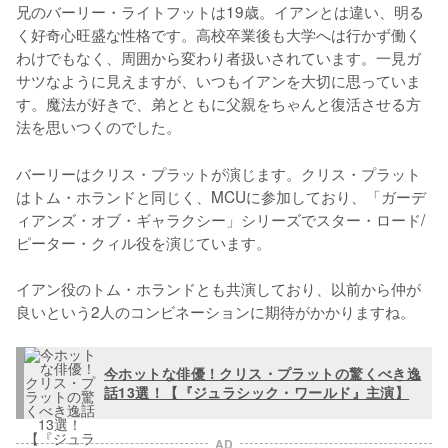
兄のバーリー・ライトフットは19歳。イアンとは違い、明る
く好奇心旺盛な性格です。高校卒業後も大学へは行かず働く
わけでもなく、周囲から変わり者扱いされています。一見ガ
サツなように見えますが、いつもイアンを大切に思っていま
す。魔法が好きで、弟とともに父親をちゃんと復活させる方
法を思いつくのでした。
バーリーはクリス・プラットが演じます。クリス・プラット
はトム・ホランドと同じく、MCUに参加しており、「ガーデ
ィアンズ・オブ・ギャラクシー」シリーズでスター・ロード/
ピーター・クィル役を演じています。

イアン役のトム・ホランドとも共演しており、以前から仲が
良いという2人のコンビネーションに期待がかかりますね。
今ホットな俳優！クリス・プラットの驚くべき逸
話13選！【『ジュラシック・ワールド』主演】
AD