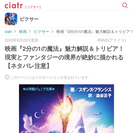
[ シアター ]
ピクサー
ciatr
映画
ピクサー
映画『2分の1の魔法』魅力解説＆トリビア
2020年8月22日更新
ANAIS(アナイス)
映画『2分の1の魔法』魅力解説＆トリビア！
現実とファンタジーの境界が絶妙に描かれる
【ネタバレ注意】
このページにはプロモーションが含まれています