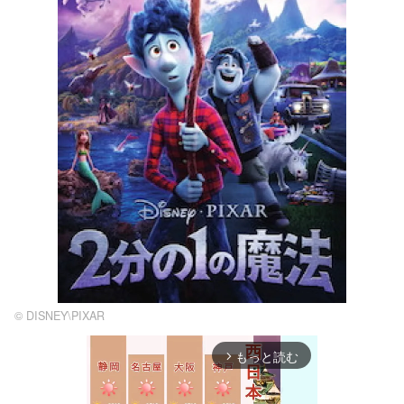
©︎ DISNEY\PIXAR
もっと読む
arrow_forward_ios