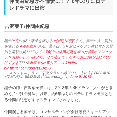
仲間由紀恵が不倫妻に！？ 6年ぶりに日テ
レドラマに出演
吉沢葉子/仲間由紀恵
鐘子(
#杏
)の姉・葉子を演じる 
#仲間由紀恵
 さん、葉子の夫・賢治
を演じる 
#谷原章介
 さん。葉子は、3年前にイケメン商社マンの賢
治と電撃結婚????して…
#劇中の結婚写真を撮った後
#オフショッ
トをお願いしたら
#ノリノリで応えてくださるお二方
#笑顔がはじ
けてます
????
#偽装不倫
#東村アキコ
#日テレ
pic.twitter.com/8bpc2EBXCS
— スペシャルドラマ『東京タラレバ娘2020』【公式】2020年10
月7日(水)よる9時放送 (@tarareba_ntv)
June 5, 2019
鐘子の姉・吉沢葉子役には、2013年のSPドラマ『人生がとき
めく片づけの魔法』以来、約6年ぶりの日テレドラマ出演とな
る仲間由紀恵がキャスティングされました。

仲間演じる葉子は、コンサルティング会社勤務のキャリアウ