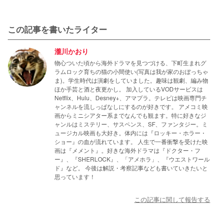
この記事を書いたライター
瀧川かおり
物心ついた頃から海外ドラマを見つづける、下町生まれグ
ラムロック育ちの猫の小間使い(写真は我が家のおぼっちゃ
ま)。学生時代は演劇をしていました。趣味は観劇、編み物
ほか手芸と酒と夜更かし。 加入しているVODサービスは
Netflix、Hulu、Desney+、アマプラ。テレビは映画専門チ
ャンネルを流しっぱなしにするのが好きです。 アメコミ映
画からミニシアター系までなんでも観ます。特に好きなジ
ャンルはミステリー、サスペンス、SF、ファンタジー。ミ
ュージカル映画も大好き。体内には『ロッキー・ホラー・
ショー』の血が流れています。 人生で一番衝撃を受けた映
画は『メメント』。好きな海外ドラマは『ドクター・フ
ー』、『SHERLOCK』、「アメホラ」、『ウエストワール
ド』など。 今後は解説・考察記事なども書いていきたいと
思っています！
この記事に関して報告する