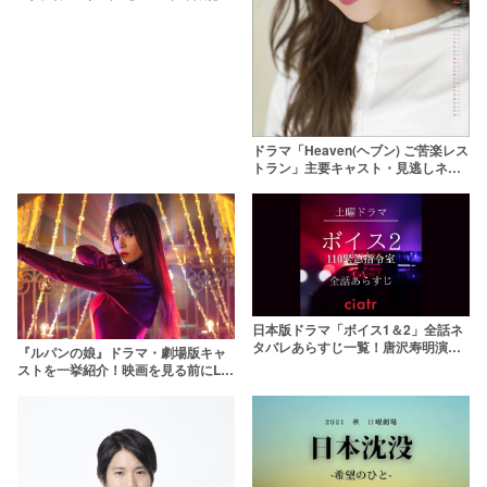
ドラマ「Heaven(ヘブン) ご苦楽レス
トラン」主要キャスト・見逃しネタ
バレ一覧 石原さとみが自己中オーナ
ーに
日本版ドラマ「ボイス1＆2」全話ネ
タバレあらすじ一覧！唐沢寿明演じ
『ルパンの娘』ドラマ・劇場版キャ
る敏腕刑事の活躍を振り返ろう
ストを一挙紹介！映画を見る前にLの
一族をおさらいしよう