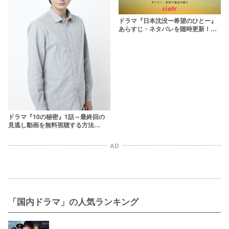
ドラマ『日本沈没ー希望のひとー』
あらすじ・ネタバレを随時更新！第3
話のデータ改ざんの犯人は？
ドラマ『10の秘密』1話～最終回の
見逃し動画を無料視聴する方法
pandora、dailymotionより安全に
AD
「国内ドラマ」の人気ランキング