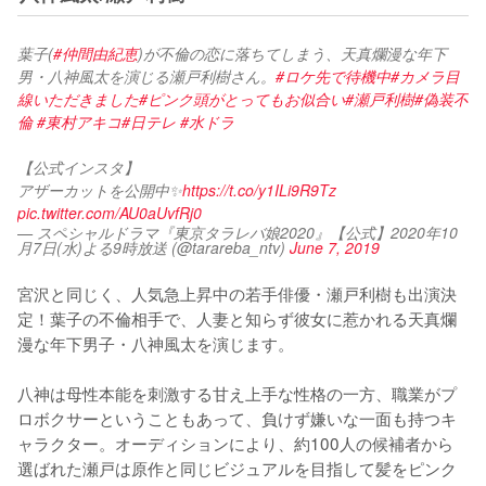
葉子(
#仲間由紀恵
)が不倫の恋に落ちてしまう、天真爛漫な年下
男・八神風太を演じる瀬戸利樹さん。
#ロケ先で待機中
#カメラ目
線いただきました
#ピンク頭がとってもお似合い
#瀬戸利樹
#偽装不
倫
#東村アキコ
#日テレ
#水ドラ
【公式インスタ】
アザーカットを公開中✨
https://t.co/y1ILi9R9Tz
pic.twitter.com/AU0aUvfRj0
— スペシャルドラマ『東京タラレバ娘2020』【公式】2020年10
月7日(水)よる9時放送 (@tarareba_ntv)
June 7, 2019
宮沢と同じく、人気急上昇中の若手俳優・瀬戸利樹も出演決
定！葉子の不倫相手で、人妻と知らず彼女に惹かれる天真爛
漫な年下男子・八神風太を演じます。

八神は母性本能を刺激する甘え上手な性格の一方、職業がプ
ロボクサーということもあって、負けず嫌いな一面も持つキ
ャラクター。オーディションにより、約100人の候補者から
選ばれた瀬戸は原作と同じビジュアルを目指して髪をピンク