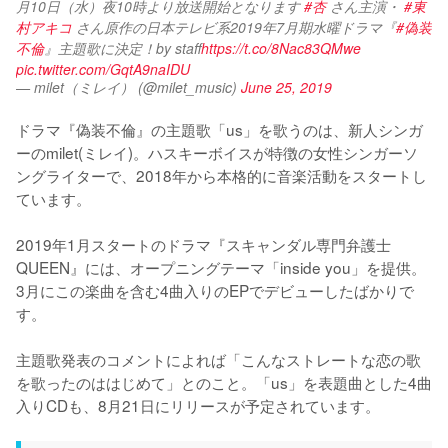
月10日（水）夜10時より放送開始となります 
#杏
 さん主演・ 
#東
村アキコ
 さん原作の日本テレビ系2019年7月期水曜ドラマ『
#偽装
不倫
』主題歌に決定！by staff
https://t.co/8Nac83QMwe
pic.twitter.com/GqtA9naIDU
— milet（ミレイ） (@milet_music)
June 25, 2019
ドラマ『偽装不倫』の主題歌「us」を歌うのは、新人シンガ
ーのmilet(ミレイ)。ハスキーボイスが特徴の女性シンガーソ
ングライターで、2018年から本格的に音楽活動をスタートし
ています。

2019年1月スタートのドラマ『スキャンダル専門弁護士 
QUEEN』には、オープニングテーマ「inside you」を提供。
3月にこの楽曲を含む4曲入りのEPでデビューしたばかりで
す。

主題歌発表のコメントによれば「こんなストレートな恋の歌
を歌ったのははじめて」とのこと。「us」を表題曲とした4曲
入りCDも、8月21日にリリースが予定されています。