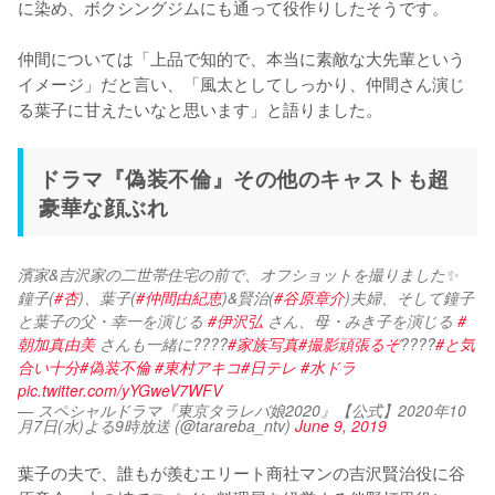
に染め、ボクシングジムにも通って役作りしたそうです。

仲間については「上品で知的で、本当に素敵な大先輩という
イメージ」だと言い、「風太としてしっかり、仲間さん演じ
る葉子に甘えたいなと思います」と語りました。
ドラマ『偽装不倫』その他のキャストも超
豪華な顔ぶれ
濱家&吉沢家の二世帯住宅の前で、オフショットを撮りました✨
鐘子(
#杏
)、葉子(
#仲間由紀恵
)&賢治(
#谷原章介
)夫婦、そして鐘子
と葉子の父・幸一を演じる 
#伊沢弘
 さん、母・みき子を演じる 
#
朝加真由美
 さんも一緒に????
#家族写真
#撮影頑張るぞ
????
#と気
合い十分
#偽装不倫
#東村アキコ
#日テレ
#水ドラ
pic.twitter.com/yYGweV7WFV
— スペシャルドラマ『東京タラレバ娘2020』【公式】2020年10
月7日(水)よる9時放送 (@tarareba_ntv)
June 9, 2019
葉子の夫で、誰もが羨むエリート商社マンの吉沢賢治役に谷