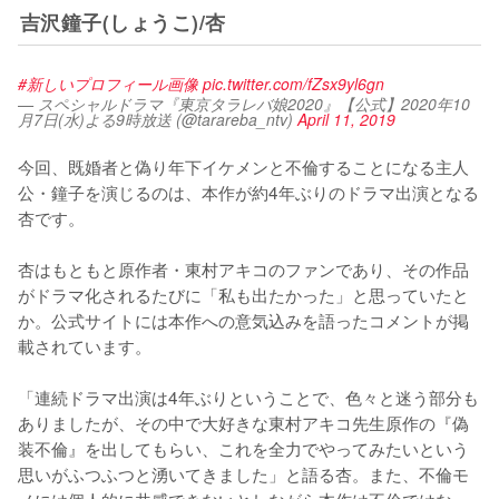
吉沢鐘子(しょうこ)/杏
#新しいプロフィール画像
pic.twitter.com/fZsx9yl6gn
— スペシャルドラマ『東京タラレバ娘2020』【公式】2020年10
月7日(水)よる9時放送 (@tarareba_ntv)
April 11, 2019
今回、既婚者と偽り年下イケメンと不倫することになる主人
公・鐘子を演じるのは、本作が約4年ぶりのドラマ出演となる
杏です。

杏はもともと原作者・東村アキコのファンであり、その作品
がドラマ化されるたびに「私も出たかった」と思っていたと
か。公式サイトには本作への意気込みを語ったコメントが掲
載されています。

「連続ドラマ出演は4年ぶりということで、色々と迷う部分も
ありましたが、その中で大好きな東村アキコ先生原作の『偽
装不倫』を出してもらい、これを全力でやってみたいという
思いがふつふつと湧いてきました」と語る杏。また、不倫モ