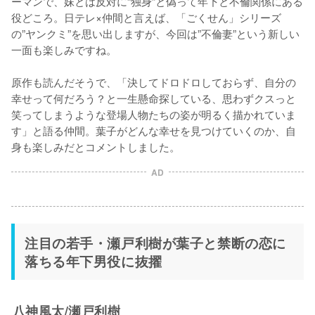
ーマンで、妹とは反対に“独身”と偽って年下と不倫関係にある
役どころ。日テレ×仲間と言えば、「ごくせん」シリーズ
の”ヤンクミ”を思い出しますが、今回は”不倫妻”という新しい
一面も楽しみですね。

原作も読んだそうで、「決してドロドロしておらず、自分の
幸せって何だろう？と一生懸命探している、思わずクスっと
笑ってしまうような登場人物たちの姿が明るく描かれていま
す」と語る仲間。葉子がどんな幸せを見つけていくのか、自
身も楽しみだとコメントしました。
AD
注目の若手・瀬戸利樹が葉子と禁断の恋に
落ちる年下男役に抜擢
八神風太/瀬戸利樹