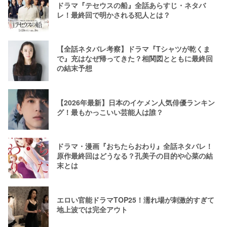
ドラマ『テセウスの船』全話あらすじ・ネタバ
レ！最終回で明かされる犯人とは？
【全話ネタバレ考察】ドラマ『Tシャツが乾くま
で』充はなぜ帰ってきた？相関図とともに最終回
の結末予想
【2026年最新】日本のイケメン人気俳優ランキン
グ！最もかっこいい芸能人は誰？
ドラマ・漫画『おちたらおわり』全話ネタバレ！
原作最終回はどうなる？孔美子の目的や心菜の結
末とは
エロい官能ドラマTOP25！濡れ場が刺激的すぎて
地上波では完全アウト