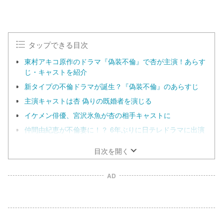
タップできる目次
東村アキコ原作のドラマ『偽装不倫』で杏が主演！あらす
じ・キャストを紹介
新タイプの不倫ドラマが誕生？『偽装不倫』のあらすじ
主演キャストは杏 偽りの既婚者を演じる
イケメン俳優、宮沢氷魚が杏の相手キャストに
仲間由紀恵が不倫妻に！？ 6年ぶりに日テレドラマに出演
目次を開く
AD