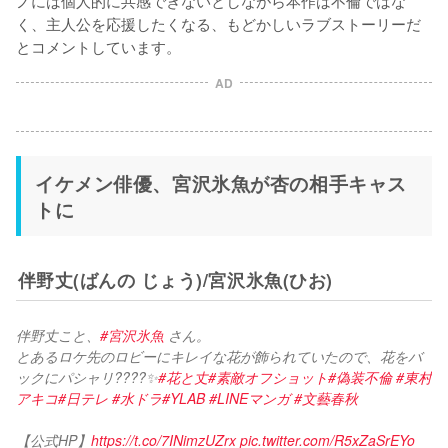
ノには個人的に共感できないとしながら本作は不倫ではな
く、主人公を応援したくなる、もどかしいラブストーリーだ
とコメントしています。
AD
イケメン俳優、宮沢氷魚が杏の相手キャス
トに
伴野丈(ばんの じょう)/宮沢氷魚(ひお)
伴野丈こと、
#宮沢氷魚
 さん。
とあるロケ先のロビーにキレイな花が飾られていたので、花をバ
ックにパシャリ????✨
#花と丈
#素敵オフショット
#偽装不倫
#東村
アキコ
#日テレ
#水ドラ
#YLAB
#LINEマンガ
#文藝春秋
【公式HP】
https://t.co/7INimzUZrx
pic.twitter.com/R5xZaSrEYo