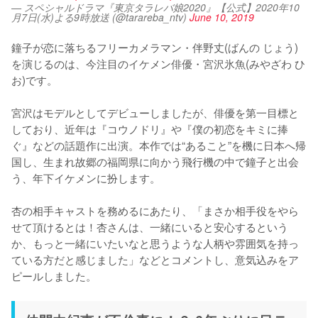
— スペシャルドラマ『東京タラレバ娘2020』【公式】2020年10
月7日(水)よる9時放送 (@tarareba_ntv)
June 10, 2019
鐘子が恋に落ちるフリーカメラマン・伴野丈(ばんの じょう)
を演じるのは、今注目のイケメン俳優・宮沢氷魚(みやざわ ひ
お)です。

宮沢はモデルとしてデビューしましたが、俳優を第一目標と
しており、近年は『コウノドリ』や『僕の初恋をキミに捧
ぐ』などの話題作に出演。本作では“あること”を機に日本へ帰
国し、生まれ故郷の福岡県に向かう飛行機の中で鐘子と出会
う、年下イケメンに扮します。

杏の相手キャストを務めるにあたり、「まさか相手役をやら
せて頂けるとは！杏さんは、一緒にいると安心するという
か、もっと一緒にいたいなと思うような人柄や雰囲気を持っ
ている方だと感じました」などとコメントし、意気込みをア
ピールしました。