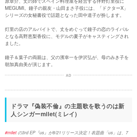
原章介、丈の姉でスペイン料理屋を経営する伴野灯里役に
MEGUMI。鐘子の親友・山田まさ子役には、「ドクターX」
シリーズの女秘書役で話題となった田中道子が扮します。

灯里の店のアルバイトで、丈をめぐって鐘子の恋のライバル
となる高野恵梨香役に、モデルの夏子がキャスティングされ
ました。

鐘子＆葉子の両親は、父の濱幸一を伊沢弘が、母のみき子を
朝加真由美が演じます。
AD
ドラマ『偽装不倫』の主題歌を歌うのは新
人シンガーmilet(ミレイ)
#milet
 の3rd EP『us』が8/21リリース決定！表題曲「us」は、7