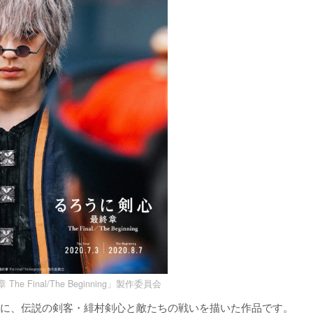
 Final/The Beginning」製作委員会
に、伝説の剣客・緋村剣心と敵たちの戦いを描いた作品です。