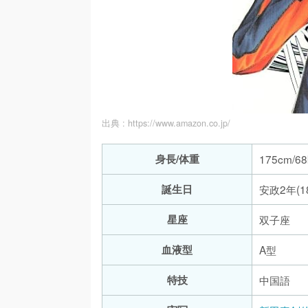
出典 :
https://www.amazon.co.jp/
身長/体重
175cm/68
誕生日
安政2年(1
星座
双子座
血液型
A型
特技
中国語