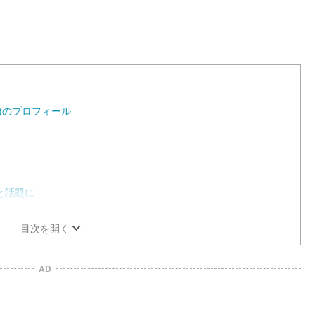
)のプロフィール
と話題に
目次を開く
AD