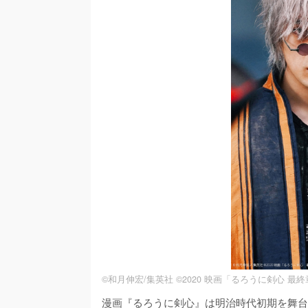
©和月伸宏/集英社 ©2020 映画「るろうに剣心 最終章 The
漫画『るろうに剣心』は明治時代初期を舞台