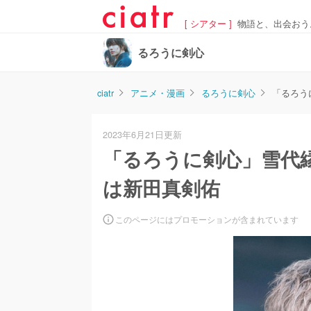
[ シアター ]
物語と、出会おう
るろうに剣心
ciatr
アニメ・漫画
るろうに剣心
「るろう
2023年6月21日更新
「るろうに剣心」雪代
は新田真剣佑
このページにはプロモーションが含まれています