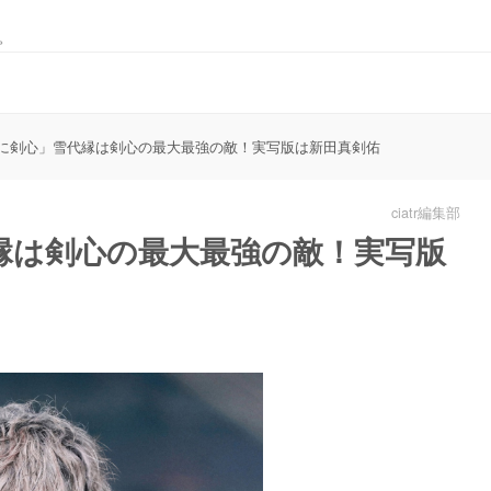
。
に剣心」雪代縁は剣心の最大最強の敵！実写版は新田真剣佑
ciatr編集部
縁は剣心の最大最強の敵！実写版