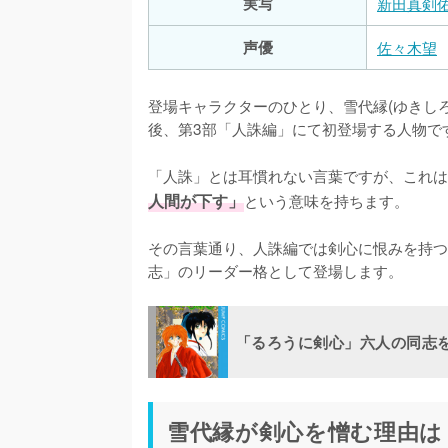
実写
新田真剣
声優
佐々木望
登場キャラクターのひとり、雪代縁(ゆきし
後、第3部「人誅編」にて初登場する人物です
「人誅」とは耳慣れない言葉ですが、これは
人間が下す」
という意味を持ちます。

その言葉通り、人誅編では剣心に恨みを持つ
志」のリーダー格として登場します。
「るろうに剣心」六人の同志
雪代縁が剣心を憎む理由は