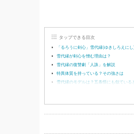
タップできる目次
「るろうに剣心」雪代縁(ゆきしろえにし
雪代縁が剣心を憎む理由は？
雪代縁の復讐劇「人誅」を解説
特異体質を持っている？その強さは
雪代縁のモデルは？五条悟にも似ている