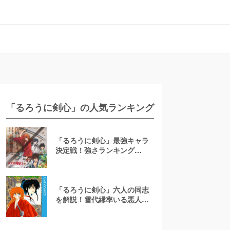
「るろうに剣心」の人気ランキング
「るろうに剣心」最強キャラ
決定戦！強さランキング
TOP15【最終決定版】
「るろうに剣心」六人の同志
を解説！雪代縁率いる悪人集
団とは【人誅編が実写映画
化】