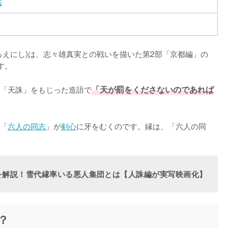
佑
ろえにし)は、志々雄真実との戦いを描いた第2部「京都編」の
。

「天誅」をもじった造語で
「天が罰をくださないのであれば
「
六人の同志
」が
剣心
に牙をむくのです。縁は、「六人の同
を解説！雪代縁率いる悪人集団とは【人誅編が実写映画化】
？