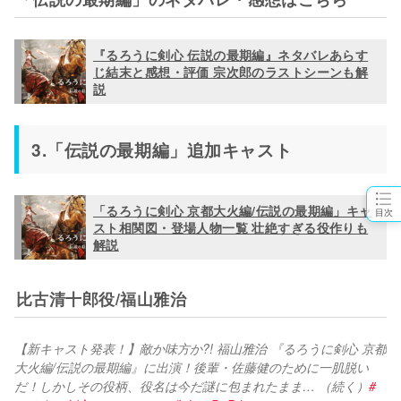
『るろうに剣心 伝説の最期編』ネタバレあらす
じ結末と感想・評価 宗次郎のラストシーンも解
説
3.「伝説の最期編」追加キャスト
「るろうに剣心 京都大火編/伝説の最期編」キャ
目次
スト相関図・登場人物一覧 壮絶すぎる役作りも
解説
比古清十郎役/福山雅治
【新キャスト発表！】敵か味方か?! 福山雅治 『るろうに剣心 京都
大火編/伝説の最期編』に出演！後輩・佐藤健のために一肌脱い
だ！しかしその役柄、役名は今だ謎に包まれたまま… （続く）
#