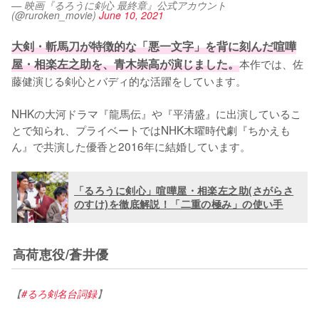
— 映画『るろうに剣心 最終章』公式アカウント
(@ruroken_movie)
June 10, 2021
大剣・斬馬刀が特徴的な「悪一文字」を背に刻んだ喧嘩
屋・相楽左之助を、青木崇高が演じました。
本作では、佐
藤健演じる剣心とバディ的な活躍をしています。

NHKの大河ドラマ『龍馬伝』や『平清盛』に出演しているこ
とで知られ、プライベートではNHK木曜時代劇『ちかえも
ん』で共演した優香と2016年に結婚しています。
「るろうに剣心」喧嘩屋・相楽左之助(さがらさ
のすけ)を徹底解説！「二重の極み」の使い手
高荷恵役/蒼井優
【
#るろ剣名台詞録
】