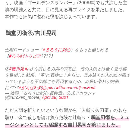
り、映画『ゴールデンスランバー』(2009年)でも共演した主
演の堺雅人と共に、目に見える再ブレイクを果たしました。
本作でも狂気に溢れた役を演じ切っています。
鵜堂刃衛役/吉川晃司
金曜ロードショー『
#るろうに剣心
』をもっと楽しめる
【
#るろ剣トリビア
????】
③
#吉川晃司
 さん演じる刃衛の衣裳は、他の人物とは全く違う姿
を目指した結果、"革"の着物に！さらに、染み込んだ人の血が固ま
っているような不気味さを再現するため、赤黒い染料が内側
に????
#がんばれ剣心
pic.twitter.com/oIjzncFadl
— 映画『るろうに剣心 最終章』公式アカウント
(@ruroken_movie)
April 28, 2021
ただ人間を斬りたいという欲望から「人斬り抜刀斎」の名を
騙り、金で殺しを請け負う危険な辻斬り・
鵜堂刃衛を、ミュ
ージシャンとしても活躍する吉川晃司が演じました。