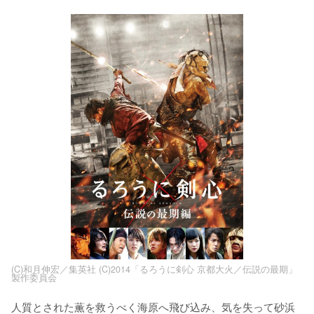
(C)和月伸宏／集英社 (C)2014「るろうに剣心 京都大火／伝説の最期」
製作委員会
人質とされた薫を救うべく海原へ飛び込み、気を失って砂浜