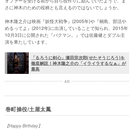
オファーを受ける前から自ら役作りに励んでいたようで、ま
さに神木のための役柄とも言えるのではないでしょうか。

神木隆之介は映画『妖怪大戦争』(2005年)や『桐島、部活や
めるってよ』(2012年)に出演していることで知られ、2015年
10月3日に公開された『バクマン。』では佐藤健とダブル主
演を果たしています。
「るろうに剣心」瀬田宗次郎(せたそうじろう)を
徹底解説！神木隆之介の「イライラするなぁ」が
最高
AD
巻町操役/土屋太鳳
【Happy Birthday】