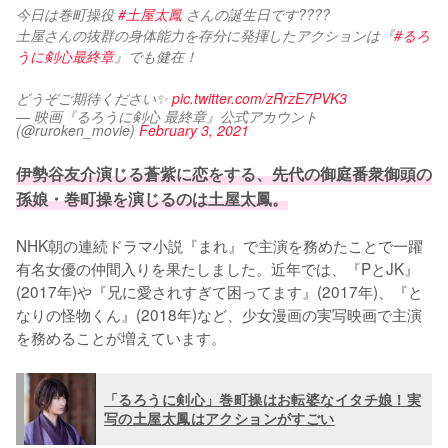
今日は巻町操役 
#土屋太鳳
 さんの誕生日です????
土屋さんの抜群の身体能力を存分に発揮したアクションは『
#るろ
うに剣心最終章
』でも健在！
どうぞご期待ください✨ 
pic.twitter.com/zRrzE7PVK3
— 映画『るろうに剣心 最終章』公式アカウント
(@ruroken_movie)
February 3, 2021
伊勢谷友介演じる蒼紫に恋をする、先代の御庭番衆御頭の
孫娘・巻町操を演じるのは土屋太鳳。
NHK朝の連続ドラマ小説『まれ』で主演を務めたことで一躍
有名女優の仲間入りを果たしました。近年では、『PとJK』
(2017年)や『兄に愛されすぎて困ってます』(2017年)、『と
なりの怪物くん』(2018年)など、少女漫画の実写映画で主演
を務めることが増えています。
「るろうに剣心」巻町操はお転婆なイタチ娘！実
写の土屋太鳳はアクションがすごい