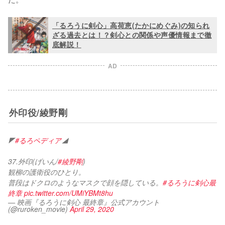
「るろうに剣心」高荷恵(たかにめぐみ)の知られ
ざる過去とは！？剣心との関係や声優情報まで徹
底解説！
AD
外印役/綾野剛
◤
#るろペディア
◢ 
37.外印(げいん/
#綾野剛
)
観柳の護衛役のひとり。
普段はドクロのようなマスクで顔を隠している。
#るろうに剣心最
終章
pic.twitter.com/UMiYBMt8hu
— 映画『るろうに剣心 最終章』公式アカウント
(@ruroken_movie)
April 29, 2020