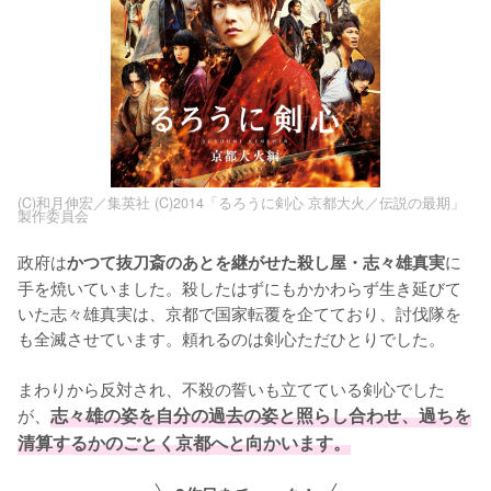
(C)和月伸宏／集英社 (C)2014「るろうに剣心 京都大火／伝説の最期」
製作委員会
政府は
に
かつて抜刀斎のあとを継がせた殺し屋・志々雄真実
手を焼いていました。殺したはずにもかかわらず生き延びて
いた志々雄真実は、京都で国家転覆を企てており、討伐隊を
も全滅させています。頼れるのは剣心ただひとりでした。

まわりから反対され、不殺の誓いも立てている剣心でした
が、
志々雄の姿を自分の過去の姿と照らし合わせ、過ちを
清算するかのごとく京都へと向かいます。