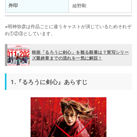
外印
綾野剛
志々雄真実
雪代縁
桂小五郎
藤原竜也
新田真剣佑
高橋一生
※明神弥彦は作品ごとに違うキャストが演じているためそれぞ
れ①②③としています。
瀬田宗次郎
雪代巴
沖田総司
神木隆之介
有村架純
村上虹郎
四乃森蒼紫
呉黒星(ウーヘイシン)
高杉晋作
伊勢谷友介
音尾琢真
安藤政信
映画「るろうに剣心」を観る順番は？実写シリー
ズ最終章までの流れを一気に解説！
巻町操
乙和瓢湖
闇乃武・辰巳
土屋太鳳
柳俊太郎
北村一輝
1.『るろうに剣心』あらすじ
駒形由美
鯨波兵庫
八ツ目無名異
高橋メアリージュン
阿部進之介
成田瑛基
明神弥彦②
乾天門
角田
大八木凱斗
丞威
一ノ瀬ワタル
翁／柏崎念至
雪代縁(幼少期)
中条
田中泯
荒木飛羽
平埜生成
佐渡島方治
明神弥彦③
村上
滝藤賢一
大西利空
奥野瑛太