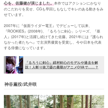
心を、佐藤健が演じました。
本作ではアクションにかなり
のこだわりを見せ、CGも早回しもなしでキレのある動きをみ
せています。

2007年に『仮面ライダー電王』でデビューして以来、
『ROOKIES』(2008年)、「るろうに剣心」シリーズ、『亜
人』(2017年)と活躍し続けてきた佐藤。2021年には『護られ
なかった者たちへ』で主演男優賞を受賞し、今や日本を代表
する俳優になっています。
「るろうに剣心」緋村剣心のモデルや過去を解
説！人斬り抜刀斎の最期がアニメOVAで……？
神谷薫役/武井咲