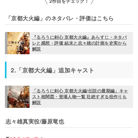
2作目をチェック！
「京都大火編」のネタバレ・評価はこちら
『るろうに剣心 京都大火編』あらすじ・ネタバ
レと感想・評価 結末と志々雄の計画を史実から
解説
2.「京都大火編」追加キャスト
「るろうに剣心 京都大火編/伝説の最期編」キャ
スト相関図・登場人物一覧 壮絶すぎる役作りも
解説
志々雄真実役/藤原竜也