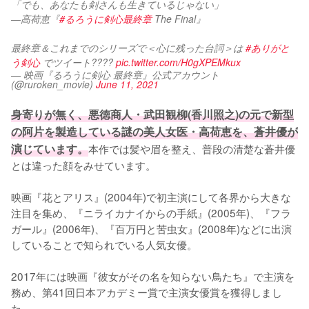
「でも、あなたも剣さんも生きているじゃない」
―高荷恵『
#るろうに剣心最終章
 The Final』
最終章＆これまでのシリーズで＜心に残った台詞＞は 
#ありがと
う剣心
 でツイート????️ 
pic.twitter.com/H0gXPEMkux
— 映画『るろうに剣心 最終章』公式アカウント
(@ruroken_movie)
June 11, 2021
身寄りが無く、悪徳商人・武田観柳(香川照之)の元で新型
の阿片を製造している謎の美人女医・高荷恵を、蒼井優が
演じています。
本作では髪や眉を整え、普段の清楚な蒼井優
とは違った顔をみせています。

映画『花とアリス』(2004年)で初主演にして各界から大きな
注目を集め、『ニライカナイからの手紙』(2005年)、『フラ
ガール』(2006年)、『百万円と苦虫女』(2008年)などに出演
していることで知られでいる人気女優。

2017年には映画『彼女がその名を知らない鳥たち』で主演を
務め、第41回日本アカデミー賞で主演女優賞を獲得しまし
た。