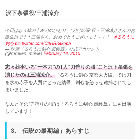
沢下条張役/三浦涼介
今日は志々雄の十本刀のひとり、“刀狩の張”役・三浦涼介さんのお
誕生日です！三浦さん、おめでとうございます～！！　
#るろうに
剣心
pic.twitter.com/C3HRKekopa
— 映画『るろうに剣心 最終章』公式アカウント
(@ruroken_movie)
February 16, 2015
志々雄率いる“十本刀”の1人“刀狩りの張”こと沢下条張を
演じたのは三浦涼介。
『るろうに剣心 京都大火編』では刀
を求め赤子を人質にとった結果、剣心を怒らせ逮捕されてし
まいました。

なんとその“刀狩りの張”は「るろうに剣心 最終章」にも出演
しています！
3.「伝説の最期編」あらすじ