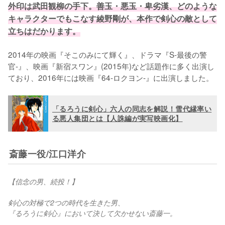
外印は武田観柳の手下。善玉・悪玉・卑劣漢、どのような
キャラクターでもこなす綾野剛が、本作で剣心の敵として
立ちはだかります。
2014年の映画『そこのみにて輝く』、ドラマ『S-最後の警
官-』、映画『新宿スワン』(2015年)など話題作に多く出演し
ており、2016年には映画『64-ロクヨン-』に出演しました。
「るろうに剣心」六人の同志を解説！雪代縁率い
る悪人集団とは【人誅編が実写映画化】
斎藤一役/江口洋介
【信念の男、続投！】
剣心の対極で2つの時代を生きた男、
『るろうに剣心』において決して欠かせない斎藤一。