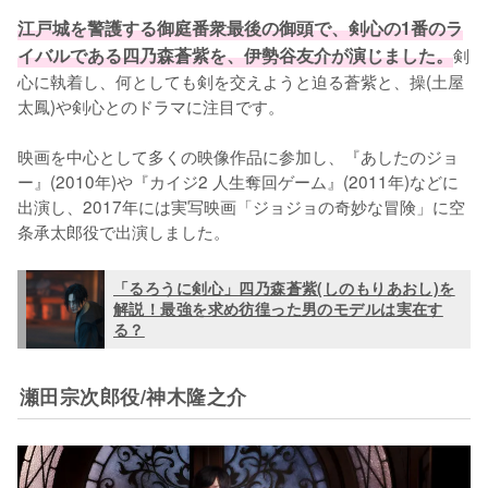
江戸城を警護する御庭番衆最後の御頭で、剣心の1番のラ
イバルである四乃森蒼紫を、伊勢谷友介が演じました。
剣
心に執着し、何としても剣を交えようと迫る蒼紫と、操(土屋
太鳳)や剣心とのドラマに注目です。

映画を中心として多くの映像作品に参加し、『あしたのジョ
ー』(2010年)や『カイジ2 人生奪回ゲーム』(2011年)などに
出演し、2017年には実写映画「ジョジョの奇妙な冒険」に空
条承太郎役で出演しました。
「るろうに剣心」四乃森蒼紫(しのもりあおし)を
解説！最強を求め彷徨った男のモデルは実在す
る？
瀬田宗次郎役/神木隆之介