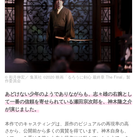
© 和月伸宏／ 集英社 ©2020 映画「るろうに剣心 最終章 The Final」製
作委員会
あどけない少年のようでありながらも、志々雄の右腕とし
て一番の信頼を寄せられている瀬田宗次郎を、神木隆之介
が演じました。
本作でのキャスティングは、原作のビジュアルの再現率の高
さから、公開前から多くの賞賛を得ています。神木自身も、