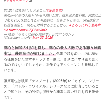
◤
#るろペディア
◢ 
63.志々雄真実(ししおまこと/
#藤原竜也
)
剣心から“影の人斬り”を引き継いだ男。維新派の勝利後、同志によ
り斬られ火を放たれるが奇跡的に一命をとりとめる。明治政府の
転覆を画策し、剣心と対峙することとなる。
#るろうに剣心最終章
pic.twitter.com/4JZjGHrWmQ
— 映画『るろうに剣心 最終章』公式アカウント
(@ruroken_movie)
May 25, 2020
剣心と同等の剣術を持ち、剣心の最大の敵である志々雄真
実は、藤原竜也が演じました。
包帯で顔を多い、内に秘め
る狂気をひた隠すキャラクター像は、まさにハマり役と言え
るのではないでしょうか。本作ではアクションにも挑戦して
います。

藤原竜也は映画『デスノート』(2006年)や「カイジ」シリー
ズ、「バトル・ロワイアル」シリーズなどに出演しているこ
とで知られ、その独特な演技から非常に高い評判を誇る俳優
です。
