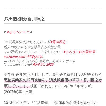
武田観柳役/香川照之
◤
#るろペディア
◢ 
38.武田観柳(たけだかんりゅう/
#香川照之
)
他人の命よりも金を尊重する非情な男。
その野望はとどまるところを知らない。
#るろうに剣心最終章
pic.twitter.com/1kKWjA7Ibi
— 映画『るろうに剣心 最終章』公式アカウント
(@ruroken_movie)
April 30, 2020
高荷恵(蒼井優)らを利用して、裏社会で新型阿片の密売を行う
悪徳実業家の武田観柳を、演技派俳優の筆頭・香川照之が
演じています。
映画『ゆれる』(2006年)や『キサラギ』
(2007年)等に出演。

2013年のドラマ『半沢直樹』では印象的な演技を見せてお