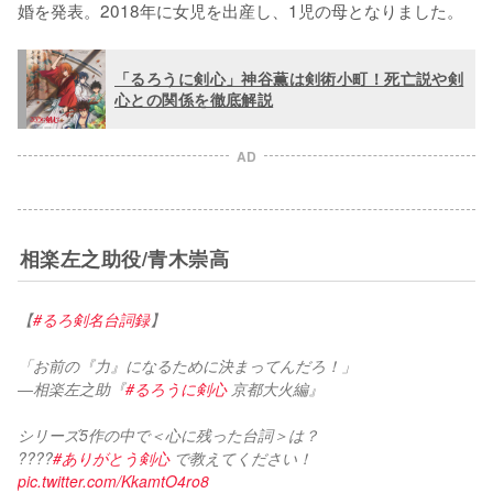
婚を発表。2018年に女児を出産し、1児の母となりました。
「るろうに剣心」神谷薫は剣術小町！死亡説や剣
心との関係を徹底解説
AD
相楽左之助役/青木崇高
【
#るろ剣名台詞録
】
「お前の『力』になるために決まってんだろ！」
―相楽左之助『
#るろうに剣心
 京都大火編』
シリーズ5作の中で＜心に残った台詞＞は？
????️
#ありがとう剣心
 で教えてください！ 
pic.twitter.com/KkamtO4ro8