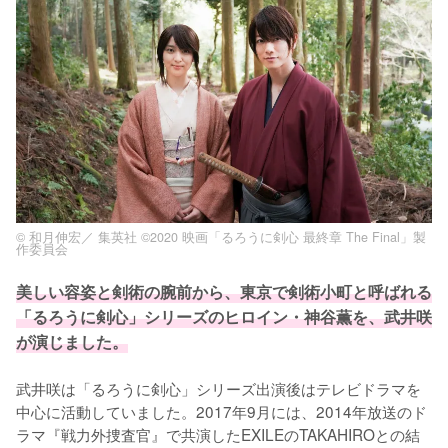
© 和月伸宏／ 集英社 ©2020 映画「るろうに剣心 最終章 The Final」製
作委員会
美しい容姿と剣術の腕前から、東京で剣術小町と呼ばれる
「るろうに剣心」シリーズのヒロイン・神谷薫を、武井咲
が演じました。
武井咲は「るろうに剣心」シリーズ出演後はテレビドラマを
中心に活動していました。2017年9月には、2014年放送のド
ラマ『戦力外捜査官』で共演したEXILEのTAKAHIROとの結