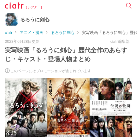
[ シアター ]
るろうに剣心
ciatr
アニメ・漫画
るろうに剣心
実写映画「るろうに剣心」歴
2023年6月28日更新
ciatr編集部
実写映画「るろうに剣心」歴代全作のあらす
じ・キャスト・登場人物まとめ
このページにはプロモーションが含まれています