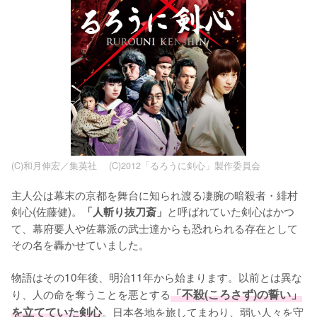
沢下条張
片貝
三浦涼介
池内万作
比古清十郎
飯塚
福山雅治
大西信満
(C)和月伸宏／集英社 (C)2012「るろうに剣心」製作委員会
主人公は幕末の京都を舞台に知られ渡る凄腕の暗殺者・緋村
剣心(佐藤健)。
と呼ばれていた剣心はかつ
「人斬り抜刀斎」
て、幕府要人や佐幕派の武士達からも恐れられる存在として
その名を轟かせていました。

物語はその10年後、明治11年から始まります。以前とは異な
り、人の命を奪うことを悪とする
「不殺(ころさず)の誓い」
を立てていた剣心
。日本各地を旅してまわり、弱い人々を守