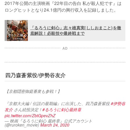
2017年公開の主演映画『22年目の告白 私が殺人犯です』は
ロングヒットとなり24.1億円の興行収入を記録しました。
「るろうに剣心」志々雄真実(ししおまこと)を徹
底解説！必殺技や最終戦まで
AD
四乃森蒼紫役/伊勢谷友介
【京都隠密御庭番衆も参戦！】
『京都大火編 / 伝説の最期編』に出演した、四乃森蒼紫役 
#伊勢谷
友介
 さん続投決定！
#るろうに剣心最終章
pic.twitter.com/ZbtGpevZhZ
— 映画『るろうに剣心 最終章』公式アカウント
(@ruroken_movie)
March 24, 2020