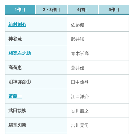
1作目
2・3作目
4作目
5作目
緋村剣心
佐藤健
神谷薫
武井咲
相楽左之助
青木崇高
高荷恵
蒼井優
明神弥彦①
田中偉登
斎藤一
江口洋介
武田観柳
香川照之
鵜堂刃衛
吉川晃司