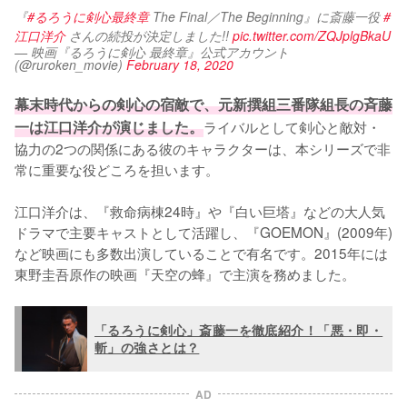
『
#るろうに剣心最終章
 The Final／The Beginning』に斎藤一役 
#
江口洋介
 さんの続投が決定しました!! 
pic.twitter.com/ZQJplgBkaU
— 映画『るろうに剣心 最終章』公式アカウント
(@ruroken_movie)
February 18, 2020
幕末時代からの剣心の宿敵で、元新撰組三番隊組長の斉藤
一は江口洋介が演じました。
ライバルとして剣心と敵対・
協力の2つの関係にある彼のキャラクターは、本シリーズで非
常に重要な役どころを担います。

江口洋介は、『救命病棟24時』や『白い巨塔』などの大人気
ドラマで主要キャストとして活躍し、『GOEMON』(2009年)
など映画にも多数出演していることで有名です。2015年には
東野圭吾原作の映画『天空の蜂』で主演を務めました。
「るろうに剣心」斎藤一を徹底紹介！「悪・即・
斬」の強さとは？
AD