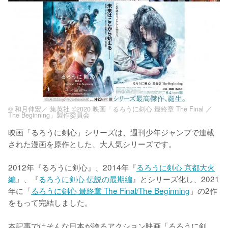
© 和月伸宏／ 集英社 ©2020 映画「るろうに剣心 最終章 The Final ／
The Beginning」製作委員会
映画「るろうに剣心」シリーズは、週刊少年ジャンプで連載
された漫画を原作とした、大人気シリーズです。

2012年『るろうに剣心』、2014年『
るろうに剣心 京都大火
編
』、『
るろうに剣心 伝説の最期編
』とシリーズ化し、2021
年に「
るろうに剣心 最終章 The Final/The Beginning
」の2作
をもって完結しました。

本記事ではそんな日本が誇るアクション映画「るろうに剣