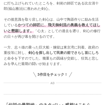
に打ち上げられていたところを、剣術の師匠である比古清十
郎(福山雅治)に救われた剣心。

その後意識を取り戻した剣心は、山中で陶器作りに励み生活
している
かつての師匠に、飛天御剣流の奥義を教えてほし
いと懇願します。
「心太」としての過去を遡り、剣心の修行
の日々が再び幕を開けるのです。

一方、志々雄の乗った巨大船・煉獄は東京湾に到着。政府の
重役等に対し、
剣心を探し出して民衆の前でさらし首にしろ
と命令を下すのでした。幾重もの因縁が交錯し、狂気と悲し
みを孕んだ最期の闘いが始まります。
3作目をチェック！
AD
「伝説の最期編」のネタバレ・感想はこちら