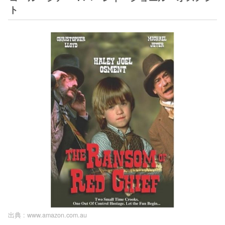
ト
出典 :
www.amazon.com.au