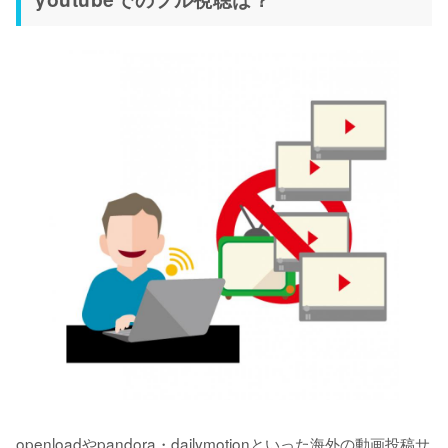
openloadやpandora・dailymotionといった海外の動画投稿サ