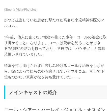
©Buena Vista/Photofest
かつて担当していた患者に撃たれた高名な小児精神科医のマ
ルコム。

1年後、他人に言えない秘密を抱えた少年・コールの治療に取
り掛かることになります。コールは死者を見ることができ
る“第6感”の能力を持っており、学校では「バケモノ」と異端
児扱いされていました。

秘密を打ち明けられずに苦しみ続けるコールは治療をしなが
ら、彼によって自らの心も癒されていくマルコム。そして予
想もつかない真実が彼を待ち受けていた……。
メインキャストの紹介
コール・シアー：ハーレイ・ジョエル・オスメン