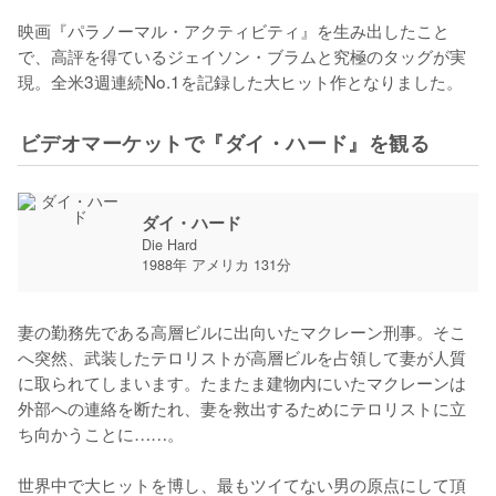
映画『パラノーマル・アクティビティ』を生み出したこと
で、高評を得ているジェイソン・ブラムと究極のタッグが実
現。全米3週連続No.1を記録した大ヒット作となりました。
ビデオマーケットで『ダイ・ハード』を観る
ダイ・ハード
Die Hard
1988年 アメリカ 131分
妻の勤務先である高層ビルに出向いたマクレーン刑事。そこ
へ突然、武装したテロリストが高層ビルを占領して妻が人質
に取られてしまいます。たまたま建物内にいたマクレーンは
外部への連絡を断たれ、妻を救出するためにテロリストに立
ち向かうことに……。

世界中で大ヒットを博し、最もツイてない男の原点にして頂