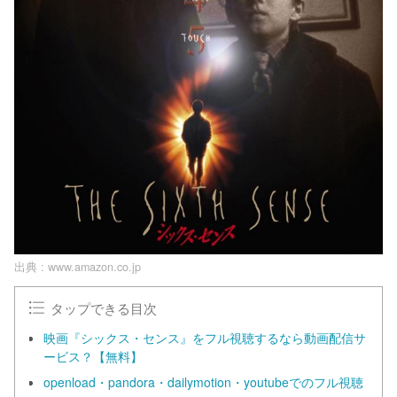
出典 :
www.amazon.co.jp
タップできる目次
映画『シックス・センス』をフル視聴するなら動画配信サ
ービス？【無料】
openload・pandora・dailymotion・youtubeでのフル視聴