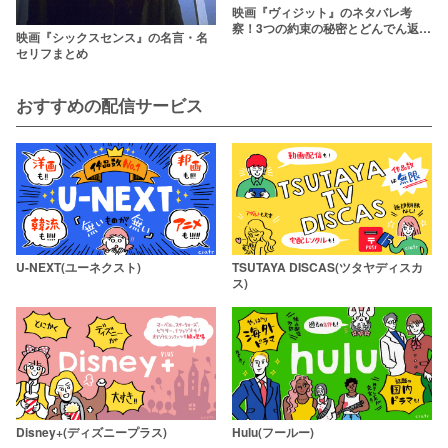
映画『ヴィジット』のネタバレ考
察！3つの約束の秘密とどんでん返し
映画『シックスセンス』の名言・名
の結末とは？
セリフまとめ
おすすめの配信サービス
U-NEXT(ユーネクスト)
TSUTAYA DISCAS(ツタヤディスカ
ス)
Disney+(ディズニープラス)
Hulu(フールー)