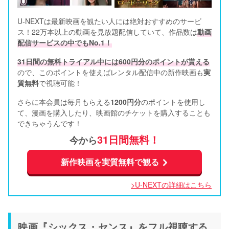
U-NEXTは最新映画を観たい人には絶対おすすめのサービ
ス！22万本以上の動画を見放題配信していて、作品数は
動画
配信サービスの中でもNo.1！
31日間の無料トライアル中には600円分のポイントが貰える
ので、このポイントを使えばレンタル配信中の新作映画も
実
質無料
で視聴可能！      
さらに本会員は毎月もらえる
1200円分
のポイントを使用し
て、漫画を購入したり、映画館のチケットを購入することも
できちゃうんです！
31日間無料！
今から
新作映画を実質無料で観る
>U-NEXTの詳細はこちら
映画『シックス・センス』をフル視聴する