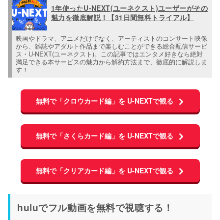
1年使ったU-NEXT(ユーネクスト)ユーザーがその
魅力を徹底解説！【31日間無料トライアル】
映画やドラマ、アニメだけでなく、アーティストのコンサート映像
から、雑誌やアダルト作品まで楽しむことができる総合配信サービ
ス・U-NEXT(ユーネクスト)。この記事ではエンタメ好きなら絶対
満足できる本サービスの魅力から解約方法まで、徹底的に解説しま
す！
無料で「クロウカード編」を U-NEXTで観る
無料で「さくらカード編」を U-NEXTで観る
無料で「クリアカード編」を U-NEXTで観る
huluでフル動画を無料で視聴する！