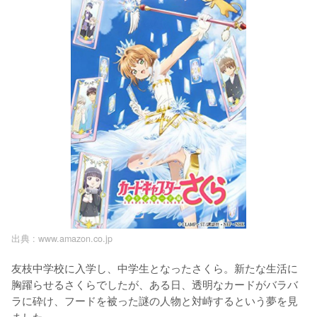
出典 :
www.amazon.co.jp
友枝中学校に入学し、中学生となったさくら。新たな生活に
胸躍らせるさくらでしたが、ある日、透明なカードがバラバ
ラに砕け、フードを被った謎の人物と対峙するという夢を見
ました。
