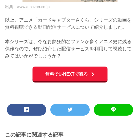
出典 :
www.amazon.co.jp
以上、アニメ「カードキャプターさくら」シリーズの動画を
無料視聴できる動画配信サービスについて紹介しました。

本シリーズは、今なお熱狂的なファンが多くアニメ史に残る
傑作なので、ぜひ紹介した配信サービスを利用して視聴して
みてはいかがでしょうか？
無料でU-NEXTで観る
この記事に関連する記事