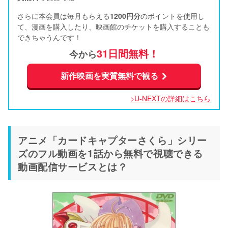
さらに本会員は毎月もらえる
1200円分
のポイントを使用し
て、漫画を購入したり、映画館のチケットを購入することも
できちゃうんです！
31日間無料！
今から
新作映画を実質無料で観る
>U-NEXTの詳細はこちら
アニメ「カードキャプターさくら」シリー
ズのフル動画を1話から無料で視聴できる
動画配信サービスとは？