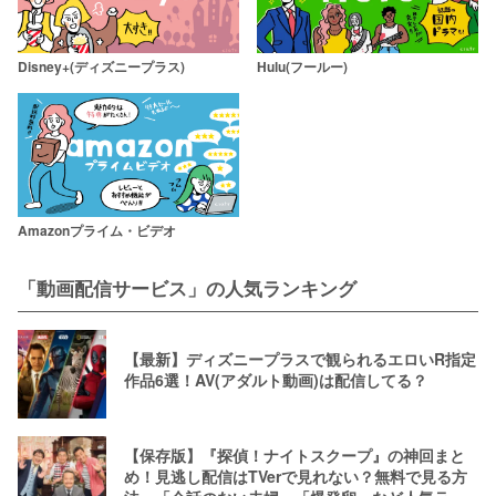
Disney+(ディズニープラス)
Hulu(フールー)
Amazonプライム・ビデオ
「動画配信サービス」の人気ランキング
【最新】ディズニープラスで観られるエロいR指定
作品6選！AV(アダルト動画)は配信してる？
【保存版】『探偵！ナイトスクープ』の神回まと
め！見逃し配信はTVerで見れない？無料で見る方