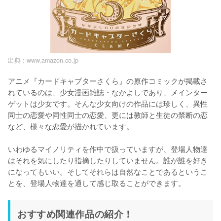
出典 :
www.amazon.co.jp
アニメ『カードキャプターさくら』の原作コミックが掲載さ
れているのは、少女漫画雑誌・なかよしであり、メインター
ゲットは少女です。そんな少女向けの作品には珍しく、異性
同士の恋愛や同性同士の恋愛、更には教師と生徒の禁断の恋
など、様々な恋愛が描かれています。

いわゆるマイノリティを作中で扱っていますが、登場人物達
はそれを気にしたり指摘したりしていません。誰が誰を好き
になってもいい。そしてそれらは自然なことであるというこ
とを、登場人物達を通して感じ取ることができます。
おすすめ関連作品の紹介！