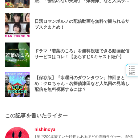
法、「会話のない夫婦」「爆発卵」など人気ラン
キング
日活ロマンポルノの配信動画を無料で観られるサ
ブスクまとめ！
ドラマ『若葉のころ』を無料視聴できる動画配信
サービスはコレ！【あらすじ&キャスト紹介】
目次
【保存版】『水曜日のダウンタウン』神回まと
め！クロちゃん・名探偵津田など人気回の見逃し
配信を無料視聴するには？
この記事を書いたライター
nishinoya
1年で200本観ていた時期もあるほどの洋画ラヴァー。 配信