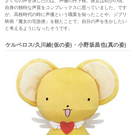
さくらの声を演じたのは、声優の丹下桜。彼女は幼少の頃、
自身の独特な声質をコンプレックスに思っていました。です
が、高校時代の時に声優という職業を知ったことや、ジブリ
映画『魔女の宅急便』を観たことで、自分の声を生かしたい
と考えるようになったそうです。
ケルベロス/久川綾(仮の姿)・小野坂昌也(真の姿)