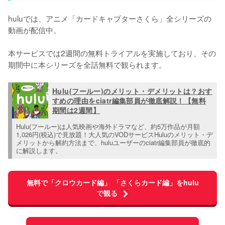
huluでは、アニメ「カードキャプターさくら」全シリーズの
動画が配信中。

本サービスでは2週間の無料トライアルを実施しており、その
期間中に本シリーズを全話無料で観られます。
Hulu(フールー)のメリット・デメリットは？おす
すめの理由をciatr編集部員が徹底解説！【無料
期間は2週間】
Hulu(フールー)は人気映画や海外ドラマなど、約5万作品が月額
1,026円(税込)で見放題！大人気のVODサービスHuluのメリット・デ
メリットから解約方法まで、huluユーザーのciatr編集部員が徹底的
に解説します。
無料で「クロウカード編」 「さくらカード編」をhulu
で観る