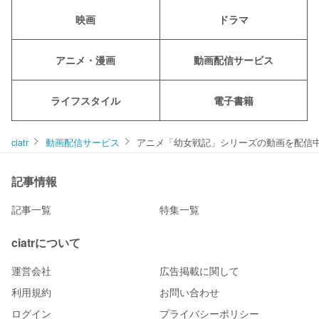
映画
ドラマ
アニメ・漫画
動画配信サービス
ライフスタイル
電子書籍
ciatr
動画配信サービス
アニメ「幼女戦記」シリーズの動画を配信
記事情報
記事一覧
特集一覧
ciatrについて
運営会社
広告掲載に関して
利用規約
お問い合わせ
ログイン
プライバシーポリシー