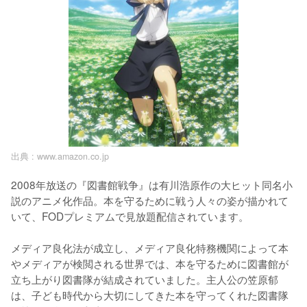
出典 :
www.amazon.co.jp
2008年放送の『図書館戦争』は有川浩原作の大ヒット同名小
説のアニメ化作品。本を守るために戦う人々の姿が描かれて
いて、FODプレミアムで見放題配信されています。

メディア良化法が成立し、メディア良化特務機関によって本
やメディアが検閲される世界では、本を守るために図書館が
立ち上がり図書隊が結成されていました。主人公の笠原郁
は、子ども時代から大切にしてきた本を守ってくれた図書隊