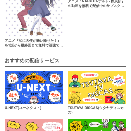
アニメ『NARUTO-ナルト- 疾風伝』
の動画を無料で配信中のサブスクを
紹介！日本を代表する忍者作品の完
結編
アニメ『私に天使が舞い降りた！』
を1話から最終回まで無料で視聴でき
る動画配信サービスって？
おすすめの配信サービス
U-NEXT(ユーネクスト)
TSUTAYA DISCAS(ツタヤディスカ
ス)