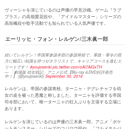
ヴィーシャを演じているのは声優の早見沙織。ゲーム『ラブ
プラス』の高嶺愛花役や、「アイドルマスター」シリーズの
高垣楓役や歌手活動でも知られている人気声優です。
エーリッヒ・フォン・レルゲン/三木眞一郎
続いてレルゲン！帝国軍参謀本部の参謀将校で、軍政・軍令の双
方に幅広い知識を持つゼネラリストで、キャリアコースを進むエ
リートです！ 
#youjosenki
pic.twitter.com/oAl7AiGxTH
— 「劇場版 幼女戦記」アニメ公式【Blu-ray＆DVD好評発売
中！】 (@youjosenki)
September 30, 2016
レルゲンは、帝国の参謀将校。ターニャ・デグレチャフを幼
女の皮を被った悪魔と称しました。ターニャを評価する帝国
司令部において、唯一ターニャの狂人ぶりを主張する立場に
あります。

レルゲンを演じているのは声優の三木眞一郎。アニメ「ポケ
ットモンスター」シリーズのコジロウ役や、「フルメタルパ