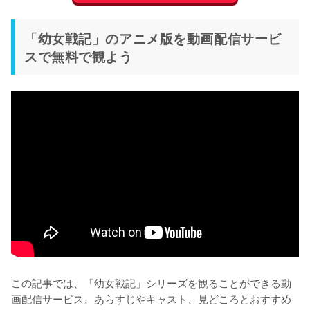
「幼女戦記」のアニメ版を動画配信サービ
スで無料で観よう
この記事では、「幼女戦記」シリーズを観ることができる動
画配信サービス、あらすじやキャスト、見どころとおすすめ