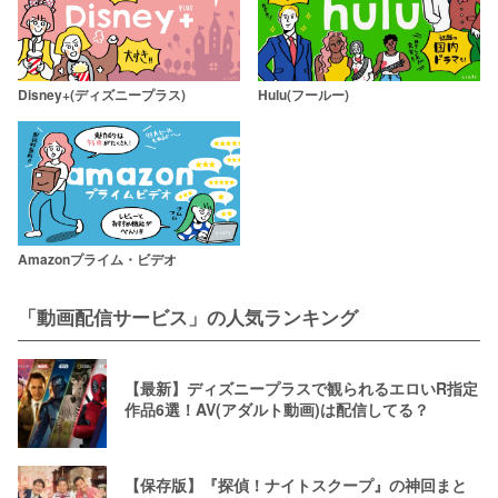
Disney+(ディズニープラス)
Hulu(フールー)
Amazonプライム・ビデオ
「動画配信サービス」の人気ランキング
【最新】ディズニープラスで観られるエロいR指定
作品6選！AV(アダルト動画)は配信してる？
【保存版】『探偵！ナイトスクープ』の神回まと