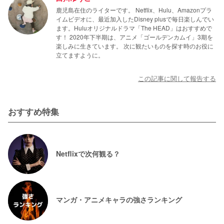
鹿児島在住のライターです。 Netflix、Hulu、Amazonプラ
イムビデオに、最近加入したDisney plusで毎日楽しんでい
ます。Huluオリジナルドラマ「The HEAD」はおすすめで
す！ 2020年下半期は、アニメ「ゴールデンカムイ」3期を
楽しみに生きています。 次に観たいものを探す時のお役に
立てますように。
この記事に関して報告する
おすすめ特集
Netflixで次何観る？
マンガ・アニメキャラの強さランキング