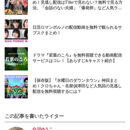
め！見逃し配信はTVerで見れない？無料で見る方
法、「会話のない夫婦」「爆発卵」など人気ラン
キング
日活ロマンポルノの配信動画を無料で観られるサ
ブスクまとめ！
ドラマ『若葉のころ』を無料視聴できる動画配信
サービスはコレ！【あらすじ&キャスト紹介】
【保存版】『水曜日のダウンタウン』神回まと
め！クロちゃん・名探偵津田など人気回の見逃し
配信を無料視聴するには？
この記事を書いたライター
白川ゆうこ