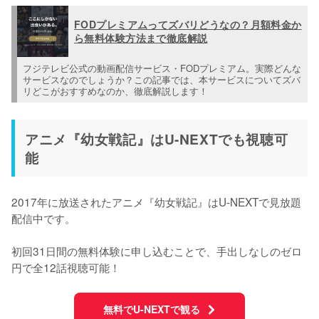
FODプレミアムってズバリどうなの？月額料金か
ら無料体験方法まで徹底解説
フジテレビ公式の動画配信サービス・FODプレミアム。実際どんな
サービスなのでしょうか？この記事では、本サービスについてズバ
リどこがおすすめなのか、徹底解説します！
アニメ『幼女戦記』はU-NEXTでも視聴可
能
2017年に放送されたアニメ『幼女戦記』はU-NEXTで見放題
配信中です。

初回31日間の無料体験に申し込むことで、手出しなしのゼロ
円で全12話視聴可能！
無料でU-NEXTで観る