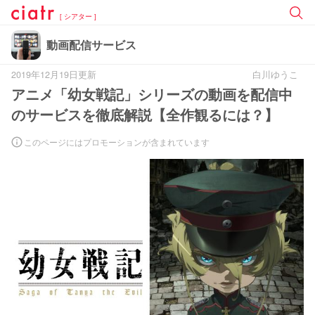
[ シアター ]
動画配信サービス
2019年12月19日更新
白川ゆうこ
アニメ「幼女戦記」シリーズの動画を配信中
のサービスを徹底解説【全作観るには？】
このページにはプロモーションが含まれています