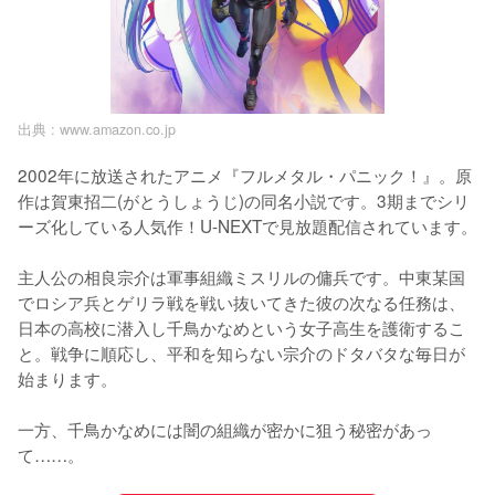
出典 :
www.amazon.co.jp
2002年に放送されたアニメ『フルメタル・パニック！』。原
作は賀東招二(がとうしょうじ)の同名小説です。3期までシリ
ーズ化している人気作！U-NEXTで見放題配信されています。

主人公の相良宗介は軍事組織ミスリルの傭兵です。中東某国
でロシア兵とゲリラ戦を戦い抜いてきた彼の次なる任務は、
日本の高校に潜入し千鳥かなめという女子高生を護衛するこ
と。戦争に順応し、平和を知らない宗介のドタバタな毎日が
始まります。

一方、千鳥かなめには闇の組織が密かに狙う秘密があっ
て……。