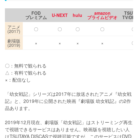
FOD
amazon
TSUTA
U-NEXT
hulu
プレミアム
プライムビデオ
TV/DIS
アニメ
〇
〇
〇
〇
〇
(2017)
劇場版
×
×
×
×
〇
(2019)
〇：無料で観られる

△：有料で観られる

×：配信なし

「幼女戦記」シリーズは2017年に放送されたアニメ『幼女戦
記』と、2019年に公開された映画『劇場版 幼女戦記』の2作
品あります。

2019年12月現在、劇場版「幼女戦記」はストリーミング再生
で視聴できるサービスはありません。映画版を視聴したい人
はTSUTAYA DISCASで視聴可能ですが、このサービスはDVD