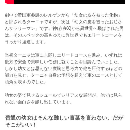
劇中で帝国軍参謀のレルゲンから「幼女の皮を被った化物」
と評されるターニャですが、実は「幼女の皮を被ったおじさ
んサラリーマン」です。神(存在X)から異世界へ飛ばされた男
は、そのスペックの高さゆえに異世界でもエリートコースを
うっかり邁進します。

当初ターニャは軍に志願しエリートコースを進み、いずれは
後方で安全で美味しい任務に就くことを目論んでいました。
しかし幼女とは思えない度胸と思考力で他を圧倒するほどの
能力を見せ、ターニャ自身の予想を超えて軍のエースとして
頭角を表すのでした。

幼女の姿で見せるシュールでシリアスな展開が、他では見ら
れない面白さを醸し出しています。
普通の幼女はそんな難しい言葉を言わない、だが
そこがいい！