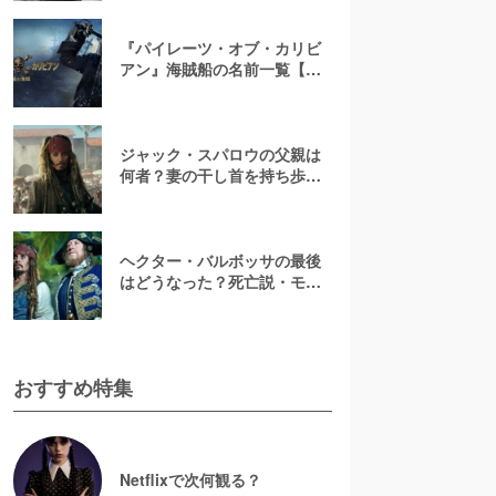
チマン号船長の生涯とその後
『パイレーツ・オブ・カリビ
アン』海賊船の名前一覧【ブ
ラックパール号の歴史を紐解
く！】
ジャック・スパロウの父親は
何者？妻の干し首を持ち歩く
キャプテン・ティーグを徹底
解説！
ヘクター・バルボッサの最後
はどうなった？死亡説・モデ
ルまで徹底解説【パイレー
ツ・オブ・カリビアン】
おすすめ特集
Netflixで次何観る？