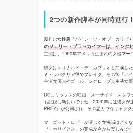
2つの新作脚本が同時進行
新作の女性版「パイレーツ・オブ・カリビア
のジェリー・ブラッカイマーは、インタ
主演は、1990年アメリカ生まれの女優
マー
彼女はレオナルド・ディカプリオと共演した映
ミ・ラパグリア役でブレイク。その後『アイ,
主演女優賞やゴールデングローブ賞主演女優
DCコミックスの映画『スーサイド・スクワッ
も記憶に新しいですね。2020年には彼女が主
PREY』が公開され、その悪カワなキャラク
マーゴット・ロビーが演じる女海賊はどんな
ブ・カリビアン」の完成が今から楽しみです