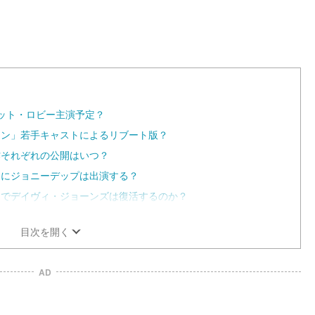
ット・ロビー主演予定？
アン」若手キャストによるリブート版？
作それぞれの公開はいつ？
」にジョニーデップは出演する？
」でデイヴィ・ジョーンズは復活するのか？
目次を開く
AD