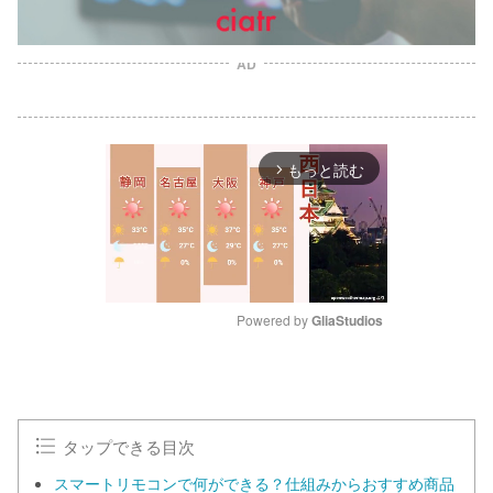
AD
もっと読む
arrow_forward_ios
Powered by 
GliaStudios
M
u
t
e
タップできる目次
スマートリモコンで何ができる？仕組みからおすすめ商品