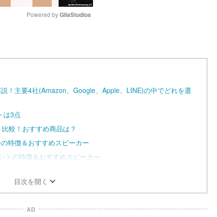
Powered by 
GliaStudios
M
u
t
e
要4社(Amazon、Google、Apple、LINE)の中でどれを選
トは3点
シスタント比較！おすすめ商品は？
レクサ)の特徴＆おすすめスピーカー
シスタントの特徴＆おすすめスピーカー
目次を開く
AD