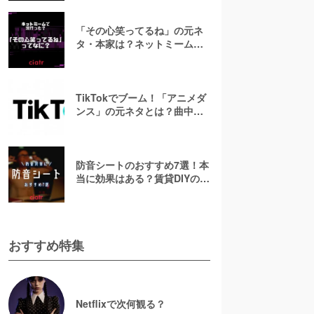
「その心笑ってるね」の元ネ
タ・本家は？ネットミームが
流行った経緯を解説
TikTokでブーム！「アニメダ
ンス」の元ネタとは？曲中の
「ロカロカ♪」も解説！
防音シートのおすすめ7選！本
当に効果はある？賃貸DIYの遮
音・吸音対策にも
おすすめ特集
Netflixで次何観る？