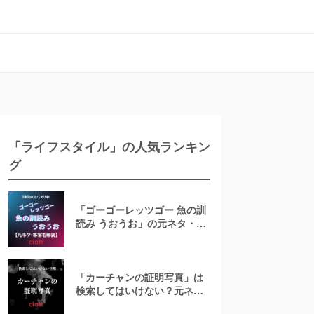
「ライフスタイル」の人気ランキン
グ
「ゴーゴーレッツゴー 魚の訓
読み うおうお」の元ネタ・本
家は？Tiktokで話題の音源は
誰の曲？
「カーチャンの証明写真」は
検索してはいけない？元ネタ
を調べてみた【TikTok】