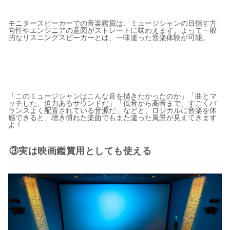
モニタースピーカーでの音楽鑑賞は、ミュージシャンの目指す方
向性やエンジニアの意図がストレートに味わえます。よって一般
的なリスニングスピーカーとは、一味違った音楽体験が可能。
「このミュージシャンはこんな音を描きたかったのか」「曲とマ
ッチした、迫力あるサウンドだ」「低音から高音まで、すごくバ
ランスよく配置されている音源だ」などと、ロジカルに音楽を体
感できると、聴き慣れた楽曲でもまた違った風景が見えてきます
よ！
③実は映画鑑賞用としても使える