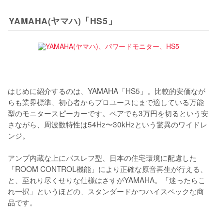
YAMAHA(ヤマハ)「HS5」
はじめに紹介するのは、YAMAHA「HS5」。比較的安価なが
らも業界標準、初心者からプロユースにまで適している万能
型のモニタースピーカーです。ペアでも3万円を切るという安
さながら、周波数特性は54Hz〜30kHzという驚異のワイドレ
ンジ。

アンプ内蔵な上にバスレフ型、日本の住宅環境に配慮した
「ROOM CONTROL機能」により正確な原音再生が行える、
と、至れり尽くせりな仕様はさすがYAMAHA。「迷ったらこ
れ一択」というほどの、スタンダードかつハイスペックな商
品です。