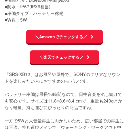
■防水：IP67(IPX6相当)

■稼働タイプ：バッテリー稼働

■W数：5W
＼Amazonでチェックする／
＼楽天でチェックする／
「SRS-XB12」はお風呂や屋外で、SONYのクリアなサウン
ドを楽しみたい人におすすめのモデルです。

バッテリー稼働は最長16時間なので、日中音楽を流し続けて
も安心です。サイズは11.8×8.6×8.4 cmで、重量も243gとか
なり軽量。持ち運びにぴったりの商品ですね。

一方で5Wと大音量再生に向かないため、広い部屋での再生に
は不適。持ち運びメインで、ウォーキング・ワークアウト中