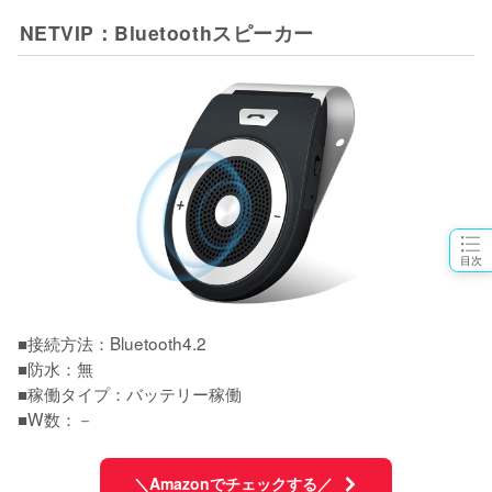
NETVIP：Bluetoothスピーカー
目次
■接続方法：Bluetooth4.2

■防水：無

■稼働タイプ：バッテリー稼働

■W数：－
＼Amazonでチェックする／