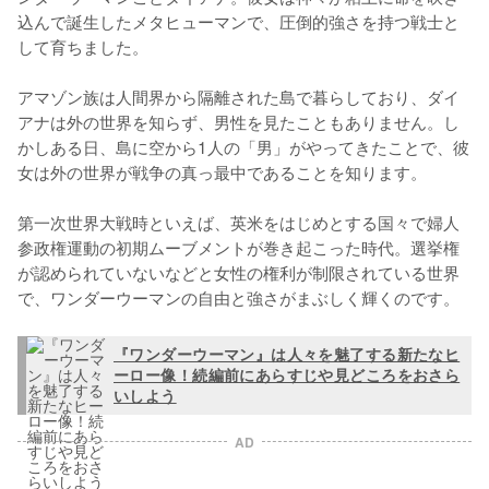
込んで誕生したメタヒューマンで、圧倒的強さを持つ戦士と
して育ちました。

アマゾン族は人間界から隔離された島で暮らしており、ダイ
アナは外の世界を知らず、男性を見たこともありません。し
かしある日、島に空から1人の「男」がやってきたことで、彼
女は外の世界が戦争の真っ最中であることを知ります。

第一次世界大戦時といえば、英米をはじめとする国々で婦人
参政権運動の初期ムーブメントが巻き起こった時代。選挙権
が認められていないなどと女性の権利が制限されている世界
で、ワンダーウーマンの自由と強さがまぶしく輝くのです。
『ワンダーウーマン』は人々を魅了する新たなヒ
ーロー像！続編前にあらすじや見どころをおさら
いしよう
AD