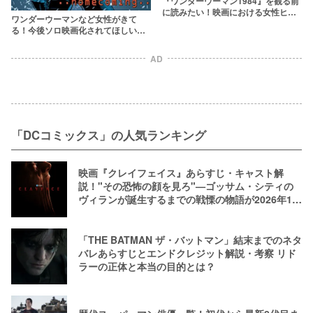
『ワンダーウーマン1984』を観る前
に読みたい！映画における女性ヒー
ワンダーウーマンなど女性がきて
ロー像の変遷
る！今後ソロ映画化されてほしい女
性ヒーロー12選
AD
「DCコミックス」の人気ランキング
映画『クレイフェイス』あらすじ・キャスト解
説！"その恐怖の顔を見ろ"—ゴッサム・シティの
ヴィランが誕生するまでの戦慄の物語が2026年10
月公開
「THE BATMAN ザ・バットマン」結末までのネタ
バレあらすじとエンドクレジット解説・考察 リド
ラーの正体と本当の目的とは？