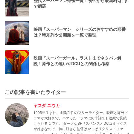
歴代スーパーマン俳優一覧！初代から最新8代目ま
で網羅
映画「スーパーマン」シリーズのおすすめの順番
は？時系列や公開順を一覧で整理
映画『スーパーガール』ラストまでネタバレ解
説！原作との違いやDCUとの関係も考察
この記事を書いたライター
ヤスダ ユウカ
1995年生まれ、山陰在住のフリーライター。映画と海外ド
ラマが大好きで、ハマったドラマは何十話でも連続で見続
けられる女です。 ダークなSFサスペンスとDCコミックス
が好きなので、特に好きな監督はやっぱりクリストファ
ー・ノーラン！『インターステラー』と「ダークナイト」3