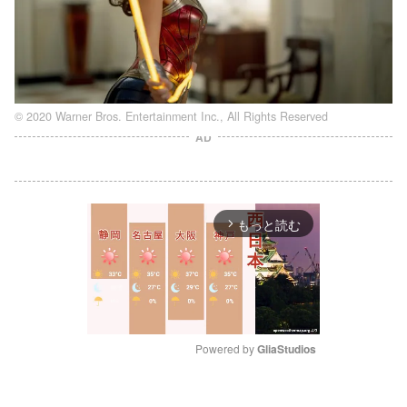
© 2020 Warner Bros. Entertainment Inc., All Rights Reserved
AD
もっと読む
arrow_forward_ios
Powered by 
GliaStudios
M
u