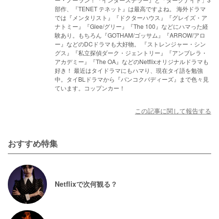
部作、『TENET テネット』は最高ですよね。 海外ドラマ
では『メンタリスト』『ドクターハウス』『グレイズ・ア
ナトミー』『Glee/グリー』『The 100』などにハマった経
験あり。もちろん『GOTHAM/ゴッサム』『ARROW/アロ
ー』などのDCドラマも大好物。 『ストレンジャー・シン
グス』『私立探偵ダーク・ジェントリー』『アンブレラ・
アカデミー』『The OA』などのNetflixオリジナルドラマも
好き！ 最近はタイドラマにもハマり、現在タイ語を勉強
中。タイBLドラマから『バンコクバディーズ』まで色々見
ています。コップンカー！
この記事に関して報告する
おすすめ特集
Netflixで次何観る？