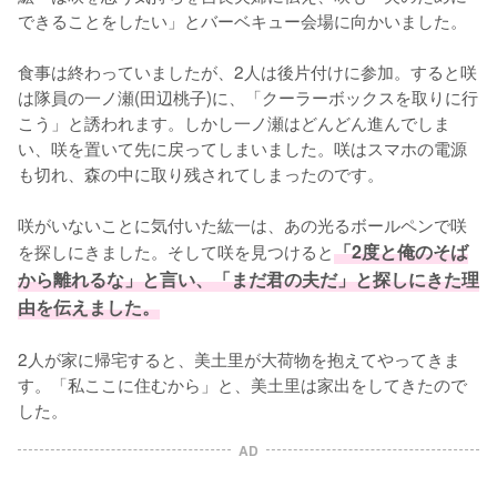
できることをしたい」とバーベキュー会場に向かいました。

食事は終わっていましたが、2人は後片付けに参加。すると咲
は隊員の一ノ瀬(田辺桃子)に、「クーラーボックスを取りに行
こう」と誘われます。しかし一ノ瀬はどんどん進んでしま
い、咲を置いて先に戻ってしまいました。咲はスマホの電源
も切れ、森の中に取り残されてしまったのです。

咲がいないことに気付いた紘一は、あの光るボールペンで咲
を探しにきました。そして咲を見つけると
「2度と俺のそば
から離れるな」と言い、「まだ君の夫だ」と探しにきた理
由を伝えました。
2人が家に帰宅すると、美土里が大荷物を抱えてやってきま
す。「私ここに住むから」と、美土里は家出をしてきたので
した。
AD