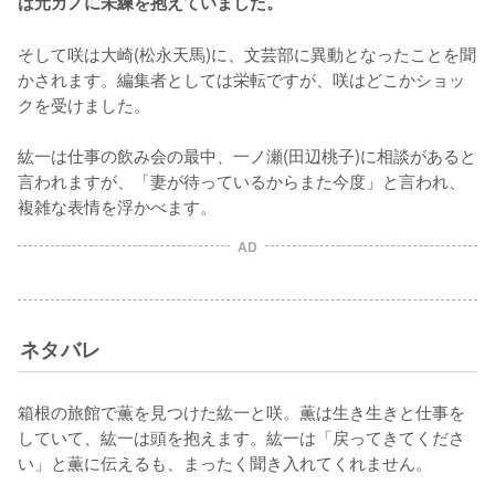
は元カノに未練を抱えていました。
そして咲は大崎(松永天馬)に、文芸部に異動となったことを聞
かされます。編集者としては栄転ですが、咲はどこかショッ
クを受けました。

紘一は仕事の飲み会の最中、一ノ瀬(田辺桃子)に相談があると
言われますが、「妻が待っているからまた今度」と言われ、
複雑な表情を浮かべます。
AD
ネタバレ
箱根の旅館で薫を見つけた紘一と咲。薫は生き生きと仕事を
していて、紘一は頭を抱えます。紘一は「戻ってきてくださ
い」と薫に伝えるも、まったく聞き入れてくれません。
