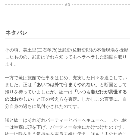
AD
ネタバレ
その頃、美土里(三石琴乃)は武史(佐野史郎)の不倫現場を撮影
したものの、武史はそれを知ってもヘラヘラした態度を取り
ます。

一方で薫は旅館で仕事をはじめ、充実した日々を過ごしてい
ました。正は
と断固として
「あいつは外でうまくやれない」
帰りを待っていましたが、紘一は
「いつも妻だけが我慢する
と正の考え方を否定。しかしこの言葉に、自
のはおかしい」
分自身の過ちに気付かされたのです。

咲と紘一はそれぞれパーティーとバーベキューへ。しかし紘
一は重森に頭を下げ、パーティー会場にかけつけたのです。
紘一は咲を思う気持ちを吉良夫婦に伝え、咲も「夫のために