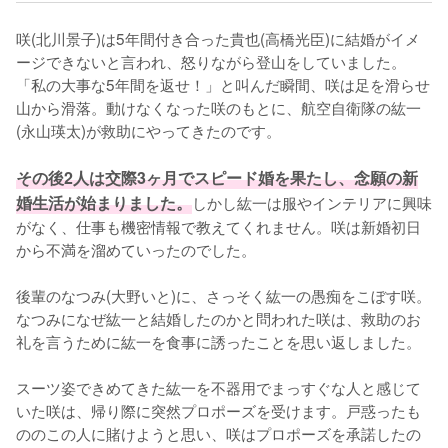
咲(北川景子)は5年間付き合った貴也(高橋光臣)に結婚がイメ
ージできないと言われ、怒りながら登山をしていました。
「私の大事な5年間を返せ！」と叫んだ瞬間、咲は足を滑らせ
山から滑落。動けなくなった咲のもとに、航空自衛隊の紘一
(永山瑛太)が救助にやってきたのです。

その後2人は交際3ヶ月でスピード婚を果たし、念願の新
婚生活が始まりました。
しかし紘一は服やインテリアに興味
がなく、仕事も機密情報で教えてくれません。咲は新婚初日
から不満を溜めていったのでした。

後輩のなつみ(大野いと)に、さっそく紘一の愚痴をこぼす咲。
なつみになぜ紘一と結婚したのかと問われた咲は、救助のお
礼を言うために紘一を食事に誘ったことを思い返しました。

スーツ姿できめてきた紘一を不器用でまっすぐな人と感じて
いた咲は、帰り際に突然プロポーズを受けます。戸惑ったも
ののこの人に賭けようと思い、咲はプロポーズを承諾したの