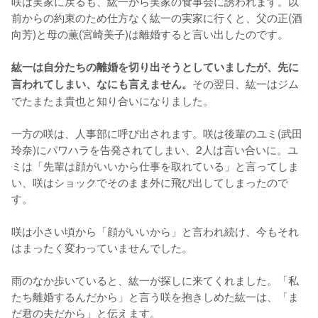
咲は実家に戻るも、紘一から実家の食事会に誘われます。以
前からの約束のため仕方なく紘一の実家に行くと、父の正(酒
向芳)と母の薫(宮崎美子)は離婚すると言い出したのです。

紘一は自分たちの離婚を切り出そうとしていましたが、先に
その翌日、紘一はジム
言われてしまい、なにも言えません。
でたまたま貴也と知り合いになりました。

一方の咲は、人事部に呼び出されます。咲は後輩のユミ(武田
玲奈)にパワハラを告発されてしまい、2人は言い合いに。ユ
ミは「先輩は顔がいいから仕事を取れている」と言ってしま
い、咲はショックでそのまま外に飛び出してしまったので
す。

咲は小さい頃から「顔がいいから」と言われ続け、今もそれ
はまったく変わっていませんでした。

雨のなか歩いていると、紘一が探しに来てくれました。「私
たち離婚するんだから」と言う咲を抱きしめた紘一は、「ま
だ君の夫だから」と伝えます。
