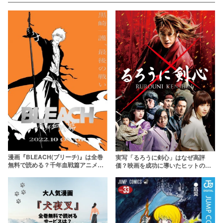
漫画『BLEACH(ブリーチ)』は全巻
実写「るろうに剣心」はなぜ高評
無料で読める？千年血戦篇アニメの
価？映画を成功に導いたヒットの裏
原作を読もう
側