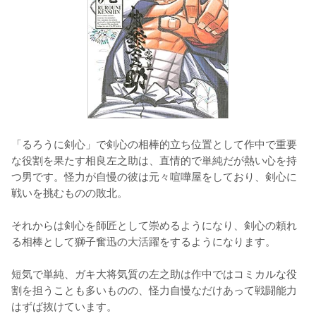
「るろうに剣心」で剣心の相棒的立ち位置として作中で重要
な役割を果たす相良左之助は、直情的で単純だが熱い心を持
つ男です。怪力が自慢の彼は元々喧嘩屋をしており、剣心に
戦いを挑むものの敗北。

それからは剣心を師匠として崇めるようになり、剣心の頼れ
る相棒として獅子奮迅の大活躍をするようになります。

短気で単純、ガキ大将気質の左之助は作中ではコミカルな役
割を担うことも多いものの、怪力自慢なだけあって戦闘能力
はずば抜けています。