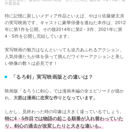
作委員会
特に記憶に新しいメディア作品といえば、やはり佐藤健主演
の実写映画です。キャストに豪華俳優を連ねた本作は、2012
年に第1作を公開。その後2014年に第2・3作、2021年に第
4・5作を公開し完結しています。

実写映画の魅力はなんといっても迫力あふれるアクション。
人気俳優たちが体を張って挑んだワイヤーアクションと美し
い映像の数々は必見です！
「るろ剣」実写映画版との違いは？
映画版「るろうに剣心」では漫画本編の全エピソードが描か
れ、
大筋は漫画に忠実な作りとなっています。
しかし、見終わった時の印象は大きく違っているでしょう。
特に4・5作目では物語の起こる順番が入れ替わっていた
り、剣心の過去が改変したりと大きな違いも。