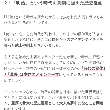
2：「明治」という時代を真剣に捉えた歴史漫画
｢明治｣という時代を舞台だからこそ描かれた人間ドラマも本
作の見どころのひとつです。

｢侍｣を中心にした時代が終わり、これまでの価値観が大きく
変化した明治時代。そこには
自分たちのアイデンティティを
失った武士や剣士たちがいました。
主人公を始めた主要キャラクターたちが新しい時代に戸惑い
ながら、いかに存在意義を見つけていくのか。｢侍｣の時代が
終わった今、本当の｢強さ｣とは一体何なのか。
｢時代の変化｣
と｢葛藤｣は本作のメインテーマ
になっていると言っても良
いでしょう。

フィクションながら、時代の背景を丹念に描いた世界観はリ
アリティに溢れています。ただド派手なバトルだけではな
く、
重厚で骨太な歴史漫画として大人も夢中になること間違
いなしですよ。