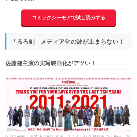
コミックシーモアで試し読みする
「るろ剣」メディア化の波が止まらない！
佐藤健主演の実写映画化がアツい！
© 和月伸宏／ 集英社 ©2020 映画「るろうに剣心 最終章 The Final」製