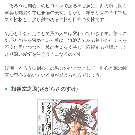
「るろうに剣心」のヒロインである神谷薫は、剣の腕も良く
容姿も端麗な才色兼備の美女。しかし、家事が大の苦手で短
気な性格と、少し難のある性格が目立つ女性です。

剣心と出会ったことで薫の人生は変わっていきます。徐々に
剣心との仲を深めていく薫は、流浪人である剣心の行く末を
不安に思いつつも、彼の考えを支持し、応援する立場として
より深い愛情を注ぐようになるのです。

漫画「るろうに剣心」の魅力のひとつとして、剣心と薫の純
真な恋心を描いている点が挙げられるでしょう。
相楽左之助(さがらさのすけ)