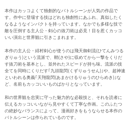
本作はカッコよくて独創的なバトルシーンが人気の作品で
す。作中に登場する技はどれも独創性にあふれ、真似したく
なるようなインパクトを持っています。なかでも多様な技で
敵を圧倒する主人公・剣心の抜刀術は必見！目を惹くカッコ
いい演出と世界観に引きこまれます。

本作の主人公・緋村剣心が使うのは飛天御剣流(ひてんみつる
ぎりゅう)という流派で、鞘(さや)に収めてから一撃をくりだ
す抜刀術を基本とし、並外れたスピードが持ち味。流派の技
全てを同時にくりだす｢九頭龍閃(くずりゅうせん)｣や、超神速
といわれる奥義｢天翔龍閃(あまかけるりゅうのひらめき)｣な
ど、名前もカッコいいものばかりとなっています。

和の世界観を忠実に守った魅力的な必殺技と、それを読者に
伝えるカッコいいながら見やすくて丁寧な作画。このふたつ
の絶妙なバランスによって、漫画好きをもうならせる本作の
バトルシーンは作られているのです。