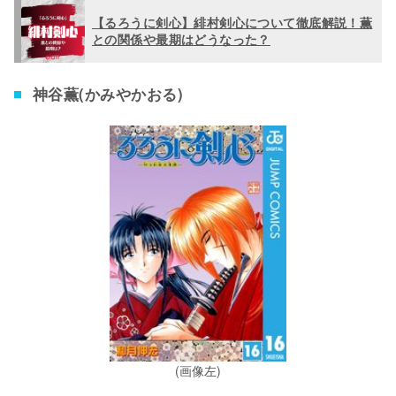
【るろうに剣心】緋村剣心について徹底解説！薫
との関係や最期はどうなった？
神谷薫(かみやかおる)
(画像左)