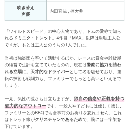
吹き替え
内田直哉 , 楠大典
声優
「ワイルドスピード」の中心人物であり、ドムの愛称で知ら
れる
。4作目「MAX」以降は単独主人公
ドミニク・トレット
ですが、もとは主人公のうちの1人でした。

当初は強盗団を率いて活動するほか、レースの賞金や雑貨屋
の経営で生計を立てていたものの、現在は
警察に協力を請わ
に。
として名を馳せており、運
れる立場
天才的なドライバー
転の技術も戦闘力も、ファミリーでもっとも高いといえるで
しょう。

一見、気性の荒さも目立ちますが、
独自の信念や正義を持つ
魅力的なアウトロー
です。一般人や子どもには優しく接し、
ファミリーとのBBQでも食事前のお祈りを忘れません。これ
はトレット家が
で、胸には十字架を
クリスチャンであるため
下げています。