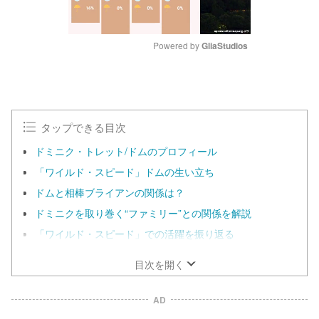
Powered by 
GliaStudios
M
u
t
e
タップできる目次
ドミニク・トレット/ドムのプロフィール
「ワイルド・スピード」ドムの生い立ち
ドムと相棒ブライアンの関係は？
ドミニクを取り巻く“ファミリー”との関係を解説
「ワイルド・スピード」での活躍を振り返る
目次を開く
AD