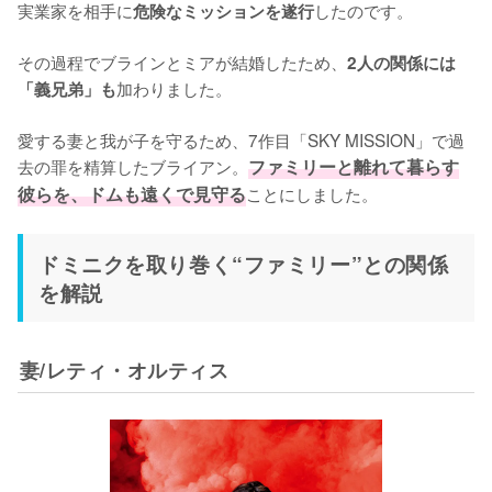
実業家を相手に
したのです。

危険なミッションを遂行
その過程でブラインとミアが結婚したため、
2人の関係には
加わりました。

「義兄弟」も
愛する妻と我が子を守るため、7作目「SKY MISSION」で過
去の罪を精算したブライアン。
ファミリーと離れて暮らす
彼らを、ドムも遠くで見守る
ことにしました。
ドミニクを取り巻く“ファミリー”との関係
を解説
妻/レティ・オルティス