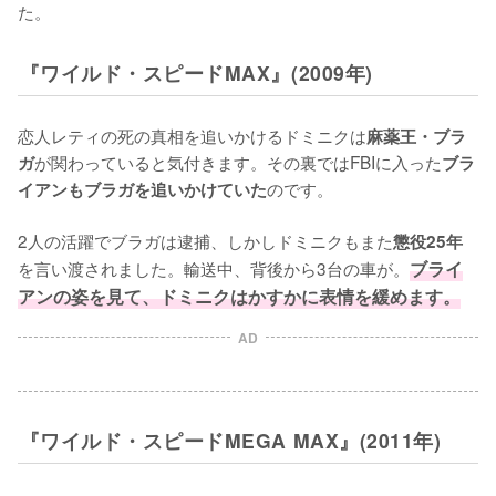
た。
『ワイルド・スピードMAX』(2009年)
恋人レティの死の真相を追いかけるドミニクは
麻薬王・ブラ
が関わっていると気付きます。その裏ではFBIに入った
ガ
ブラ
のです。

イアンもブラガを追いかけていた
2人の活躍でブラガは逮捕、しかしドミニクもまた
懲役25年
を言い渡されました。輸送中、背後から3台の車が。
ブライ
アンの姿を見て、ドミニクはかすかに表情を緩めます。
AD
『ワイルド・スピードMEGA MAX』(2011年)