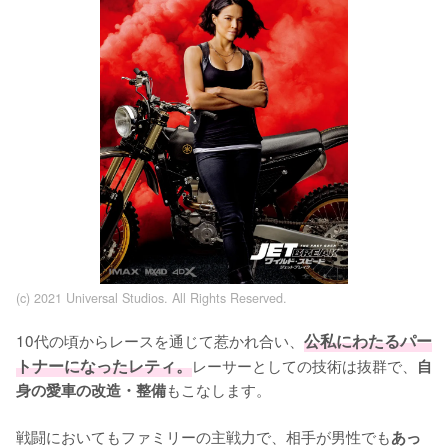
(c) 2021 Universal Studios. All Rights Reserved.
10代の頃からレースを通じて惹かれ合い、
公私にわたるパー
トナーになったレティ。
レーサーとしての技術は抜群で、
自
もこなします。

身の愛車の改造・整備
戦闘においてもファミリーの主戦力で、相手が男性でも
あっ