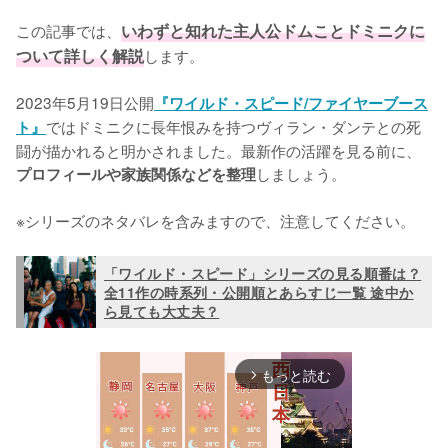
この記事では、
いわずと知れた主人公ドムことドミニクに
ついて詳しく解説
します。

2023年5月19日公開
『ワイルド・スピード/ファイヤーブース
ではドミニクに長年恨みを持つヴィラン・ダンテとの死
ト』
闘が描かれると明かされました。最新作の活躍を見る前に、
しましょう。

プロフィールや家族関係などを整理
※シリーズのネタバレを含みますので、注意してください。
「ワイルド・スピード」シリーズの見る順番は？
全11作の時系列・公開順とあらすじ一覧 途中か
ら見ても大丈夫？
もっと読む
arrow_forward_ios