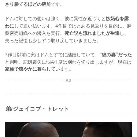
です。

さり勝てるほどの腕前
ドムに対しての想いは強く、彼に異性が近づくと
嫉妬心を露
して追い払います。4作目ではとある見返りを目的に、麻
わに
薬密売組織への潜入を実行。
し、
死亡説も流れましたが生還
失った記憶も少しずつ取り戻していきました。

7作目以前に実はドムとすでに結婚していて、
“彼の妻”だった
と判明。記憶喪失に悩み1度は別れを切り出しますが、現在は
います。
家族で穏やかに暮らして
AD
弟/ジェイコブ・トレット