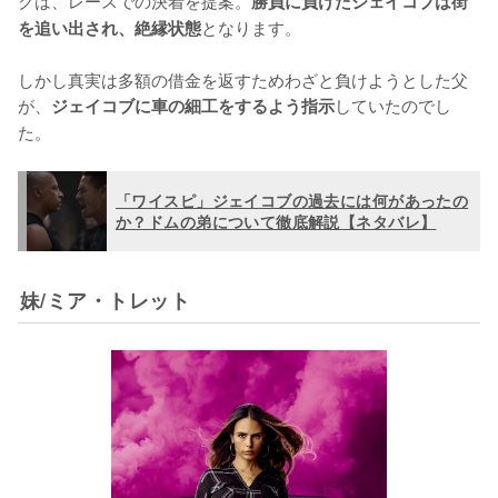
クは、レースでの決着を提案。
勝負に負けたジェイコブは街
となります。

を追い出され、絶縁状態
しかし真実は多額の借金を返すためわざと負けようとした父
が、
していたのでし
ジェイコブに車の細工をするよう指示
た。
「ワイスピ」ジェイコブの過去には何があったの
か？ドムの弟について徹底解説【ネタバレ】
妹/ミア・トレット