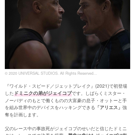
© 2020 UNIVERSAL STUDIOS. All Rights Reserved...
『ワイルド・スピード／ジェットブレイク』(2021)で初登場
した
ドミニクの弟がジェイコブ
です。しばらくミスター・
ノーバディのもとで働くものの大富豪の息子・オットーと手
を組み世界中のデバイスをハッキングできる
強
「アリエス」
奪を計画します。

父のレース中の事故死がジェイコブのせいだと信じたドミニ