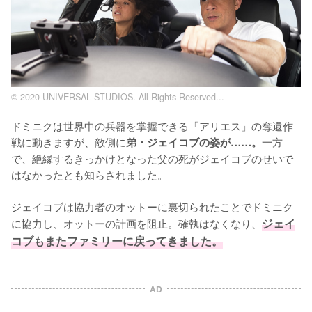
© 2020 UNIVERSAL STUDIOS. All Rights Reserved...
ドミニクは世界中の兵器を掌握できる「アリエス」の奪還作
戦に動きますが、敵側に
一方
弟・ジェイコブの姿が……。
で、絶縁するきっかけとなった父の死がジェイコブのせいで
はなかったとも知らされました。

ジェイコブは協力者のオットーに裏切られたことでドミニク
に協力し、オットーの計画を阻止。確執はなくなり、
ジェイ
コブもまたファミリーに戻ってきました。
AD