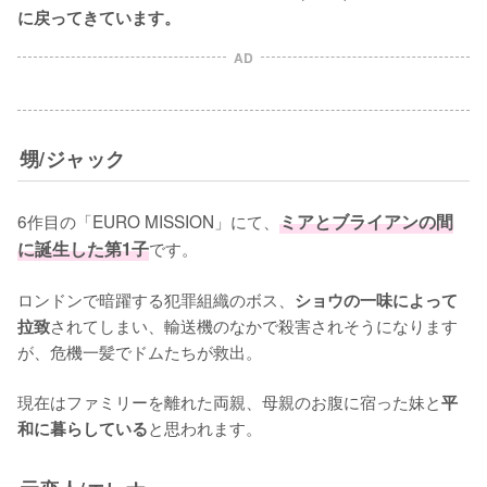
に戻ってきています。
AD
甥/ジャック
6作目の「EURO MISSION」にて、
ミアとブライアンの間
に誕生した第1子
です。

ロンドンで暗躍する犯罪組織のボス、
ショウの一味によって
されてしまい、輸送機のなかで殺害されそうになります
拉致
が、危機一髪でドムたちが救出。

現在はファミリーを離れた両親、母親のお腹に宿った妹と
平
と思われます。
和に暮らしている