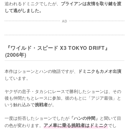
追われるドミニクでしたが、
ブライアンは友情を取り鍵を渡
して逃がしました。
AD
『ワイルド・スピード X3 TOKYO DRIFT』
(2006年)
本作はショーンとハンの物語ですが、
ドミニクもカメオ出演
しています。

ヤクザの息子・タカシにレースで勝利したショーンは、その
後も仲間たちとレースに参加。彼のもとに「アジア最強」と
いう触れ込みで
が。

挑戦者
一度は拒否したショーンでしたが
と聞いて目
「ハンの仲間」
の色が変わります。
アメ車に乗る挑戦者はドミニク
でし