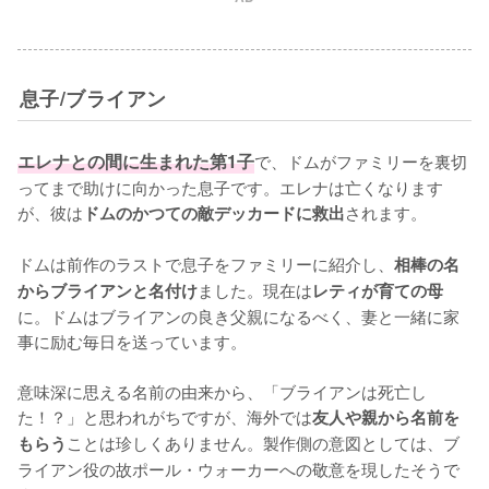
息子/ブライアン
エレナとの間に生まれた第1子
で、ドムがファミリーを裏切
ってまで助けに向かった息子です。エレナは亡くなります
が、彼は
されます。

ドムのかつての敵デッカードに救出
ドムは前作のラストで息子をファミリーに紹介し、
相棒の名
ました。現在は
からブライアンと名付け
レティが育ての母
に。ドムはブライアンの良き父親になるべく、妻と一緒に家
事に励む毎日を送っています。

意味深に思える名前の由来から、「ブライアンは死亡し
た！？」と思われがちですが、海外では
友人や親から名前を
ことは珍しくありません。製作側の意図としては、ブ
もらう
ライアン役の故ポール・ウォーカーへの敬意を現したそうで