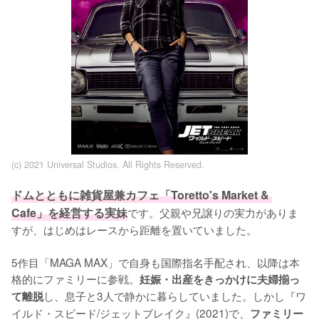
(c) 2021 Universal Studios. All Rights Reserved.
ドムとともに雑貨屋兼カフェ「Toretto's Market & 
Cafe」を経営する実妹
です。父親や兄譲りの実力がありま
すが、はじめはレースから距離を置いていました。

5作目「MAGA MAX」で自身も国際指名手配され、以降は本
格的にファミリーに参戦。
妊娠・出産をきっかけに夫婦揃っ
し、息子と3人で静かに暮らしていました。しかし『ワ
て離脱
イルド・スピード/ジェットブレイク』(2021)で、
ファミリー