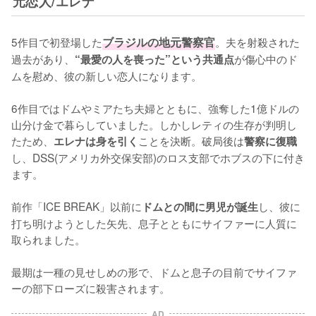
元恋人/エレナ
5作目で初登場した
ブラジルの地元警察官
。夫を射殺された
過去があり、
が傷心中のド
“最愛の人を喪った”という共通点
ムを慰め、彼の新しい恋人になります。

6作目ではドムやミアたち夫婦とともに、強奪した1億ドルの
山分け金で暮らしていました。しかしレティの生存が判明し
たため、
ことを決断。破局後は
エレナは身を引く
警察に復職
し、DSS(アメリカ外交保安部)のロス支部でホブスの下に付き
ます。

前作「ICE BREAK」以前に
し、彼に
ドムとの間に男児が誕生
打ち明けようとした矢先、息子とともにサイファーに人質に
取られました。

最期は一種の見せしめの形で、ドムと息子の目前でサイファ
ーの部下ローズに殺害されます。
AD