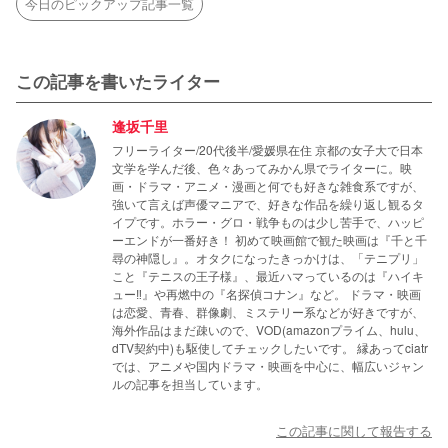
今日のピックアップ記事一覧
この記事を書いたライター
逢坂千里
フリーライター/20代後半/愛媛県在住 京都の女子大で日本
文学を学んだ後、色々あってみかん県でライターに。映
画・ドラマ・アニメ・漫画と何でも好きな雑食系ですが、
強いて言えば声優マニアで、好きな作品を繰り返し観るタ
イプです。ホラー・グロ・戦争ものは少し苦手で、ハッピ
ーエンドが一番好き！ 初めて映画館で観た映画は『千と千
尋の神隠し』。オタクになったきっかけは、「テニプリ」
こと『テニスの王子様』、最近ハマっているのは『ハイキ
ュー‼』や再燃中の『名探偵コナン』など。 ドラマ・映画
は恋愛、青春、群像劇、ミステリー系などが好きですが、
海外作品はまだ疎いので、VOD(amazonプライム、hulu、
dTV契約中)も駆使してチェックしたいです。 縁あってciatr
では、アニメや国内ドラマ・映画を中心に、幅広いジャン
ルの記事を担当しています。
この記事に関して報告する