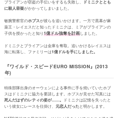
ブライアンが窃盗の手伝いをするも失敗し、
ドミニクととも
がかかってしまいました。

に殺人容疑
敏腕警察官の
が彼らを追いかけます。一方で黒幕が麻
ホブス
薬王・レイエスだと知ったドミニクは、ミアがブライアンの
子供を授かったと知り
1億ドル強奪を計画
しました。

ドミニクとブライアンは金庫を奪取。追いかけるレイエスは
海に転落し、ファミリーは
1億ドルを手にしました。
『ワイルド・スピードEURO MISSION』(2013
年)
特殊部隊出身のオーウェンによる事件に手を焼いていたホブ
スはドミニクに協力を要請します。ホブスが見せた写真には
ドミニクは記憶を失ったと
死んだはずのレティの姿が……。
いう彼女にレースを仕掛け、
と明かします。

元恋人だった