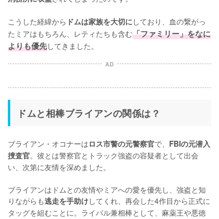
こうした経緯から
しており、血の繋がっ
ドムは家族を大切に
たミアはもちろん、レティたちも含む
「ファミリー」をなに
よりも優先
してきました。
AD
ドムと相棒ブライアンの関係は？
ブライアン・オコナーは
で、
ロス市警の元警察官
FBIの元潜入
。彼とは警察官とトラック強盗の容疑者として出会
捜査官
い、次第に友情を深めました。

ブライアンはドムとの友情やミアへの愛を優先し、強盗と知
りながらも
してくれ、再会した4作目から正式に
逃走を手助け
タッグを組むことに。ライバル兼相棒として、麻薬王や悪徳