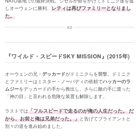
NATO基地での最終決戦。ジゼルが命をかけてドミニク達を逃
しオーウェンに勝利、
レティは再びファミリーとなりまし
た。
AD
『ワイルド・スピードSKY MISSION』(2015年)
オーウェンの兄・
がドミニクらを襲撃。ドミニク
デッカード
とファミリーはミスター・ノーバディの依頼で
ハッカーのラ
をデッカードの手から救出し、さらに敵の手に渡った
ムジー
「神の目」と言われる危険な装置も解除します。

ラストでは
「フルスピードで走るのが俺の人生だった。 だ
から、お前と俺は兄弟だった。」
と告げてブライアントと
別々の道を進み始めました。