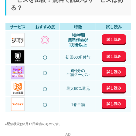
る？
サービス
おすすめ度
特徴
試し読み
1巻半額
◎
試し読み
無料作品が
1万冊以上
○
試し読み
初回600P付与
○
6回分の
試し読み
半額クーポン
○
試し読み
最大50%還元
○
試し読み
1巻半額
※配信状況は8月17日時点のものです。
AD