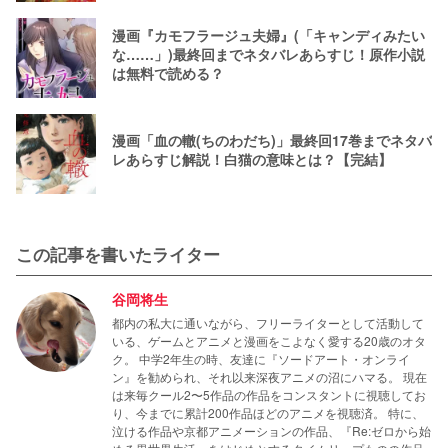
漫画『カモフラージュ夫婦』(「キャンディみたい
な……」)最終回までネタバレあらすじ！原作小説
は無料で読める？
漫画「血の轍(ちのわだち)」最終回17巻までネタバ
レあらすじ解説！白猫の意味とは？【完結】
この記事を書いたライター
谷岡将生
都内の私大に通いながら、フリーライターとして活動して
いる、ゲームとアニメと漫画をこよなく愛する20歳のオタ
ク。 中学2年生の時、友達に『ソードアート・オンライ
ン』を勧められ、それ以来深夜アニメの沼にハマる。 現在
は来毎クール2〜5作品の作品をコンスタントに視聴してお
り、今までに累計200作品ほどのアニメを視聴済。 特に、
泣ける作品や京都アニメーションの作品、『Re:ゼロから始