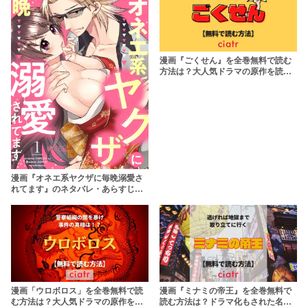
漫画『ごくせん』を全巻無料で読む
方法は？大人気ドラマの原作を読も
う！
漫画『オネエ系ヤクザに毎晩溺愛さ
れてます』のネタバレ・あらすじ！
全巻無料で読む方法についても徹底
解説！
漫画「ウロボロス」を全巻無料で読
漫画『ミナミの帝王』を全巻無料で
む方法は？大人気ドラマの原作を最
読む方法は？ドラマ化もされた名作