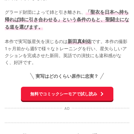
グラード財団によって姉と引き離され、
「聖衣を日本へ持ち
帰れば姉に引き合わせる」という条件のもと、聖闘士にな
る道を選びます。
本作で実写版星矢を演じるのは
新田真剣佑
です。本作の撮影
1ヶ月前から週5で様々なトレーニングを行い、星矢らしいア
クションを完成させた新田。英語での演技にも違和感がな
く、好評です。
実写はどのくらい原作に忠実？
無料でコミックシーモアで試し読み
AD