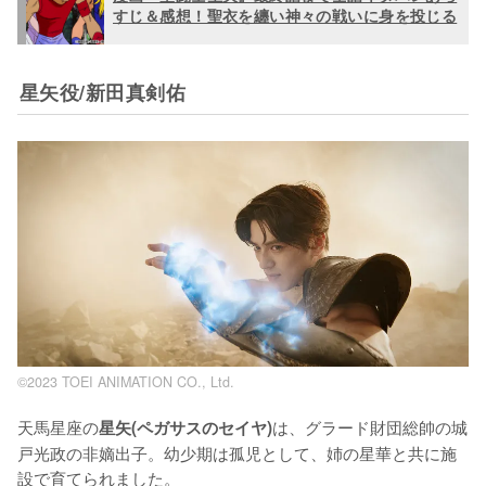
すじ＆感想！聖衣を纏い神々の戦いに身を投じる
星矢役/新田真剣佑
©2023 TOEI ANIMATION CO., Ltd.
天馬星座の
は、グラード財団総帥の城
星矢(ペガサスのセイヤ)
戸光政の非嫡出子。幼少期は孤児として、姉の星華と共に施
設で育てられました。
