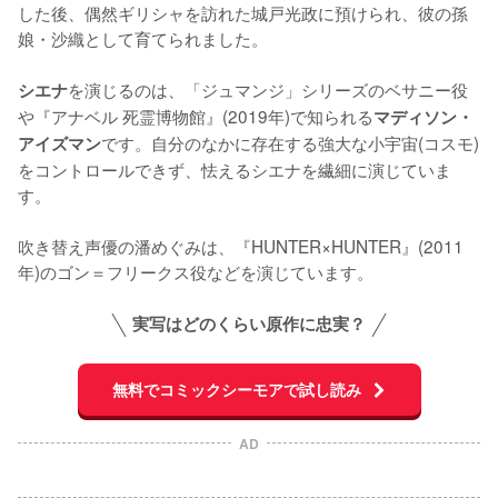
した後、偶然ギリシャを訪れた城戸光政に預けられ、彼の孫
娘・沙織として育てられました。

を演じるのは、「ジュマンジ」シリーズのベサニー役
シエナ
や『アナベル 死霊博物館』(2019年)で知られる
マディソン・
です。自分のなかに存在する強大な小宇宙(コスモ)
アイズマン
をコントロールできず、怯えるシエナを繊細に演じていま
す。

吹き替え声優の潘めぐみは、『HUNTER×HUNTER』(2011
年)のゴン＝フリークス役などを演じています。
実写はどのくらい原作に忠実？
無料でコミックシーモアで試し読み
AD