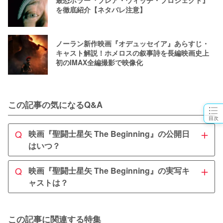
最恐ホラー『ブレア・ウィッチ・プロジェクト』
を徹底紹介【ネタバレ注意】
ノーラン新作映画『オデュッセイア』あらすじ・
キャスト解説！ホメロスの叙事詩を長編映画史上
初のIMAX全編撮影で映像化
この記事の気になるQ&A
目次
＋
Q
映画『聖闘士星矢 The Beginning』の公開日
はいつ？
A
＋
Q
映画『聖闘士星矢 The Beginning』の実写キ
ハリウッド実写映画「聖闘士星矢」は2023年4月28日に公
ャストは？
開予定です。
A
主人公・星矢を演じるのはハリウッド2作目の出演となる
この記事に関連する特集
新田真剣佑。
