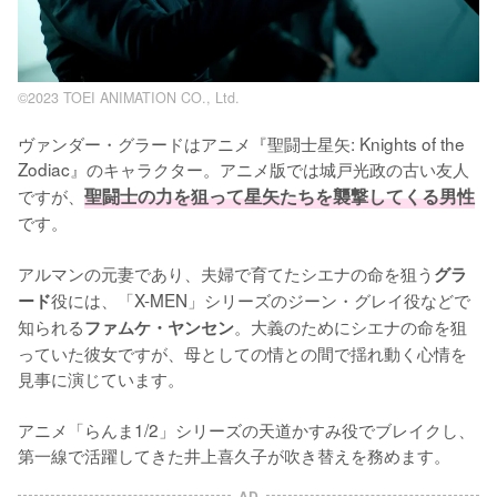
©2023 TOEI ANIMATION CO., Ltd.
ヴァンダー・グラードはアニメ『聖闘士星矢: Knights of the 
Zodiac』のキャラクター。アニメ版では城戸光政の古い友人
ですが、
聖闘士の力を狙って星矢たちを襲撃してくる男性
です。

アルマンの元妻であり、夫婦で育てたシエナの命を狙う
グラ
役には、「X-MEN」シリーズのジーン・グレイ役などで
ード
知られる
。大義のためにシエナの命を狙
ファムケ・ヤンセン
っていた彼女ですが、母としての情との間で揺れ動く心情を
見事に演じています。

アニメ「らんま1/2」シリーズの天道かすみ役でブレイクし、
第一線で活躍してきた井上喜久子が吹き替えを務めます。
AD