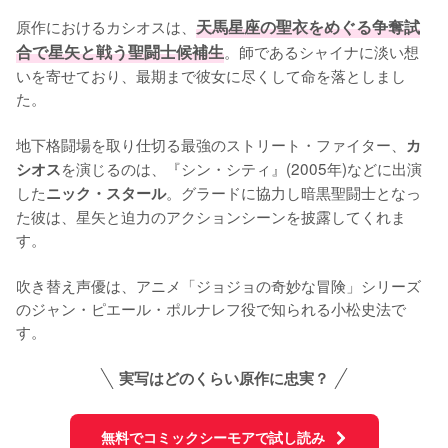
原作におけるカシオスは、
天馬星座の聖衣をめぐる争奪試
合で星矢と戦う聖闘士候補生
。師であるシャイナに淡い想
いを寄せており、最期まで彼女に尽くして命を落としまし
た。

地下格闘場を取り仕切る最強のストリート・ファイター、
カ
を演じるのは、『シン・シティ』(2005年)などに出演
シオス
した
。グラードに協力し暗黒聖闘士となっ
ニック・スタール
た彼は、星矢と迫力のアクションシーンを披露してくれま
す。

吹き替え声優は、アニメ「ジョジョの奇妙な冒険」シリーズ
のジャン・ピエール・ポルナレフ役で知られる小松史法で
す。
実写はどのくらい原作に忠実？
無料でコミックシーモアで試し読み