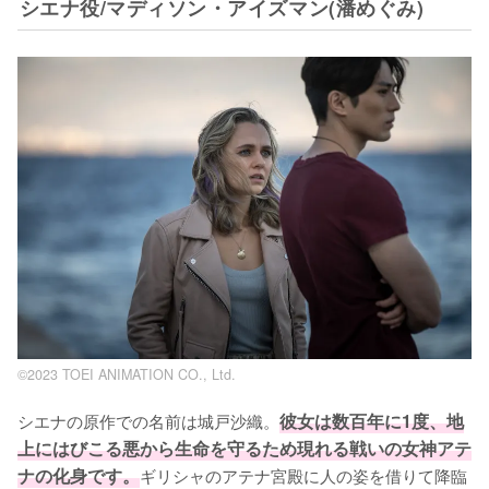
シエナ役/マディソン・アイズマン(潘めぐみ)
©2023 TOEI ANIMATION CO., Ltd.
シエナの原作での名前は城戸沙織。
彼女は数百年に1度、地
上にはびこる悪から生命を守るため現れる戦いの女神アテ
ナの化身です。
ギリシャのアテナ宮殿に人の姿を借りて降臨