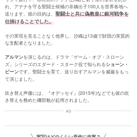
れ、アテナを守る聖闘士候補の非嫡出子100人を世界各地へ
送ります。彼の目的は、
聖闘士と共に偽教皇に銀河戦争を
仕掛けることでした。
その実現を見ることなく他界し、沙織は13歳で財団の実質的
な支配者となりました。

を演じるのは、ドラマ「ゲーム・オブ・スローン
アルマン
ズ」シリーズのエダード・スターク役で知られる
ショーン・
です。聖闘士を育て、送り出すアルマンを威厳をもっ
ビーン
て演じました。

吹き替え声優には、『オデッセイ』(2015年)などでも彼の吹
き替えを務めた磯部勉が起用されました。
AD
実写はどのくらい原作に忠実？