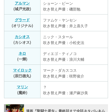
アルマン
ショーン・ビーン
(城戸光政)
吹き替え声優：磯部勉
グラード
ファムケ・ヤンセン
(オリジナル)
吹き替え声優：井上喜久子
カシオス
ニック・スタール
(カシオス)
吹き替え声優：小松史法
ネロ
ディエゴ・ティノコ
(一輝)
吹き替え声優：浪川大輔
マイロック
マーク・ダカスコス
(辰巳徳丸)
吹き替え声優：咲野俊介
マリン
？
(魔鈴)
吹き替え声優：瀬戸麻沙美
漫画『聖闘士星矢』最終話まで全話ネタバレあら