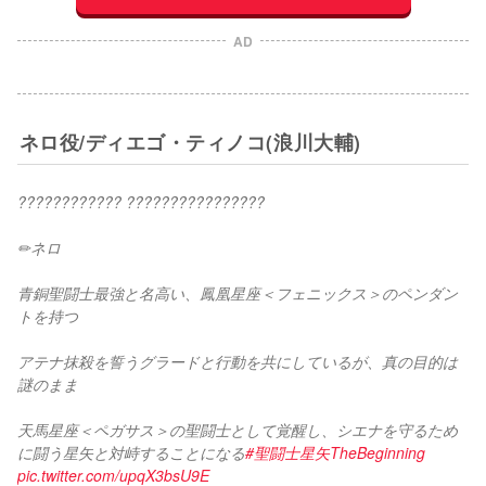
AD
ネロ役/ディエゴ・ティノコ(浪川大輔)
???????????? ????????????????
✏ネロ
青銅聖闘士最強と名高い、鳳凰星座＜フェニックス＞のペンダン
トを持つ
アテナ抹殺を誓うグラードと行動を共にしているが、真の目的は
謎のまま
天馬星座＜ペガサス＞の聖闘士として覚醒し、シエナを守るため
に闘う星矢と対峙することになる
#聖闘士星矢TheBeginning
pic.twitter.com/upqX3bsU9E