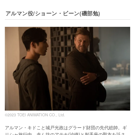
アルマン役/ショーン・ビーン(磯部勉)
©2023 TOEI ANIMATION CO., Ltd.
アルマン・キドこと城戸光政はグラード財団の先代総帥。ギ
リシャ旅行中、赤ん坊のアテナ(沙織)と射手座の聖衣を託さ