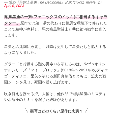
— 映画『聖闘士星矢 The Beginning』公式 (@kotz_movie_jp)
April 6, 2023
鳳凰星座の一輝(フェニックスのイッキ)に相当するキャラ
クター。
原作では弟・瞬の代わりに極悪な環境下で修行した
ことで精神が摩耗し、悪の暗黒聖闘士と共に銀河戦争に乱入
します。

星矢との死闘に敗北し、以降は更生して星矢たちと協力する
ようになりました。

グラードと行動する謎の男
を演じるのは、Netflixオリジ
ネロ
ナルシリーズ『マイ・ブロック』(2018年〜2021年)の
ディエ
。星矢を演じる新田真剣佑とともに、迫力の戦
ゴ・ティノコ
闘シーンを見せ、死闘を繰り広げます。

吹き替えを務める浪川大輔は、他作品で蜥蜴星座のミスティ
や水瓶座のカミュを演じた経験があります。
実写はどのくらい原作に忠実？