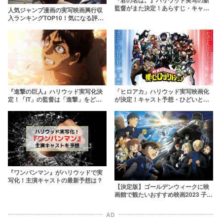
監督がまた決定！あらすじ・キャス
人気ジャンプ漫画の実写映画興行収
トも大予想
入ランキングTOP10！気になる評価
を正直レビュー
『進撃の巨人』ハリウッド実写化決
「ヒロアカ」ハリウッド実写映画化
定！「IT」の監督は「進撃」をどう
が決定！キャスト予想・ひどいと言
描く？
われる理由は？
『ワンパンマン』がハリウッドで実
写化！主演キャストの最新予想は？
【決定版】ゴールデンウィークに映
画館で観たいおすすめ映画2023 子供
も大人も楽しめるGW公開のアニメ映
画・邦画・洋画
AD