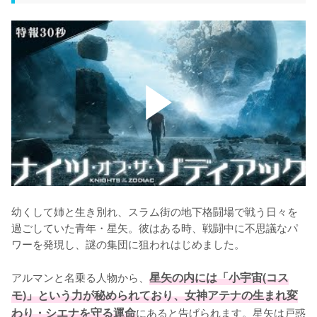
幼くして姉と生き別れ、スラム街の地下格闘場で戦う日々を
過ごしていた青年・星矢。彼はある時、戦闘中に不思議なパ
ワーを発現し、謎の集団に狙われはじめました。

アルマンと名乗る人物から、
星矢の内には「小宇宙(コス
モ)」という力が秘められており、女神アテナの生まれ変
わり・シエナを守る運命
にあると告げられます。星矢は戸惑