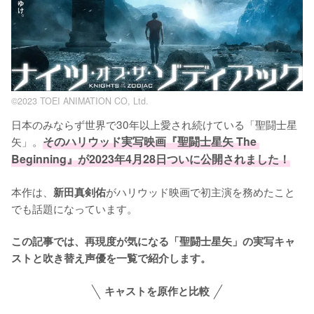
©2023 TOEI ANIMATION CO, Ltd.
日本のみならず世界で30年以上愛され続けている「聖闘士星
矢」。
そのハリウッド実写映画『聖闘士星矢 The 
Beginning』が2023年4月28日ついに公開されました！
本作は、
がハリウッド映画で初主演を務めたこと
新田真剣佑
でも話題になっています。

この記事では、再現度が気になる「聖闘士星矢」の実写キャ
ストと吹き替え声優を一覧で紹介します。
キャストを原作と比較