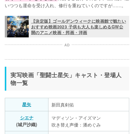
いつつも運命を受け入れ、修行を重ねていくのですが……。
【決定版】ゴールデンウィークに映画館で観たい
おすすめ映画2023 子供も大人も楽しめるGW公
開のアニメ映画・邦画・洋画
AD
実写映画「聖闘士星矢」キャスト・登場人
物一覧
星矢
新田真剣佑
シエナ
マディソン・アイズマン
(城戸沙織)
吹き替え声優：潘めぐみ