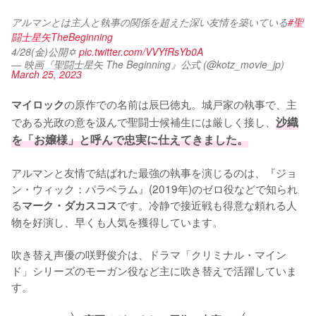
アルマンとは主人と執事の関係を超えた深い友情を築いている
#聖
闘士星矢TheBeginning
4/28(金)公開✡️ 
pic.twitter.com/VVYfRsYb0A
— 映画『聖闘士星矢 The Beginning』公式 (@kotz_movie_jp)
March 25, 2023
の原作での名前は辰巳徳丸。城戸家の執事で、主
マイロック
である光政の意を汲んで聖闘士候補生には厳しく接し、
沙織
を「お嬢様」と呼んで忠実に仕えてきました。
アルマンと友情で結ばれた最強の執事を演じるのは、『ジョ
ン・ウィック：パラベラム』(2019年)のゼロ役などで知られ
る
です。冷静で接近戦も得意な頼れる人
マーク・ダカスコス
物を好演し、早くも人気を獲得しています。

吹き替え声優の咲野俊介は、ドラマ「クリミナル・マイン
ド」シリーズのモーガン役など主に吹き替えで活躍していま
す。