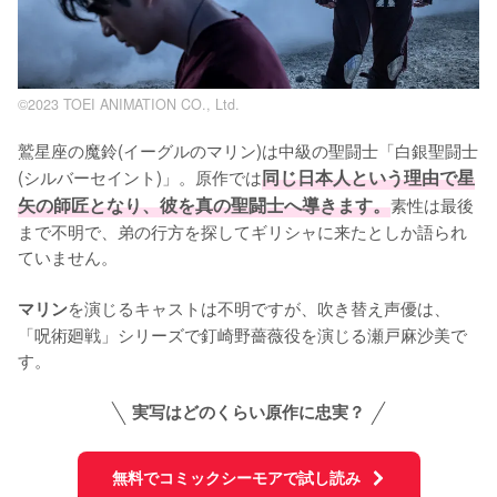
©2023 TOEI ANIMATION CO., Ltd.
鷲星座の魔鈴(イーグルのマリン)は中級の聖闘士「白銀聖闘士
(シルバーセイント)」。原作では
同じ日本人という理由で星
矢の師匠となり、彼を真の聖闘士へ導きます。
素性は最後
まで不明で、弟の行方を探してギリシャに来たとしか語られ
ていません。

を演じるキャストは不明ですが、吹き替え声優は、
マリン
「呪術廻戦」シリーズで釘崎野薔薇役を演じる瀬戸麻沙美で
す。
実写はどのくらい原作に忠実？
無料でコミックシーモアで試し読み