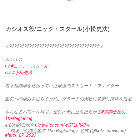
カシオス役/ニック・スタール(小松史法)
⚔️????????????????????????????????????⚔
カシオス
by 
#ニック・スタール
CV 
#小松史法
地下格闘場を仕切っていた最強のストリート・ファイター
星矢への恨みをはらすため、グラードの実験に参加し肉体を改造
さらなるパワーを得て、星矢の前に立ちはだかる
#聖闘士星矢
TheBeginning
4/28(金)公開✡️ 
pic.twitter.com/wGTLuItA7w
— 映画『聖闘士星矢 The Beginning』公式 (@kotz_movie_jp)
March 27, 2023