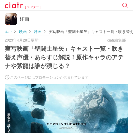
[ シアター ]
洋画
ciatr
映画
洋画
実写映画「聖闘士星矢」キャスト一覧・吹き替
2023年4月28日更新
ciatr編集部
実写映画「聖闘士星矢」キャスト一覧・吹き
替え声優・あらすじ解説！原作キャラのアテ
ナや紫龍は誰が演じる？
このページにはプロモーションが含まれています