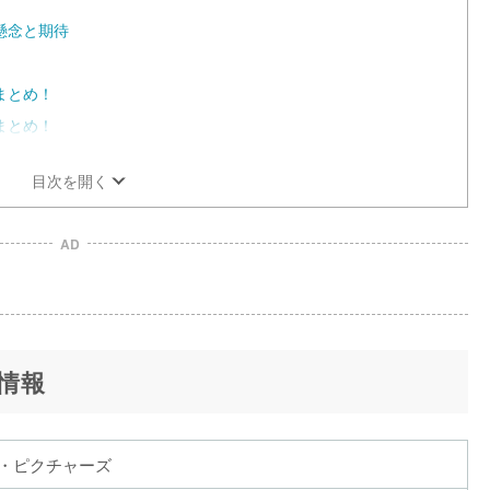
懸念と期待
まとめ！
まとめ！
目次を開く
AD
情報
・ピクチャーズ