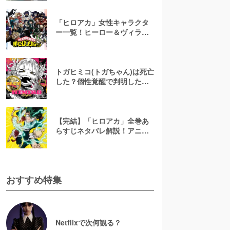
死因・死亡シーン総まとめ
「ヒロアカ」女性キャラクタ
ー一覧！ヒーロー＆ヴィラン
のかわいいランキングTOP10
も解説
トガヒミコ(トガちゃん)は死亡
した？個性覚醒で判明した過
去やお茶子との関係を解説
【ヒロアカ】
【完結】「ヒロアカ」全巻あ
らすじネタバレ解説！アニメ
は何巻から何巻まで？【全話
解説】
おすすめ特集
Netflixで次何観る？