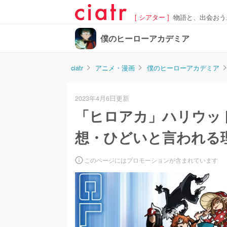
[ シアター ]
物語と、出会おう
僕のヒーローアカデミア
ciatr
アニメ・漫画
僕のヒーローアカデミア
2023年4月6日更新
「ヒロアカ」ハリウッ
想・ひどいと言われる
このページにはプロモーションが含まれています