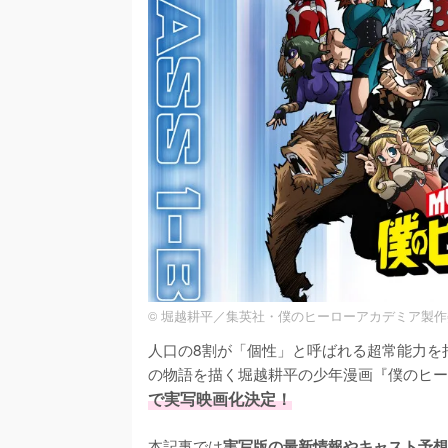
© 堀越耕平／集英社・僕のヒーローアカデミア製
人口の8割が「個性」と呼ばれる超常能力を
の物語を描く堀越耕平の少年漫画『僕のヒー
で実写映画化決定！
本記事では
実写版の最新情報やキャスト予