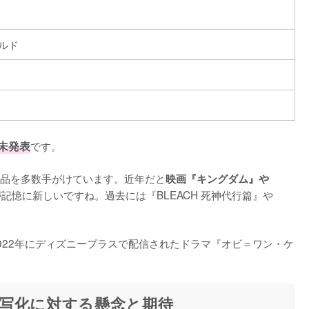
ルド
未発表
です。

品を多数手がけています。近年だと
映画『キングダム』や
が記憶に新しいですね。過去には『BLEACH 死神代行篇』や
022年にディズニープラスで配信されたドラマ『オビ＝ワン・ケ
写化に対する懸念と期待