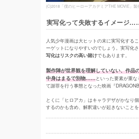
(C)2018「僕のヒーローアカデミアTHE MOVIE」
実写化って失敗するイメージ…
人気少年漫画は大ヒットの末に実写化するこ
ーゲットになりやすいのでしょう。実写化さ
でもあります。
写化はリスクの高い賭け
製作陣が世界観を理解していない、作品
中身はまるで別物……
といった要素が重な
て謝罪を行う事態となった映画『DRAGONBA
とくに「ヒロアカ」はキャラデザがかなり個
するのかも含め、解釈違いが起きないことを