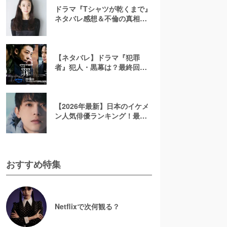
ドラマ『Tシャツが乾くまで』
ネタバレ感想＆不倫の真相や
結末を考察！充の免許証に隠
されたヒントも解説
【ネタバレ】ドラマ『犯罪
者』犯人・黒幕は？最終回ラ
ストを考察！太田愛の原作小
説で描かれる3人のその後を解
説【アマプラ】
【2026年最新】日本のイケメ
ン人気俳優ランキング！最も
かっこいい芸能人は誰？
おすすめ特集
Netflixで次何観る？