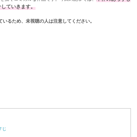
介していきます。
ているため、未視聴の人は注意してください。
L
o
a
d
e
d
:
1
0
0
.
0
0
%
すじ