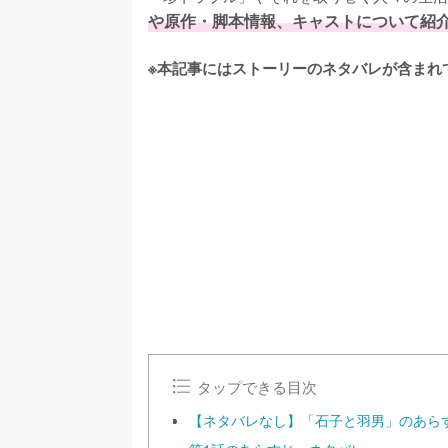
や原作・脚本情報、キャストについて紹
※本記事にはストーリーのネタバレが含まれ
/
U
n
m
u
t
e
タップできる目次
【ネタバレなし】「石子と羽男」のあら