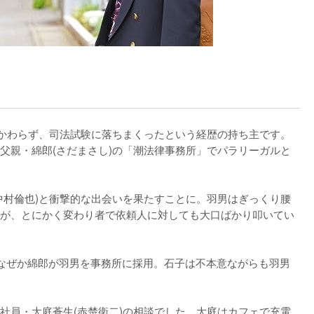
かかわらず、司法試験に落ちまくったという経歴の持ち主です。
父親・綿郎(さだまさし)の「潮法律事務所」でパラリーガルと
中村倫也)と衝撃的な出会いを果たすことに。羽男はぎっくり腰
が、とにかく変わり者で依頼人に対しても大口ばかり叩いてい
なぜか綿郎が羽男を事務所に採用。石子は不本意ながらも羽男
社員・大庭蒼生(赤楚衛二)の相談でした。大庭はカフェで充電