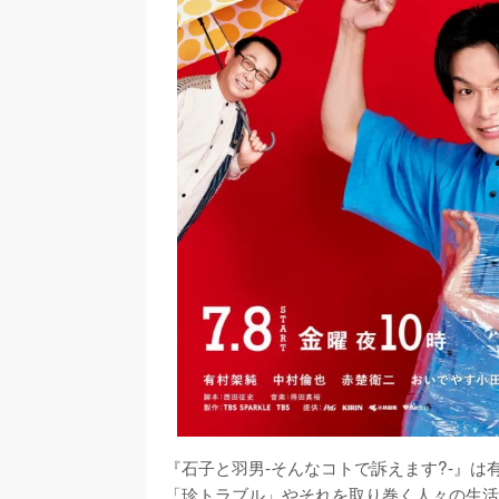
『石子と羽男-そんなコトで訴えます?-』
「珍トラブル」やそれを取り巻く人々の生活