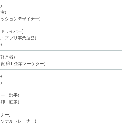
)
者)
ァッションデザイナー)
ードライバー)
生・アプリ事業運営)
)
経営者)
資系IT 企業マーケター)
)
)
ー・歌手)
師・画家)
ナー)
ーソナルトレーナー)