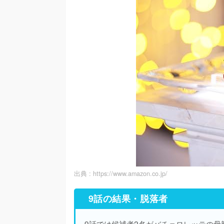
出典 :
https://www.amazon.co.jp/
9話の結果・脱落者
9話では候補者2名がバチェロレッテの母