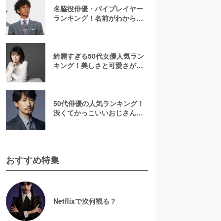
名脇役俳優・バイプレイヤー
ランキング！名前がわからな
いあの人は何位？刑事ドラマ
でみたことのある彼ら
綺麗すぎる50代女優人気ラン
キング！美しさと可愛さが魅
力的【2026最新】
50代俳優の人気ランキング！
渋くてかっこいいおじさん俳
優の虜に【2026最新版】
おすすめ特集
Netflixで次何観る？