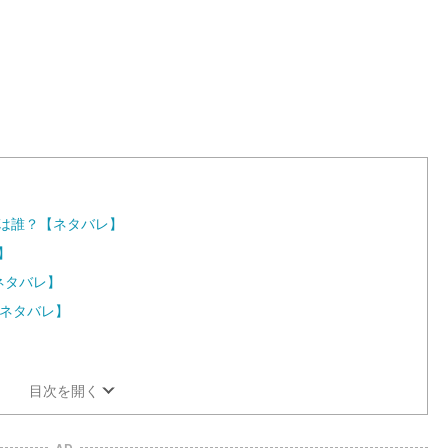
のは誰？【ネタバレ】
】
ネタバレ】
【ネタバレ】
】
目次を開く
AD