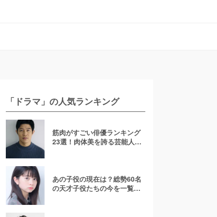
「ドラマ」の人気ランキング
筋肉がすごい俳優ランキング
23選！肉体美を誇る芸能人を
若手からおじさんまで紹介
【2026最新】
あの子役の現在は？総勢60名
の天才子役たちの今を一覧で
紹介！【2025年最新】