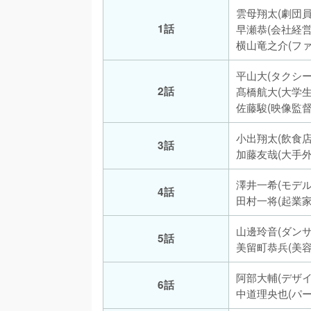
雲母翔太(劇団員
1話
早瀬恭(会社経営
横山竜之介(フ
平山大(タクシ
2話
髙橋航大(大学
佐藤駿(映像監督
小出翔太(飲食店
3話
加藤友哉(大手外
澤井一希(モデル
4話
田村一将(起業家
山邊玲音(ダンサ
5話
美留町恭兵(美容
阿部大輔(デザイ
6話
中道理央也(パ