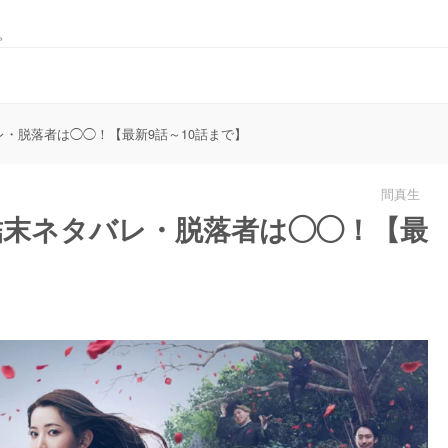
。
レ・脱落者は◯◯！【最新9話～10話まで】
間真生
結末ネタバレ・脱落者は◯◯！【最