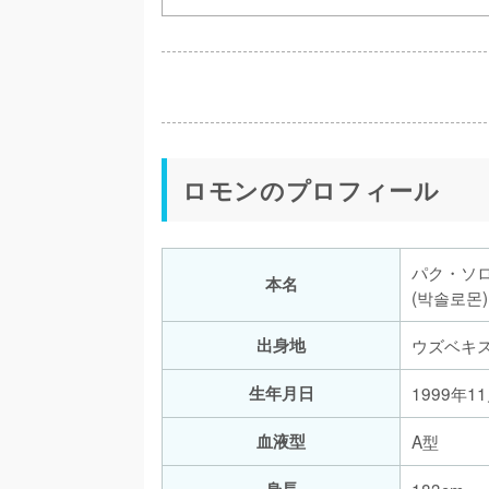
ロモンのプロフィール
パク・ソ
本名
(박솔로몬)
出身地
ウズベキ
生年月日
1999年1
血液型
A型
身長
183cm