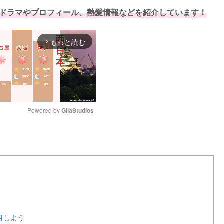
ドラマやプロフィール、熱愛情報などを紹介しています！
もっと読む
arrow_forward_ios
Powered by 
GliaStudios
M
u
t
e
目しよう