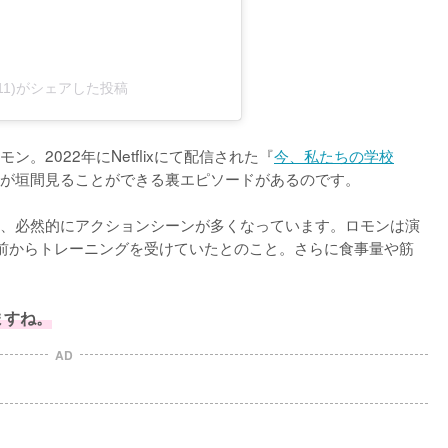
91111)がシェアした投稿
。2022年にNetflixにて配信された『
今、私たちの学校
が垣間見ることができる裏エピソードがあるのです。

、必然的にアクションシーンが多くなっています。ロモンは演
前からトレーニングを受けていたとのこと。さらに食事量や筋
ますね。
AD