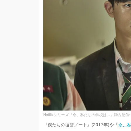
Netflixシリーズ『今、私たちの学校は...』独占配信
『僕たちの復讐ノート』(2017年)や『
今、