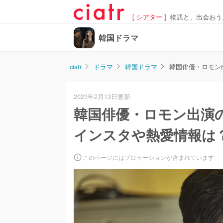
[ シアター ]
物語と、出会おう
韓国ドラマ
ciatr
ドラマ
韓国ドラマ
韓国俳優・ロモン
2023年2月13日更新
韓国俳優・ロモン出演
インスタや熱愛情報は
このページにはプロモーションが含まれています