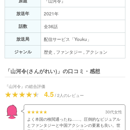
原題
『山河令』
放送年
2021年
話数
全36話
放送局
配信サービス「Youku」
ジャンル
歴史 , ファンタジー , アクション
「山河令(さんがれい)」の口コミ・感想
『
山河令
』の総合評価
4.5
/
2
人のレビュー
30代女性
よく本国の検閲通ったね……。圧倒的なビジュアル
とファンタジーと中国アクションの要素も良い。世