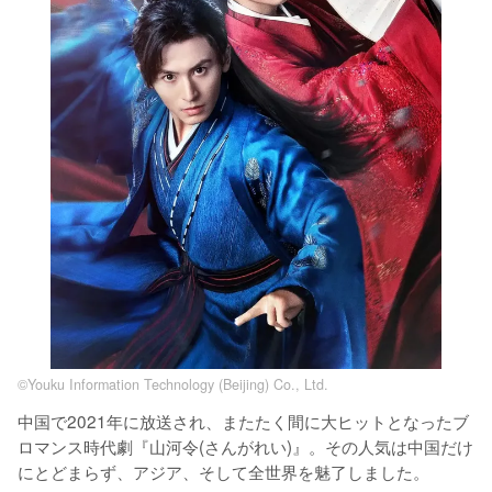
©Youku Information Technology (Beijing) Co., Ltd.
中国で2021年に放送され、またたく間に大ヒットとなったブ
ロマンス時代劇『山河令(さんがれい)』。その人気は中国だけ
にとどまらず、アジア、そして全世界を魅了しました。
