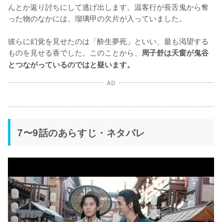
んとか返り討ちにして逃げ出します。温客行が長舌鬼から奪
った物のなかには、瑠璃甲の欠片が入っていました。

彼らに幻覚を見せたのは「酔生夢死」といい、最も渇望する
ものを見せる香でした。このことから、
周子舒は天窗が鬼谷
とつながっているのではと疑います。
AD
7〜9話のあらすじ・ネタバレ