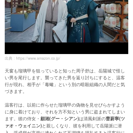
出典 :
https://www.amazon.co.jp/
天窗も瑠璃甲を狙っていると知った周子舒は、岳陽城で怪し
い男を尾行します。襲ってきた男を返り討ちにすると、温客
行が現れ、相手が「毒蠍」という別の暗殺組織の人間だと気
づきます。

温客行は、以前に作らせた瑠璃甲の偽物を見せびらかすよう
に身に着けており、それを方不知という男に盗まれてしまい
ます。彼の侍女・
は清風剣派の
顧湘(グー・シアン)
曹蔚寧(ツ
と親しくなり、彼を利用して岳陽派に潜
ァオ・ウェイニン)
入。張成嶺が高崇に連れられて五湖碑を拝礼すると温客行に