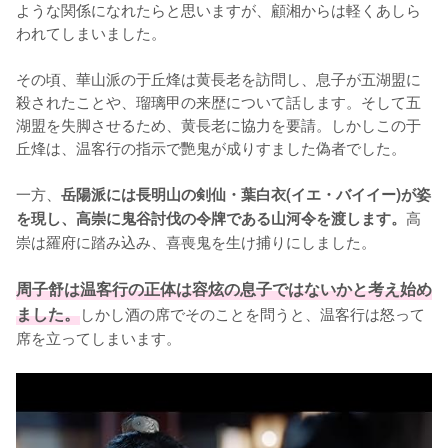
ような関係になれたらと思いますが、顧湘からは軽くあしら
われてしまいました。

その頃、華山派の于丘烽は黄長老を訪問し、息子が五湖盟に
殺されたことや、瑠璃甲の来歴について話します。そして五
湖盟を失脚させるため、黄長老に協力を要請。しかしこの于
丘烽は、温客行の指示で艷鬼が成りすました偽者でした。

一方、
岳陽派には長明山の剣仙・葉白衣(イエ・バイイー)が姿
高
を現し、高崇に鬼谷討伐の令牌である山河令を渡します。
崇は羅府に踏み込み、喜喪鬼を生け捕りにしました。

周子舒は温客行の正体は容炫の息子ではないかと考え始め
ました。
しかし酒の席でそのことを問うと、温客行は怒って
席を立ってしまいます。