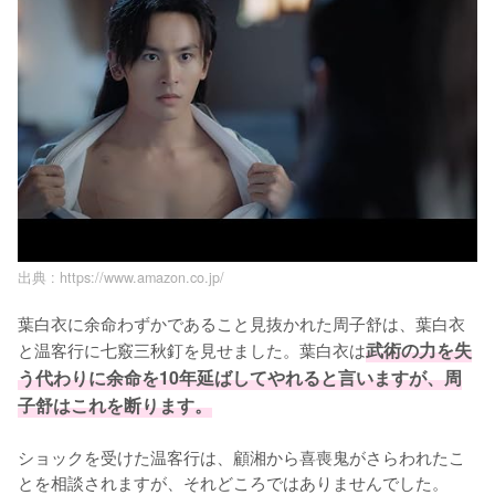
出典 :
https://www.amazon.co.jp/
葉白衣に余命わずかであること見抜かれた周子舒は、葉白衣
と温客行に七竅三秋釘を見せました。葉白衣は
武術の力を失
う代わりに余命を10年延ばしてやれると言いますが、周
子舒はこれを断ります。
ショックを受けた温客行は、顧湘から喜喪鬼がさらわれたこ
とを相談されますが、それどころではありませんでした。
