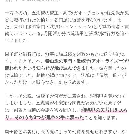
一方その頃、五湖盟の盟主・高崇(ガオ・チョン)は鏡湖派が鬼
谷に滅ぼされたと憤り、各門派に復讐を呼びかけます。ま
た、大孤山派の掌門・沈慎(シェン・シェン)と丐幇の長老・黄
鶴(ホアン・ホー)は丹陽派が持つ琉璃甲と張成嶺の行方を追っ
ていました。

周子舒と温客行は、無事に張成嶺を趙敬のもとに送り届けま
す。するとそこへ、
泰山派の掌門・傲崍子(アオ・ライズー)が
彼を襲ったの
襲われたという知らせが飛び込んできました。
は沈慎でした。趙敬が駆けつけると、沈慎は「偶然、通りが
かっただけ」と嘘をつき、剣を収めます。

しかしその晩、傲崍子が何者かに殺され、瑠璃甲も奪われて
しまいました。五湖盟が不安定な関係だと気づいた周子舒
は、趙敬と沈慎の会話を盗み聞きし、
瑠璃甲の欠片は5つあ
り、そのうち3つが鬼谷の手に渡った
ことを知ります。

周子舒と温客行は長舌鬼によって幻覚を見せられますが、な