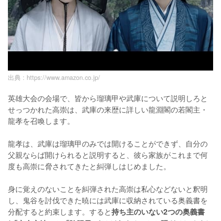
出典 :
https://www.amazon.co.jp/
英雄大会の会場で、皆から瑠璃甲や武庫について説明しろと
せっつかれた高崇は、武庫の来歴に詳しい龍淵閣の若閣主・
龍孝を召喚します。

龍孝は、武庫は瑠璃甲のみでは開けることができず、自分の
父親ならば開けられると説明すると、彼ら家族がこれまで何
度も高崇に脅されてきたと糾弾しはじめました。

身に覚えのないことを糾弾された高崇は私心などないと釈明
し、鬼谷を討伐できた暁には武庫に収納されている奥義書を
分配すると約束します。すると
持ち主のいない2つの奥義書