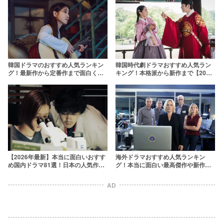
韓国ドラマのおすすめ人気ランキン
韓国時代劇ドラマおすすめ人気ラン
グ！最新作から定番作まで面白くて
キング！本格派から新作まで【2025
ハマる韓ドラを厳選【2026年】
年最新】
【2026年最新】本当に面白いおすす
海外ドラマおすすめ人気ランキン
め国内ドラマ81選！日本の人気作品
グ！本当に面白い最高傑作や新作を
を厳選
厳選【2024年最新】
AD