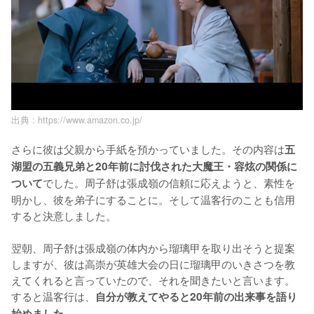
出典 :
https://www.amazon.co.jp/
さらに彼は父親から手紙を預かっていました。その内容は
五
湖盟の五義兄弟と20年前に討伐された大魔王・容炫の関係に
でした。周子舒は張成嶺の信頼に応えようと、素性を
ついて
明かし、彼を弟子にすることに。そして温客行のことも信用
すると決意しました。

翌朝、周子舒は張成嶺の体内から瑠璃甲を取り出そうと提案
しますが、彼は高崇が英雄大会の日に瑠璃甲のいきさつを教
えてくれると言っていたので、それを聞きたいと言います。
すると温客行は、
自分が教えてやると20年前の出来事を語り
始めました。