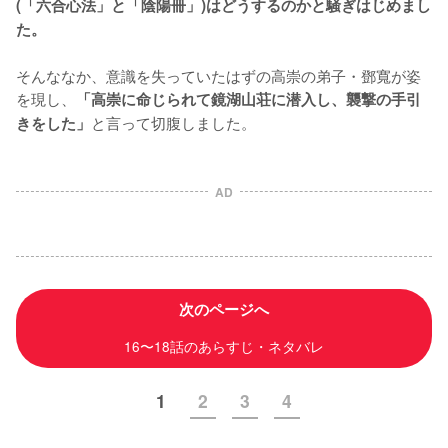
(「六合心法」と「陰陽冊」)はどうするのかと騒ぎはじめまし
た。
そんななか、意識を失っていたはずの高崇の弟子・鄧寬が姿
を現し、
「高崇に命じられて鏡湖山荘に潜入し、襲撃の手引
と言って切腹しました。
きをした」
AD
次のページへ
16〜18話のあらすじ・ネタバレ
1
2
3
4