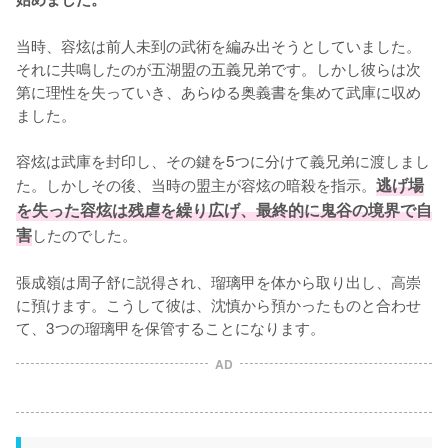
当時、容炫は前人未到の武術を編み出そうとしていました。
それに共鳴したのが五湖盟の五義兄弟です。しかし彼らは次
第に理性を失っていき、あらゆる奥義書を集めて武庫に収め
ました。

容炫は武庫を封印し、その鍵を5つに分けて義兄弟に渡しまし
た。しかしその後、当時の盟主が容炫の暗殺を指示。
逃げ場
を失った容炫は残虐を繰り広げ、最終的に鬼谷の境界で自
害
したのでした。

張成嶺は周子舒に説得され、瑠璃甲を体から取り出し、高崇
に預けます。こうして彼は、沈慎から預かったものと合わせ
て、3つの瑠璃甲を保管することになります。
AD