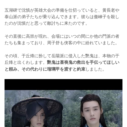
五湖碑で沈慎が英雄大会の準備を仕切っていると、黄長老や
泰山派の弟子たちが乗り込んできます。彼らは傲崍子を殺し
たのが沈慎だと思って敵討ちに来たのです。

その直後に高崇が現れ、会場にはいつの間にか他の門派の者
たちも集まっており、周子舒も侠客の中に紛れていました。

その頃、于丘烽に扮して岳陽派に侵入した艷鬼は、本物の于
丘烽と出くわします。
艷鬼は喜喪鬼の救出を手伝ってほしい
しました。
と頼み、その代わりに瑠璃甲を渡すと約束