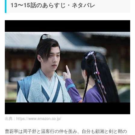
13〜15話のあらすじ・ネタバレ
出典 :
https://www.amazon.co.jp/
曹蔚寧は周子舒と温客行の仲を羨み、自分も顧湘と剣と鞘の