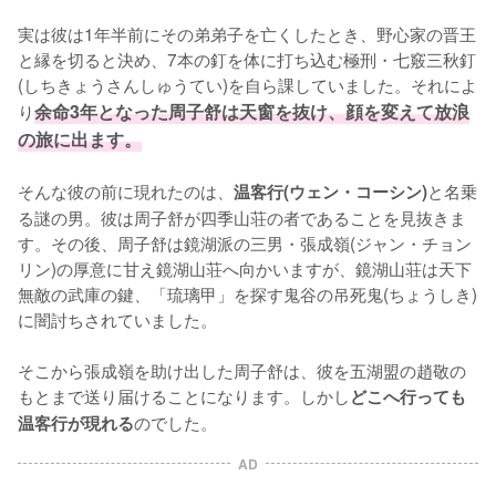
実は彼は1年半前にその弟弟子を亡くしたとき、野心家の晋王
と縁を切ると決め、7本の釘を体に打ち込む極刑・七竅三秋釘
(しちきょうさんしゅうてい)を自ら課していました。それによ
り
余命3年となった周子舒は天窗を抜け、顔を変えて放浪
の旅に出ます。
そんな彼の前に現れたのは、
と名乗
温客行(ウェン・コーシン)
る謎の男。彼は周子舒が四季山荘の者であることを見抜きま
す。その後、周子舒は鏡湖派の三男・張成嶺(ジャン・チョン
リン)の厚意に甘え鏡湖山荘へ向かいますが、鏡湖山荘は天下
無敵の武庫の鍵、「琉璃甲」を探す鬼谷の吊死鬼(ちょうしき)
に闇討ちされていました。

そこから張成嶺を助け出した周子舒は、彼を五湖盟の趙敬の
もとまで送り届けることになります。しかし
どこへ行っても
のでした。
温客行が現れる
AD