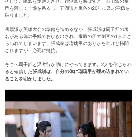
そして丹陽派を途絶えさせ、鏡湖派を滅ぼすと、泰山派の掌
門を殺して亡骸を吊るし、五湖盟と鬼谷の20年に及ぶ平穏を
破りました。

岳陽派が英雄大会の準備を進めるなか、張成嶺は周子舒の署
名がある偽の手紙でおびき出され、毒蠍の四大刺客の1人にさ
らわれてしまいます。張成嶺は瑠璃甲のありかを吐けと拷問
されますが、必死に抵抗。

そこへ周子舒と温客行が助けにやってきます。2人を信じられ
ると確信した
張成嶺は、自分の体に瑠璃甲が埋め込まれてい
ることを明かしました。