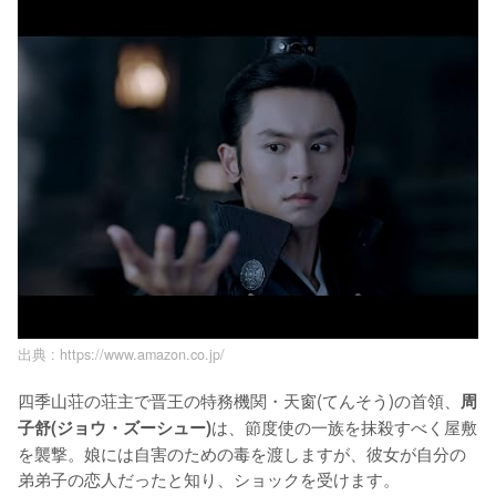
出典 :
https://www.amazon.co.jp/
四季山荘の荘主で晋王の特務機関・天窗(てんそう)の首領、
周
は、節度使の一族を抹殺すべく屋敷
子舒(ジョウ・ズーシュー)
を襲撃。娘には自害のための毒を渡しますが、彼女が自分の
弟弟子の恋人だったと知り、ショックを受けます。
