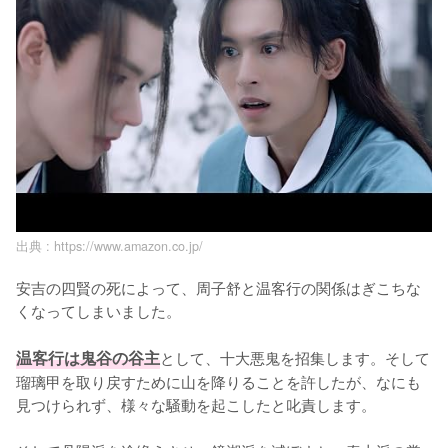
出典 :
https://www.amazon.co.jp/
安吉の四賢の死によって、周子舒と温客行の関係はぎこちな
くなってしまいました。

温客行は鬼谷の谷主
として、十大悪鬼を招集します。そして
瑠璃甲を取り戻すために山を降りることを許したが、なにも
見つけられず、様々な騒動を起こしたと叱責します。
