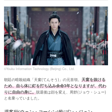
©Youku Information Technology (Beijing) Co., Ltd.
朝廷の暗殺組織「天窗(てんそう)」の元首領。
天窗を抜ける
ため、自ら体に釘を打ち込み余命3年となりますが、代わ
りに自由の身に。
脱退後は顔を変え、周舒(ジョウ・シュー)
と名乗っていました。
温客行(ウェン・コーシン)役/ゴン・ジュン