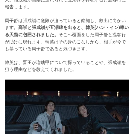
報告します。

周子舒は張成嶺に危険が迫っていると察知し、救出に向かい
ます。
高崇と張成嶺が五湖碑を出ると、韓英(ハン・イン)率い
そこへ覆面をした周子舒と温客行
る天窗に包囲されました。
が助けに現れます。韓英はその身のこなしから、相手が今で
も慕っている周子舒であると気づきます。

韓英は、晋王が瑠璃甲について探っていることや、張成嶺を
狙う理由などを教えてくれました。