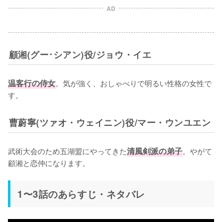
AD
顧湘(グー･シアン)役/ジョウ・イエ
温客行の侍女
。気が強く、おしゃべりで明るい性格の女性で
す。
曹蔚寧(ツァオ・ウェイニン)役/マー・ウンユエン
武術大会のため五湖盟にやってきた
清風剣派の弟子
。やがて
顧湘と恋仲になります。
1〜3話のあらすじ・ネタバレ