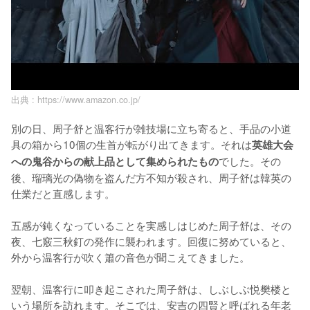
出典 :
https://www.amazon.co.jp/
別の日、周子舒と温客行が雑技場に立ち寄ると、手品の小道
具の箱から10個の生首が転がり出てきます。それは
英雄大会
でした。その
への鬼谷からの献上品として集められたもの
後、瑠璃光の偽物を盗んだ方不知が殺され、周子舒は韓英の
仕業だと直感します。

五感が鈍くなっていることを実感しはじめた周子舒は、その
夜、七竅三秋釘の発作に襲われます。回復に努めていると、
外から温客行が吹く簫の音色が聞こえてきました。

翌朝、温客行に叩き起こされた周子舒は、しぶしぶ悦樊楼と
いう場所を訪れます。そこでは、安吉の四賢と呼ばれる年老