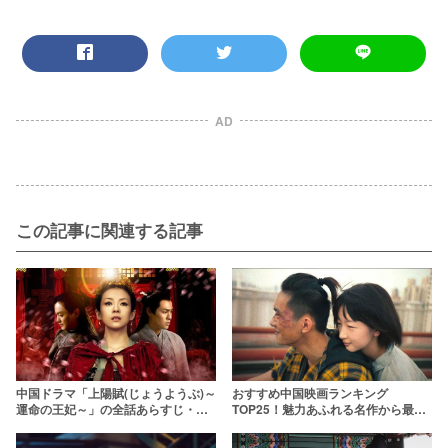
AD
この記事に関連する記事
中国ドラマ「上陽賦(じょうようぶ)～
おすすめ中国映画ランキング
運命の王妃～」の全話あらすじ・ネ
TOP25！魅力あふれる名作から最新
タバレ！豪華すぎる時代劇の結末
作まで紹介
は？