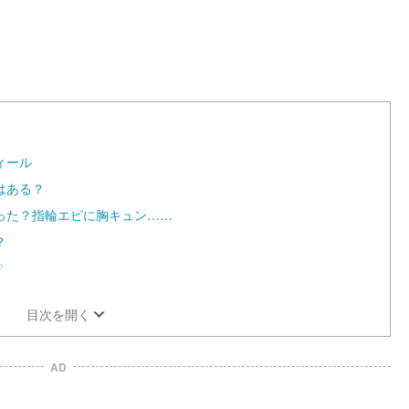
ィール
はある？
った？指輪エピに胸キュン……
？
？
目次を開く
AD