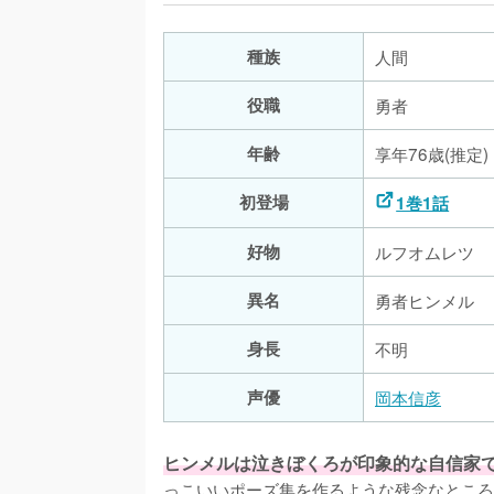
種族
人間
役職
勇者
年齢
享年76歳(推定)
初登場
1巻1話
好物
ルフオムレツ
異名
勇者ヒンメル
身長
不明
声優
岡本信彦
ヒンメルは泣きぼくろが印象的な自信家
っこいいポーズ集を作るような残念なところ