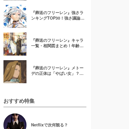
を振り返る
『葬送のフリーレン』強さラ
ンキングTOP30！強さ議論で
最強キャラを決定！主人公よ
り強い人間はいる？【最新
版】
『葬送のフリーレン』キャラ
一覧・相関図まとめ！年齢＆
身長や能力などプロフィール
を解説！
『葬送のフリーレン』メトー
デの正体は「やばい女」？強
さや一族の秘密も解説！スパ
イ説は本当？
おすすめ特集
Netflixで次何観る？