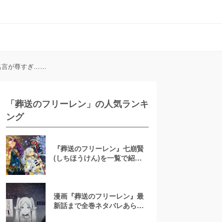
名言が尊すぎ……
「葬送のフリーレン」の人気ランキ
ング
『葬送のフリーレン』七崩賢
(しちほうけん)を一覧で紹
介！“魔王直属の大魔族”の強
さ・能力を解説！
漫画『葬送のフリーレン』最
新話まで全巻ネタバレあらす
じ解説！魔法使いの切ない旅