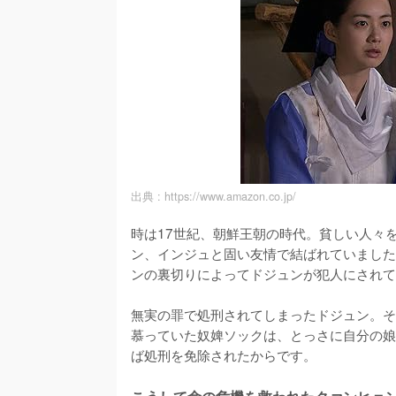
出典 :
https://www.amazon.co.jp/
時は17世紀、朝鮮王朝の時代。貧しい人々
ン、インジュと固い友情で結ばれていました
ンの裏切りによってドジュンが犯人にされて
無実の罪で処刑されてしまったドジュン。そ
慕っていた奴婢ソックは、とっさに自分の娘
ば処刑を免除されたからです。
