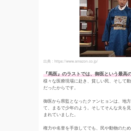
出典 :
https://www.amazon.co.jp/
『馬医』のラストでは、御医という最高
様々な医療現場に赴き、貧しい民、そして動
だったからです。

御医から県監となったクァンヒョンは、地方
て、まるで少年のよう。そしてそんな夫を見
まれていました。

権力や名誉を手放してでも、民や動物のため