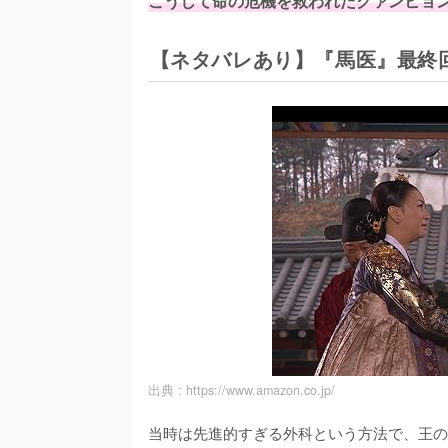
こうして命の危機を救われたクァンヒョ
【ネタバレあり】『馬医』最終
出典 :
https://www.amazon.co.jp/
当時は先進的すぎる外科という方法で、王の