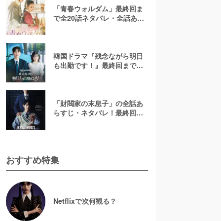
「青春ウォルダム」最終回ま
で全20話ネタバレ・全話あら
すじ！結末や犯人の正体と
は？
韓国ドラマ『残念ながら明日
も出勤です！』最終回までネ
タバレ解説！恋の行方は？原
作漫画も紹介
「財閥家の末息子」の全話あ
らすじ・ネタバレ！最終回が
不評の理由や原作との違いも
考察
おすすめ特集
Netflixで次何観る？