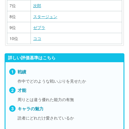
7位
次郎
8位
スタージュン
9位
ゼブラ
10位
ココ
順位
順位
キャラ
キャラ
詳しい評価基準はこちら
11位
21位
GOD
ドレス
12位
22位
八王
茂松
戦績
作中でどのような戦いぶりを見せたか
13位
23位
サニー
ザウス
才能
14位
24位
節乃
ブランチ
周りとは違う優れた能力の有無
15位
25位
ジョア
トミーロッド
キャラの魅力
16位
26位
ゾンゲ
グリンパーチ
読者にどれだけ愛されているか
17位
27位
鉄平
マッチ