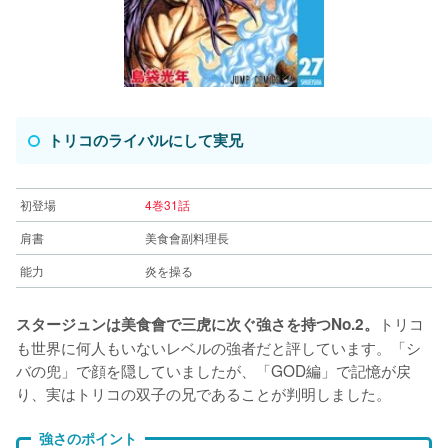
トリコのライバルにして実兄
初登場
4巻31話
肩書
美食會副料理長
能力
炎を操る
トリコ
スタージュンは美食會で三虎に次ぐ強さを持つNo.2。
も世界に何人もいないレベルの強者だと評しています。「シ
バの兜」で顔を隠していましたが、「GOD編」で記憶が戻
り、実はトリコの双子の兄であることが判明しました。
強さのポイント