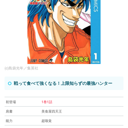
(c)島袋光年／集英社
戦って食べて強くなる！上限知らずの最強ハンター
初登場
1巻1話
肩書
美食屋四天王
能力
超嗅覚