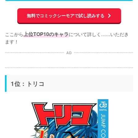
18位
28位
モーヤンシャイシャイ
二代目メルク
無料でコミックシーモアで試し読みする
19位
29位
ゴリタウルス
ナイスニィ
20位
30位
チチ
アルファロ
ここから
上位TOP10のキャラ
について詳しく……いただき
ます！
AD
1位：トリコ