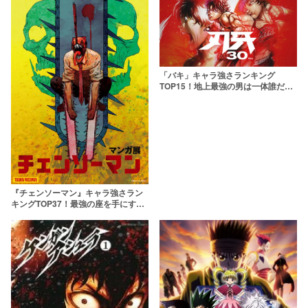
「バキ」キャラ強さランキング
TOP15！地上最強の男は一体誰だッ
ッ…！？
『チェンソーマン』キャラ強さラン
キングTOP37！最強の座を手にする
悪魔・人間は誰だ！