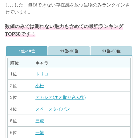
しました。無視できない存在感を放つ生物のみランクインさ
せています。

数値のみでは測れない魅力も含めての最強ランキング
TOP30です！
1位~10位
11位~20位
21位~30位
順位
キャラ
1位
トリコ
2位
小松
3位
アカシア(ネオ取り込み後)
4位
スペースタイパン
5位
三虎
6位
一龍