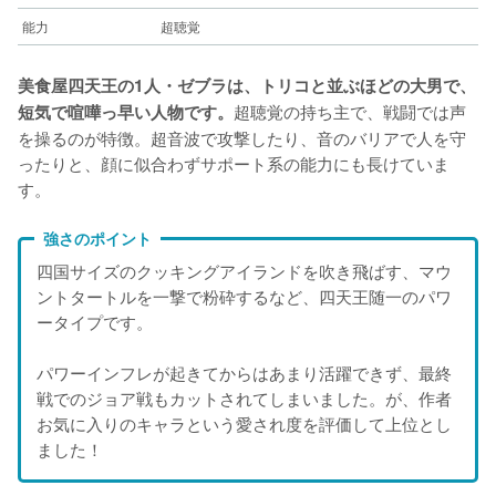
能力
超聴覚
美食屋四天王の1人・ゼブラは、トリコと並ぶほどの大男で、
超聴覚の持ち主で、戦闘では声
短気で喧嘩っ早い人物です。
を操るのが特徴。超音波で攻撃したり、音のバリアで人を守
ったりと、顔に似合わずサポート系の能力にも長けていま
す。
強さのポイント
四国サイズのクッキングアイランドを吹き飛ばす、マウ
ントタートルを一撃で粉砕するなど、四天王随一のパワ
ータイプです。
パワーインフレが起きてからはあまり活躍できず、最終
戦でのジョア戦もカットされてしまいました。が、作者
お気に入りのキャラという愛され度を評価して上位とし
ました！