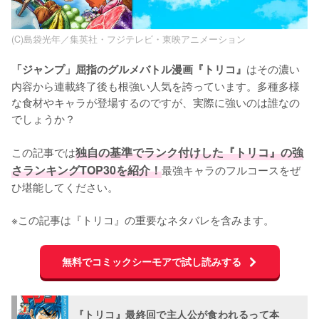
(C)島袋光年／集英社・フジテレビ・東映アニメーション
はその濃い
「ジャンプ」屈指のグルメバトル漫画『トリコ』
内容から連載終了後も根強い人気を誇っています。多種多様
な食材やキャラが登場するのですが、実際に強いのは誰なの
でしょうか？

この記事では
独自の基準でランク付けした『トリコ』の強
さランキングTOP30を紹介！
最強キャラのフルコースをぜ
ひ堪能してください。

※この記事は『トリコ』の重要なネタバレを含みます。
無料でコミックシーモアで試し読みする
『トリコ』最終回で主人公が食われるって本