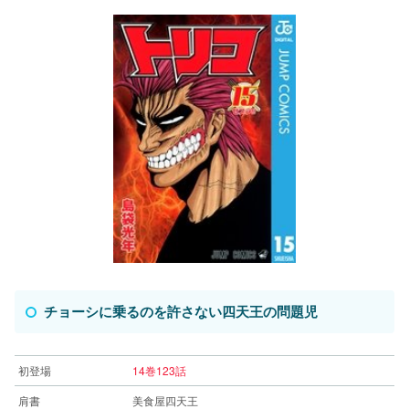
チョーシに乗るのを許さない四天王の問題児
初登場
14巻123話
肩書
美食屋四天王