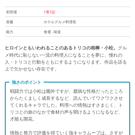
初登場
1巻1話
肩書
ホテルグルメ料理長
能力
食運 , 味覚
グル
ヒロインともいわれることのあるトリコの相棒・小松。
メ時代に恥じない一流の料理人になることを夢に、憧れの
人・トリコと行動をともにするようになります。作品を語る
上で欠かせない存在です。
強さのポイント
戦闘力では小松は圏外ですが、臆病な性格だったところ
からたくましく成長するなど、読んでいてワクワクさせ
てくれるキャラでした。料理への情熱はすさまじく、ト
リコとの旅のなかで食材の声を聞けるようになるなど、
才能も開花。
情熱と努力で評価を得ていく強キャラムーブは、さすが