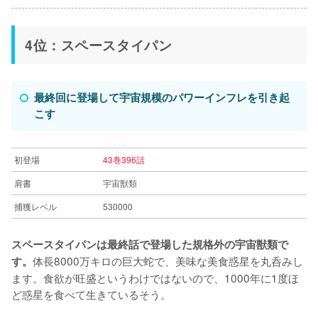
4位：スペースタイパン
最終回に登場して宇宙規模のパワーインフレを引き起
こす
初登場
43巻396話
肩書
宇宙獣類
捕獲レベル
530000
スペースタイパンは最終話で登場した規格外の宇宙獣類で
体長8000万キロの巨大蛇で、美味な美食惑星を丸呑みし
す。
ます。食欲が旺盛というわけではないので、1000年に1度ほ
ど惑星を食べて生きているそう。