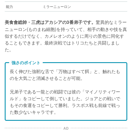
能力
ミラーニューロン
驚異的なミラー
美食會総帥・三虎はアカシアの3番弟子です。
ニューロン(ものまね細胞)を持っていて、相手の動きや技を真
似するだけでなく、カメレオンのように周りの景色に同化す
ることもできます。最終決戦ではトリコたちと共闘しまし
た。
強さのポイント
長く伸びた強靭な舌で「万物はすべて餌」と、触れたも
のを大気ごと消滅させることが可能。
兄弟子である一龍との戦闘では彼の「マイノリティワー
ルド」をコピーして倒していました。ジョアとの戦いで
もその食運をコピーして勝利。ラスボス戦も前線で戦っ
た数少ないキャラです。
AD