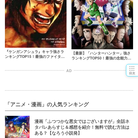
『ケンガンアシュラ』キャラ強さラ
【最新】「ハンターハンター」強さ
ンキングTOP15！最強のファイター
ランキングTOP50！最強の念能力者
はどいつだ！？
は誰だ？
AD
目次
「アニメ・漫画」の人気ランキング
漫画「ふつつかな悪女ではございますが」全話ネ
タバレあらすじ＆感想を紹介！無料で読む方法は
ある？【なろう小説発】