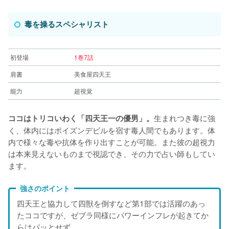
毒を操るスペシャリスト
初登場
1巻7話
肩書
美食屋四天王
能力
超視覚
生まれつき毒に強
ココはトリコいわく「四天王一の優男」。
く、体内にはポイズンデビルを宿す毒人間でもあります。体
内で様々な毒や抗体を作り出すことが可能。また彼の超視力
は本来見えないものまで視認でき、その力で占い師もしてい
ます。
強さのポイント
四天王と協力して四獣を倒すなど第1部では活躍のあっ
たココですが、ゼブラ同様にパワーインフレが起きてか
らはパッとせず……。