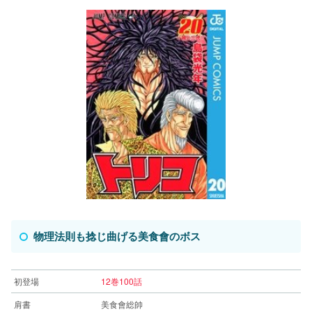
物理法則も捻じ曲げる美食會のボス
初登場
12巻100話
肩書
美食會総帥