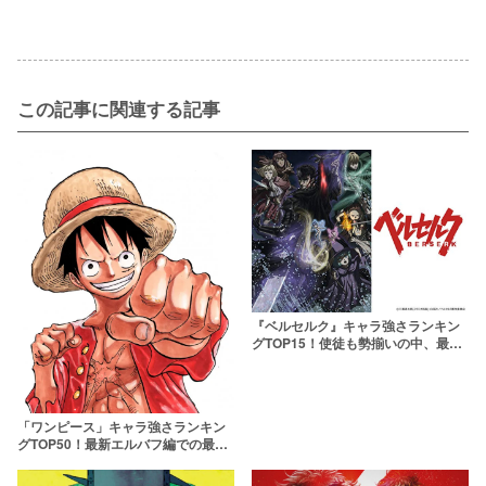
この記事に関連する記事
『ベルセルク』キャラ強さランキン
グTOP15！使徒も勢揃いの中、最強
は果たして……【2020年最新版】
「ワンピース」キャラ強さランキン
グTOP50！最新エルバフ編での最強
は一体誰だ【強さ議論】