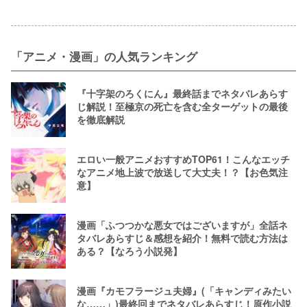
「アニメ・漫画」の人気ランキング
『十字架のろくにん』最終話までネタバレあらす
じ解説！至極京の死亡を含む全ターゲットの最後
を徹底解説
エロい一般アニメおすすめTOP61！こんなエッチ
なアニメ地上波で放送して大丈夫！？【お色気注
意】
漫画「ふつつかな悪女ではございますが」全話ネ
タバレあらすじ＆感想を紹介！無料で読む方法は
ある？【なろう小説発】
漫画『カモフラージュ夫婦』(「キャンディみたい
な……」)最終回までネタバレあらすじ！原作小説