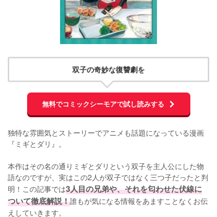
双子の奇妙な復讐劇を
無料でコミックシーモアで試し読みする
独特な雰囲気とストーリーでアニメも話題になっている漫画
『ミギとダリ』。

本作はその名の通りミギとダリという双子を主人公にした物
語なのですが、実はこの2人が双子ではなく三つ子だったと判
明！この記事では
3人目の兄弟や、それを匂わせた伏線に
ついて徹底解説！
誰もが気になる情報をあますことなくお伝
えしていきます。
