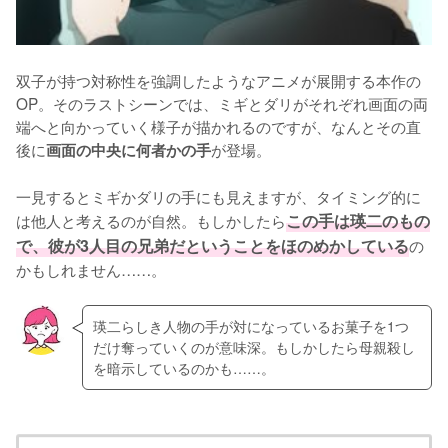
双子が持つ対称性を強調したようなアニメが展開する本作の
OP。そのラストシーンでは、ミギとダリがそれぞれ画面の両
端へと向かっていく様子が描かれるのですが、なんとその直
後に
が登場。

画面の中央に何者かの手
一見するとミギかダリの手にも見えますが、タイミング的に
は他人と考えるのが自然。もしかしたら
この手は瑛二のもの
で、彼が3人目の兄弟だということをほのめかしている
の
かもしれません……。
瑛二らしき人物の手が対になっているお菓子を1つ
だけ奪っていくのが意味深。もしかしたら母親殺し
を暗示しているのかも……。