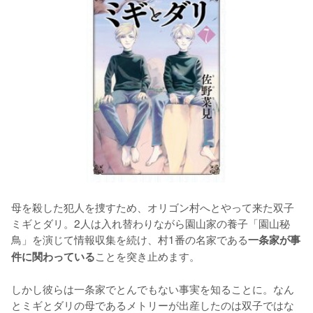
母を殺した犯人を捜すため、オリゴン村へとやって来た双子
ミギとダリ。2人は入れ替わりながら園山家の養子「園山秘
鳥」を演じて情報収集を続け、村1番の名家である
一条家が事
ことを突き止めます。

件に関わっている
しかし彼らは一条家でとんでもない事実を知ることに。なん
とミギとダリの母であるメトリーが出産したのは双子ではな