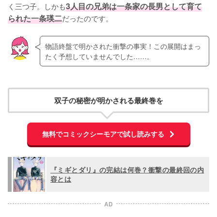
く三つ子。しかも
3人目の兄弟は一条家の長男として育て
られた一条瑛二
だったのです。
物語終盤で明かされた衝撃の事実！この展開はまっ
たく予想していませんでした……。
双子の秘密が明かされる最終巻を
無料でコミックシーモアで試し読みする
『ミギとダリ』の完結は何巻？衝撃の最終回の内
容とは
AD