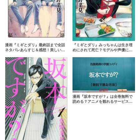
漫画『ミギとダリ』最終話まで全話
『ミギとダリ』みっちゃんは生き埋
ネタバレあらすじ＆感想！美しい双
めにされて死亡？モデルや声優につ
子によるシュールで歪な復讐劇
いても解説
漫画『坂本ですが？』は全巻無料で
読める？アニメを観れるサービスも
紹介