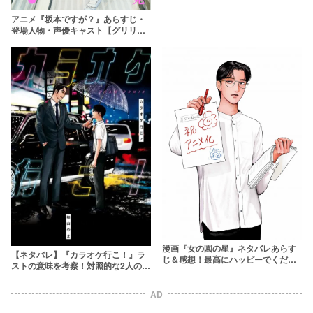
アニメ『坂本ですが？』あらすじ・
登場人物・声優キャスト【グリリバ
が坂本を演じる！】
漫画『女の園の星』ネタバレあらす
【ネタバレ】『カラオケ行こ！』ラ
じ＆感想！最高にハッピーでくだら
ストの意味を考察！対照的な2人のオ
ない爆笑女子校ライフ
フビートな関係が微笑ましい！
AD