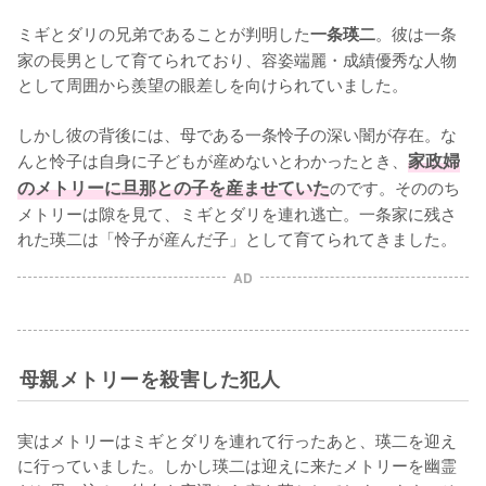
ミギとダリの兄弟であることが判明した
。彼は一条
一条瑛二
家の長男として育てられており、容姿端麗・成績優秀な人物
として周囲から羨望の眼差しを向けられていました。

しかし彼の背後には、母である一条怜子の深い闇が存在。な
んと怜子は自身に子どもが産めないとわかったとき、
家政婦
のメトリーに旦那との子を産ませていた
のです。そののち
メトリーは隙を見て、ミギとダリを連れ逃亡。一条家に残さ
れた瑛二は「怜子が産んだ子」として育てられてきました。
AD
母親メトリーを殺害した犯人
実はメトリーはミギとダリを連れて行ったあと、瑛二を迎え
に行っていました。しかし瑛二は迎えに来たメトリーを幽霊