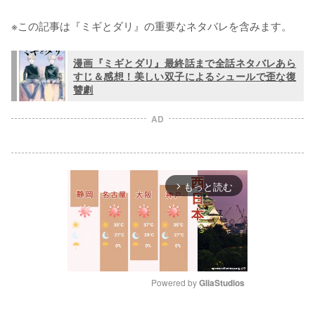
※この記事は『ミギとダリ』の重要なネタバレを含みます。
漫画『ミギとダリ』最終話まで全話ネタバレあら
すじ＆感想！美しい双子によるシュールで歪な復
讐劇
AD
もっと読む
arrow_forward_ios
Powered by 
GliaStudios
M