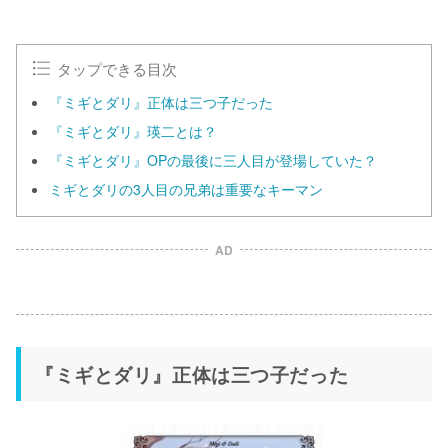
u
t
e
タップできる目次
『ミギとダリ』正体は三つ子だった
『ミギとダリ』瑛二とは？
『ミギとダリ』OPの最後に三人目が登場していた？
ミギとダリの3人目の兄弟は重要なキーマン
AD
『ミギとダリ』正体は三つ子だった