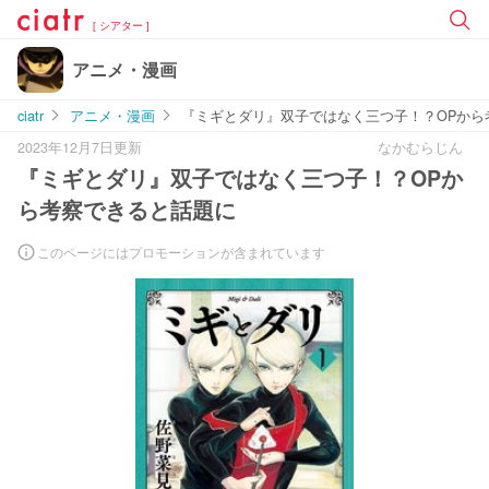
[ シアター ]
アニメ・漫画
ciatr
アニメ・漫画
『ミギとダリ』双子ではなく三つ子！？OPから
2023年12月7日更新
なかむらじん
『ミギとダリ』双子ではなく三つ子！？OPか
ら考察できると話題に
このページにはプロモーションが含まれています