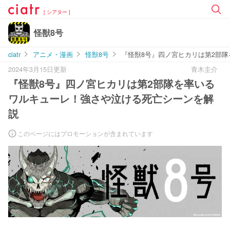
[ シアター ]
怪獣8号
ciatr
アニメ・漫画
怪獣8号
『怪獣8号』四ノ宮ヒカリは第2部
2024年3月15日更新
青木圭介
『怪獣8号』四ノ宮ヒカリは第2部隊を率いる
ワルキューレ！強さや泣ける死亡シーンを解
説
このページにはプロモーションが含まれています