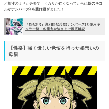
と相性のよさが必要で、ヒカリが亡くなってからは
娘のキコ
ました！
ルがナンバーズ4を受け継ぎ
『怪獣8号』識別怪獣兵器(ナンバーズ)と使用キ
ャラ一覧！各能力や強さまで徹底解説
【性格】強く優しい覚悟を持った娘想いの
母親