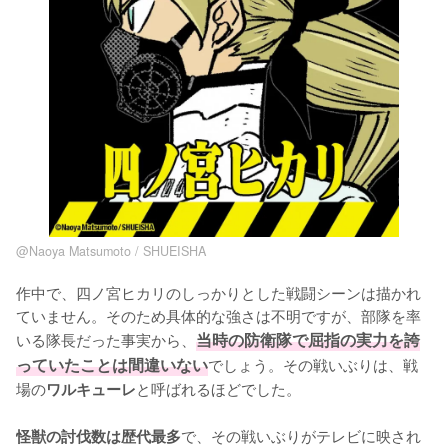
@Naoya Matsumoto / SHUEISHA
作中で、四ノ宮ヒカリのしっかりとした戦闘シーンは描かれ
ていません。そのため具体的な強さは不明ですが、部隊を率
いる隊長だった事実から、
当時の防衛隊で屈指の実力を誇
っていたことは間違いない
でしょう。その戦いぶりは、戦
場の
と呼ばれるほどでした。

ワルキューレ
で、その戦いぶりがテレビに映され
怪獣の討伐数は歴代最多