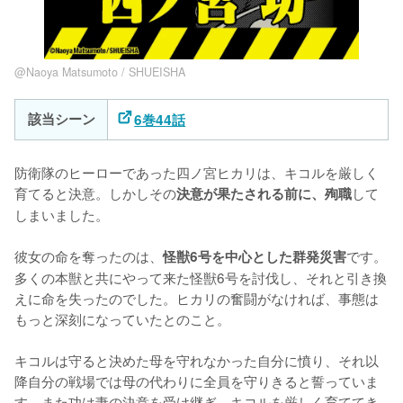
@Naoya Matsumoto / SHUEISHA
該当シーン
6巻44話
防衛隊のヒーローであった四ノ宮ヒカリは、キコルを厳しく
育てると決意。しかしその
して
決意が果たされる前に、殉職
しまいました。

彼女の命を奪ったのは、
です。
怪獣6号を中心とした群発災害
多くの本獣と共にやって来た怪獣6号を討伐し、それと引き換
えに命を失ったのでした。ヒカリの奮闘がなければ、事態は
もっと深刻になっていたとのこと。

キコルは守ると決めた母を守れなかった自分に憤り、それ以
降自分の戦場では母の代わりに全員を守りきると誓っていま
す。また功は妻の決意を受け継ぎ、キコルを厳しく育ててき