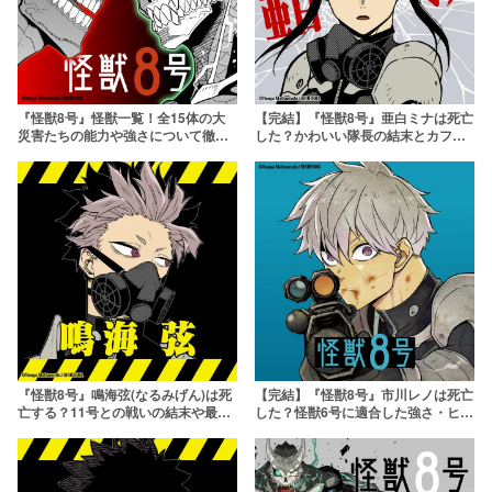
『怪獣8号』怪獣一覧！全15体の大
【完結】『怪獣8号』亜白ミナは死亡
災害たちの能力や強さについて徹底
した？かわいい隊長の結末とカフカ
考察！
との過去を考察！
『怪獣8号』鳴海弦(なるみげん)は死
【完結】『怪獣8号』市川レノは死亡
亡する？11号との戦いの結末や最終
した？怪獣6号に適合した強さ・ヒロ
回での"その後”について解説
インと言われる理由まで解説！