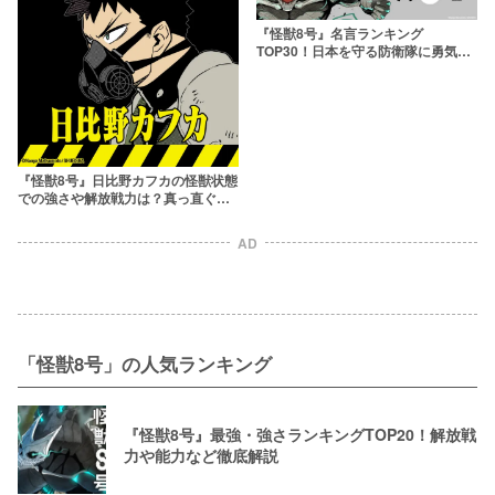
『怪獣8号』名言ランキング
TOP30！日本を守る防衛隊に勇気を
もらえる
『怪獣8号』日比野カフカの怪獣状態
での強さや解放戦力は？真っ直ぐさ
が魅力の熱血主人公を解説！
AD
「怪獣8号」の人気ランキング
『怪獣8号』最強・強さランキングTOP20！解放戦
力や能力など徹底解説