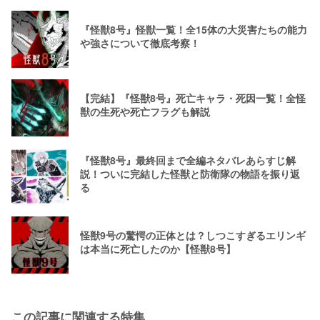
『怪獣8号』怪獣一覧！全15体の大災害たちの能力
や強さについて徹底考察！
【完結】『怪獣8号』死亡キャラ・死因一覧！全怪
獣の生死や死亡フラグも解説
『怪獣8号』最終回まで全編ネタバレあらすじ解
説！ついに完結した怪獣と防衛隊の物語を振り返
る
怪獣9号の驚愕の正体とは？しつこすぎるエリンギ
は本当に死亡したのか【怪獣8号】
この記事に関連する特集