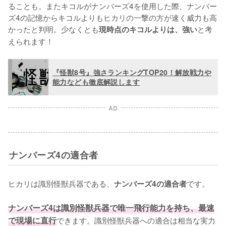
ることも。またキコルがナンバーズ4を使用した際、ナンバー
ズ4の記憶からキコルよりもヒカリの一撃の方が速く威力も高
かったと判明。少なくとも
と考
現時点のキコルよりは、強い
えられます！
『怪獣8号』強さランキングTOP20！解放戦力や
能力なども徹底解説します
AD
ナンバーズ4の適合者
ヒカリは識別怪獣兵器である、
です。

ナンバーズ4の適合者
ナンバーズ4は識別怪獣兵器で唯一飛行能力を持ち、最速
で現場に直行
できます。識別怪獣兵器への適合は相当な実力