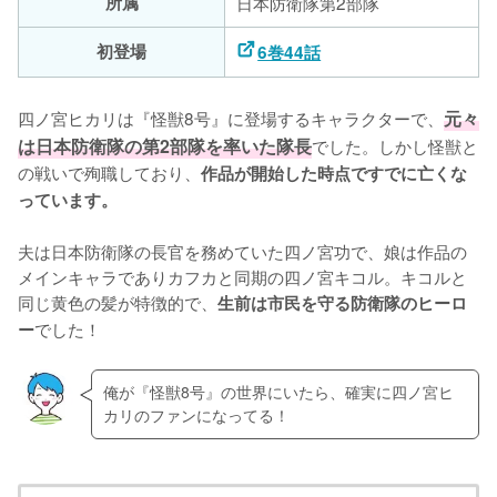
所属
日本防衛隊第2部隊
初登場
6巻44話
四ノ宮ヒカリは『怪獣8号』に登場するキャラクターで、
元々
は日本防衛隊の第2部隊を率いた隊長
でした。しかし怪獣と
の戦いで殉職しており、
作品が開始した時点ですでに亡くな
っています。
夫は日本防衛隊の長官を務めていた四ノ宮功で、娘は作品の
メインキャラでありカフカと同期の四ノ宮キコル。キコルと
同じ黄色の髪が特徴的で、
生前は市民を守る防衛隊のヒーロ
でした！
ー
俺が『怪獣8号』の世界にいたら、確実に四ノ宮ヒ
カリのファンになってる！