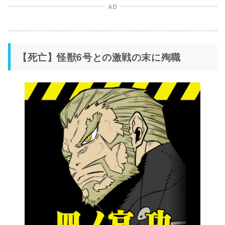
AD
【死亡】怪獣6号との激戦の末に殉職