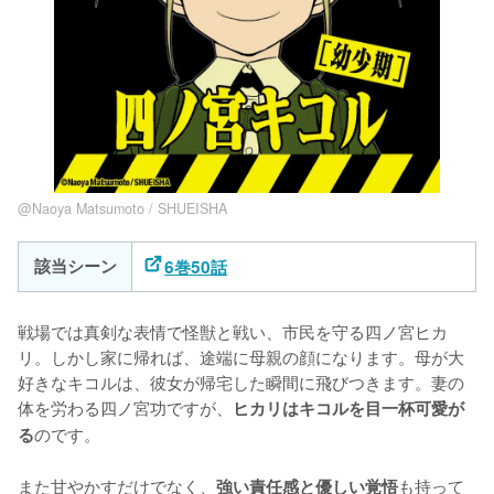
@Naoya Matsumoto / SHUEISHA
該当シーン
6巻50話
戦場では真剣な表情で怪獣と戦い、市民を守る四ノ宮ヒカ
リ。しかし家に帰れば、途端に母親の顔になります。母が大
好きなキコルは、彼女が帰宅した瞬間に飛びつきます。妻の
体を労わる四ノ宮功ですが、
ヒカリはキコルを目一杯可愛が
のです。

る
また甘やかすだけでなく、
も持って
強い責任感と優しい覚悟