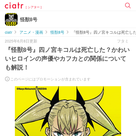
[ シアター ]
怪獣8号
ciatr
アニメ・漫画
怪獣8号
『怪獣8号』四ノ宮キコルは死亡し
2025年6月8日更新
フタミ
『怪獣8号』四ノ宮キコルは死亡した？かわい
いヒロインの声優やカフカとの関係について
も解説！
このページにはプロモーションが含まれています