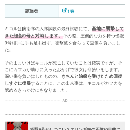
該当巻
1巻
キコルは防衛隊の入隊試験の最終試験にて、
基地に襲撃して
きた怪獣9号と対峙します。
その際、圧倒的な力を持つ怪獣
9号相手に手も足も出ず、衝撃波を食らって重傷を負いまし
た。

そのままいけばキコルが死亡していたことは確実ですが、そ
こにカフカが助けに入ったおかげで彼女は命拾いをします。
深い傷を負いはしたものの、
きちんと治療を受けたため回復
することに。この出来事は、キコルがカフカを
しすぐに復帰
認めるきっかけにもなりました。
AD
怪獣9号がしつこい？エリンギ頭の正体や目的に