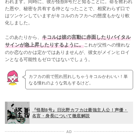
われます。同時に、彼が怪獣8号だと知ることに。命を救われ
た恩や、秘密を共有する仲となったことで、相変わらず口で
はツンケンしていますがキコルのカフカへの態度もかなり軟
化しました。

このあたりから、
キコルは彼の言動に赤面したりバイタル
サインが急上昇したりするように。
これが父性への憧れな
のか恋なのかは定かではありませんが、彼女がメインヒロイ
ンとなる可能性もゼロではないでしょう。
カフカの前で照れ照れしちゃうキコルかわいい！単
なる憧れのような気もするけど。
『怪獣8号』日比野カフカは最強主人公！声優・
名言・身長について徹底解説
AD