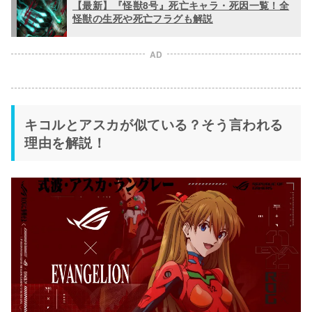
【最新】『怪獣8号』死亡キャラ・死因一覧！全
怪獣の生死や死亡フラグも解説
AD
キコルとアスカが似ている？そう言われる
理由を解説！