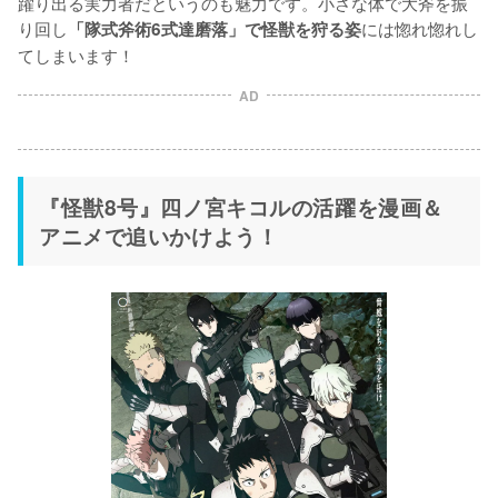
躍り出る実力者だというのも魅力です。小さな体で大斧を振
り回し
には惚れ惚れし
「隊式斧術6式達磨落」で怪獣を狩る姿
てしまいます！
AD
『怪獣8号』四ノ宮キコルの活躍を漫画＆
アニメで追いかけよう！