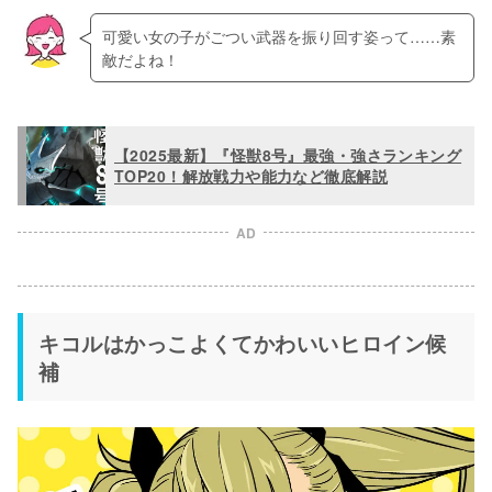
可愛い女の子がごつい武器を振り回す姿って……素
敵だよね！
【2025最新】『怪獣8号』最強・強さランキング
TOP20！解放戦力や能力など徹底解説
AD
キコルはかっこよくてかわいいヒロイン候
補