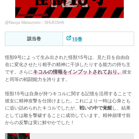
@Naoya Matsumoto / SHUEISHA
該当巻
10巻
怪獣9号によって生み出された怪獣15号は、見た目を自由自
在に変化させたり相手の精神に干渉したりする能力の持ち主
です。さらに
キコルの情報をインプットされており、
彼女
と同等の戦闘能力を誇ります。

怪獣15号は自身が持つキコルに関する記憶を活用することで
彼女に精神攻撃を仕掛けました。これにより一時は心身とも
に追い詰められたキコルでしたが、
し、結果
戦いの中で覚醒
としては敵を撃破することに成功しています。精神崩壊寸前
からの反撃は実に鮮やかでした！