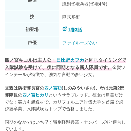
装備
識別怪獣兵器(怪獣4号)
技
隊式斧術
初登場
1巻3話
声優
ファイルーズあい
四ノ宮キコルは主人公・
日比野カフカ
と同じタイミングで
入隊試験を受けて、後に同期となる新人隊員です。
金髪ツ
インテールが特徴で、強気な言動の多い少女。

父親は防衛隊長官の
四ノ宮功
(しのみやいさお)、母は元第2部
というサラブレッド。彼女は肩書だけ
隊隊長の
四ノ宮ヒカリ
でなく実力も超逸材で、カリフォルニア討伐大学を首席で飛
び級卒業、入隊試験もトップで合格しました。

同期のなかではいち早く識別怪獣兵器・ナンバーズ4と適合し
ています。