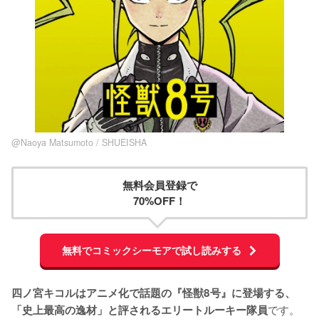
@Naoya Matsumoto / SHUEISHA
無料会員登録で
70%OFF！
無料でコミックシーモアで試し読みする
四ノ宮キコルはアニメ化で話題の『怪獣8号』に登場する、
です。

「史上最高の逸材」と評されるエリートルーキー隊員