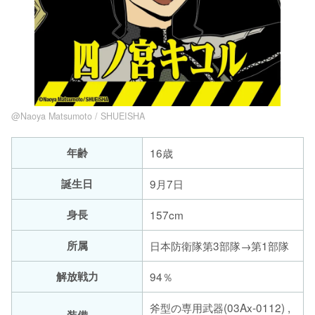
@Naoya Matsumoto / SHUEISHA
年齢
16歳
誕生日
9月7日
身長
157cm
所属
日本防衛隊第3部隊→第1部隊
解放戦力
94％
斧型の専用武器(03Ax-0112) ,