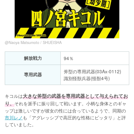
@Naoya Matsumoto / SHUEISHA
解放戦力
94％
斧型の専用武器(03Ax-0112)
専用武器
識別怪獣兵器(怪獣4号)
キコルは
大きな斧型の武器を専用武器として与えられてお
り、
それを派手に振り回して戦います。小柄な身体とのギャ
ップは激しいですが彼女の性には合っているようで、同期の
市川レノ
も「アグレッシブで高圧的な性格にピッタリ」と評
していました。
