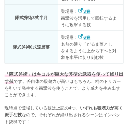
登場巻：
3巻
隊式斧術3式半月
衝撃波を活用して回転するよ
うに攻撃する技
登場巻：
6巻
名前の通り「だるま落とし」
隊式斧術6式達磨落
をするように上から下へと対
象を水平に切り刻む技
「隊式斧術」はキコルが巨大な斧型の武器を使って繰り出
す技
です。斧自体の殺傷力が高いはもちろん、柄のトリガー
を引いて発生する衝撃波を使うことで、より威力を生み出す
ことができます。

現時点で登場している技は上記の4つ。
いずれも破壊力が高く
なので、それぞれが繰り出されるシーンはインパク
派手な技
ト抜群です！