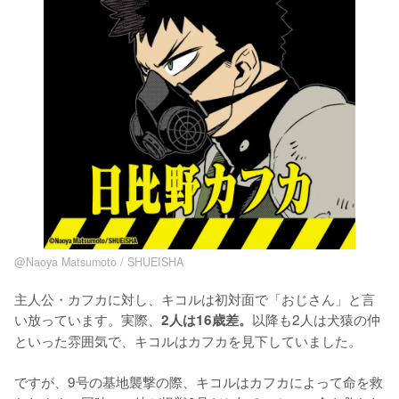
@Naoya Matsumoto / SHUEISHA
主人公・カフカに対し、キコルは初対面で「おじさん」と言
い放っています。実際、
以降も2人は犬猿の仲
2人は16歳差。
といった雰囲気で、キコルはカフカを見下していました。

ですが、9号の基地襲撃の際、キコルはカフカによって命を救