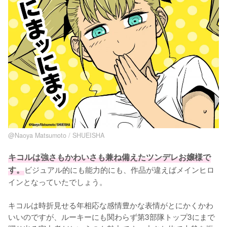
@Naoya Matsumoto / SHUEISHA
キコルは強さもかわいさも兼ね備えたツンデレお嬢様で
す。
ビジュアル的にも能力的にも、作品が違えばメインヒロ
インとなっていたでしょう。

キコルは時折見せる年相応な感情豊かな表情がとにかくかわ
いいのですが、ルーキーにも関わらず第3部隊トップ3にまで