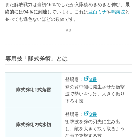
また解放戦力は当初46％でしたが入隊後めきめきと伸び、
最
しています。これは
亜白ミナ
や
鳴海弦
と
終的には94％に到達
並べても遜色ないほどの数値です。
AD
専用技「隊式斧術」とは
登場巻：
3巻
斧の背中側に発生させた衝撃
隊式斧術1式落雷
波で勢いをつけ、大きく振り
下ろす技
登場巻：
3巻
衝撃波を斧の刃先に生み出
隊式斧術2式水切
し、敵を大きく抉り取るよう
な形で攻撃する技