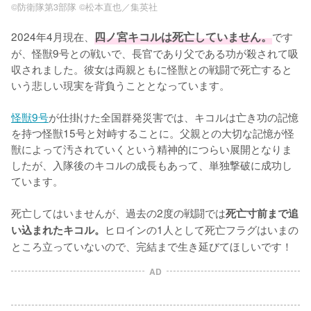
©防衛隊第3部隊 ©松本直也／集英社
2024年4月現在、
四ノ宮キコルは死亡していません。
です
が、怪獣9号との戦いで、長官であり父である功が殺されて吸
収されました。彼女は両親ともに怪獣との戦闘で死亡すると
いう悲しい現実を背負うこととなっています。

怪獣9号
が仕掛けた全国群発災害では、キコルは亡き功の記憶
を持つ怪獣15号と対峙することに。父親との大切な記憶が怪
獣によって汚されていくという精神的につらい展開となりま
したが、入隊後のキコルの成長もあって、単独撃破に成功し
ています。

死亡してはいませんが、過去の2度の戦闘では
死亡寸前まで追
ヒロインの1人として死亡フラグはいまの
い込まれたキコル。
ところ立っていないので、完結まで生き延びてほしいです！
AD