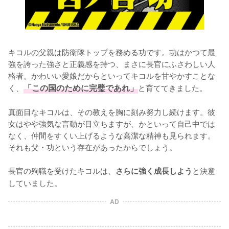
キコルの父親は防衛隊トップを務める功です。功はかつて最
強を誇った強さと正義感を持つ、まさに長官にふさわしい人
格者。かわいい愛娘だからといってキコルを甘やかすことな
く、
「この国のために完璧であれ」
と育ててきました。

真面目なキコルは、その教えを胸に刻み努力し続けます。彼
女はやや強気な言動が目立ちますが、かといって自己中では
なく、仲間をすくい上げるような高潔な精神も見られます。
それも父・功という存在があったからでしょう。

長官の殉職を受けたキコルは、
と決意
さらに強く成長しよう
していました。
AD