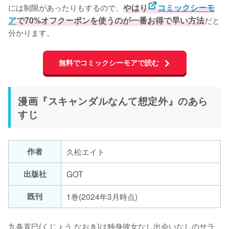
には制限があったりもするので、
やはり
コミックシーモ
ア
で70%オフクーポンを使うのが一番お得で早い方法
だと
分かります。
無料でコミックシーモアで読む
漫画『スキャンダルなんて想定外』のあら
すじ
作者
久松エイト
出版社
GOT
既刊
1巻(2024年3月時点)
九条直巳(くじょう なおき)は独身彼女なし出会いなしのサラ