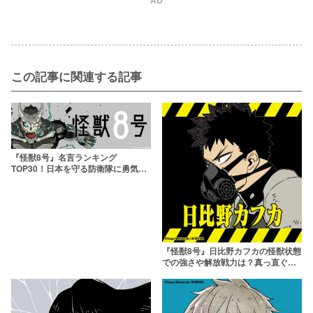
この記事に関連する記事
『怪獣8号』名言ランキング
TOP30！日本を守る防衛隊に勇気を
もらえる
『怪獣8号』日比野カフカの怪獣状態
での強さや解放戦力は？真っ直ぐさ
が魅力の熱血主人公を解説！