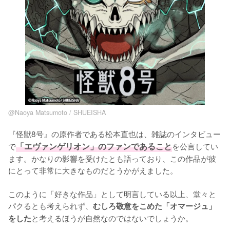
@Naoya Matsumoto / SHUEISHA
『怪獣8号』の原作者である松本直也は、雑誌のインタビュー
で
「エヴァンゲリオン」のファンであること
を公言してい
ます。かなりの影響を受けたとも語っており、この作品が彼
にとって非常に大きなものだとうかがえました。

このように「好きな作品」として明言している以上、堂々と
パクるとも考えられず、
むしろ敬意をこめた「オマージュ」
と考えるほうが自然なのではないでしょうか。
をした