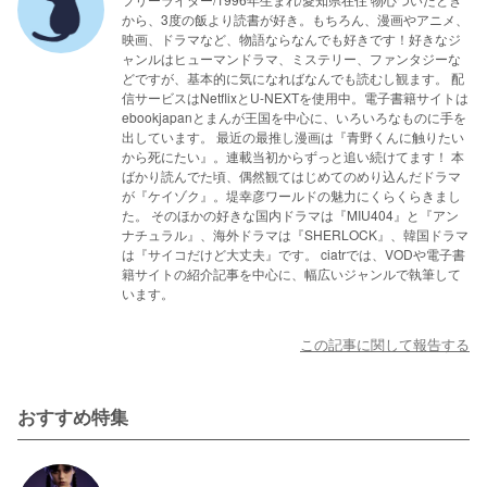
から、3度の飯より読書が好き。もちろん、漫画やアニメ、
映画、ドラマなど、物語ならなんでも好きです！好きなジ
ャンルはヒューマンドラマ、ミステリー、ファンタジーな
どですが、基本的に気になればなんでも読むし観ます。 配
信サービスはNetflixとU-NEXTを使用中。電子書籍サイトは
ebookjapanとまんが王国を中心に、いろいろなものに手を
出しています。 最近の最推し漫画は『青野くんに触りたい
から死にたい』。連載当初からずっと追い続けてます！ 本
ばかり読んでた頃、偶然観てはじめてのめり込んだドラマ
が『ケイゾク』。堤幸彦ワールドの魅力にくらくらきまし
た。 そのほかの好きな国内ドラマは『MIU404』と『アン
ナチュラル』、海外ドラマは『SHERLOCK』、韓国ドラマ
は『サイコだけど大丈夫』です。 ciatrでは、VODや電子書
籍サイトの紹介記事を中心に、幅広いジャンルで執筆して
います。
この記事に関して報告する
おすすめ特集