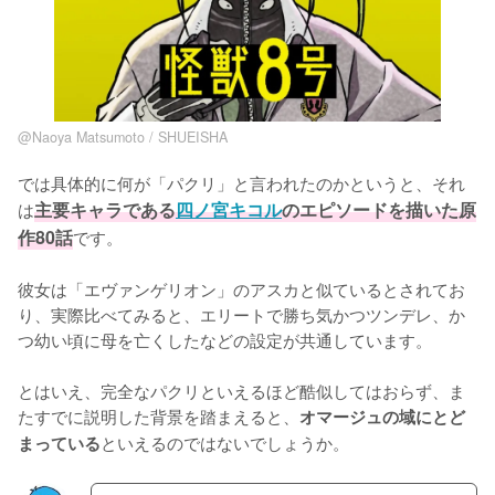
@Naoya Matsumoto / SHUEISHA
では具体的に何が「パクリ」と言われたのかというと、それ
は
主要キャラである
四ノ宮キコル
のエピソードを描いた原
作80話
です。

彼女は「エヴァンゲリオン」のアスカと似ているとされてお
り、実際比べてみると、エリートで勝ち気かつツンデレ、か
つ幼い頃に母を亡くしたなどの設定が共通しています。

とはいえ、完全なパクリといえるほど酷似してはおらず、ま
たすでに説明した背景を踏まえると、
オマージュの域にとど
といえるのではないでしょうか。
まっている