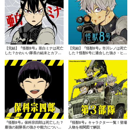
【完結】『怪獣8号』亜白ミナは死亡
【完結】『怪獣8号』市川レノは死亡
した？かわいい隊長の結末とカフカ
した？怪獣6号に適合した強さ・ヒロ
との過去を考察！
インと言われる理由まで解説！
『怪獣8号』保科宗四郎は死亡した？
『怪獣8号』キャラクター一覧！登場
最強の副隊長の強さや能力について
人物を相関図で解説
も解説