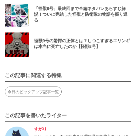
『怪獣8号』最終回まで全編ネタバレあらすじ解
説！ついに完結した怪獣と防衛隊の物語を振り返
る
怪獣9号の驚愕の正体とは？しつこすぎるエリンギ
は本当に死亡したのか【怪獣8号】
この記事に関連する特集
今日のピックアップ記事一覧
この記事を書いたライター
すがり
フリーライター/1996年生まれ/愛知県在住 物心ついたとき